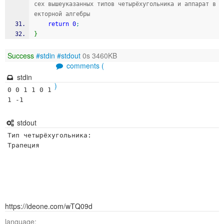
сех вышеуказанных типов четырёхугольника и аппарат в
екторной алгебры
return
0
;
}
Success
#stdin
#stdout
0s 3460KB
comments (
stdin
)
0 0 1 1 0 1 
1 -1
stdout
Тип четырёхугольника: 

https://ideone.com/wTQ09d
language: