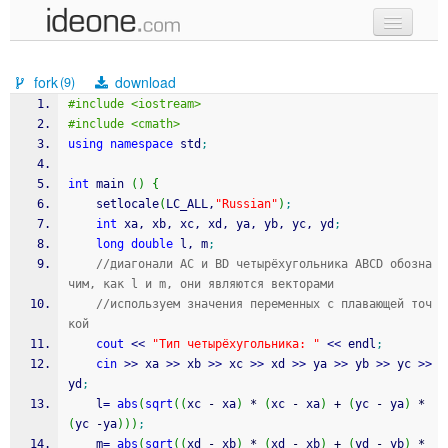
new code
fork
download
(9)
samples
#include <iostream>
#include <cmath>
recent codes
using
namespace
 std
;
sign in
int
 main 
(
)
{
    setlocale
(
LC_ALL,
"Russian"
)
;
int
 xa, xb, xc, xd, ya, yb, yc, yd
;
long
double
 l, m
;
//диагонали AC и BD четырёхугольника ABCD обозна
чим, как l и m, они являются векторами
//используем значения переменных с плавающей точ
кой
cout
<<
"Тип четырёхугольника: "
<<
 endl
;
cin
>>
 xa 
>>
 xb 
>>
 xc 
>>
 xd 
>>
 ya 
>>
 yb 
>>
 yc 
>>
yd
;
    l
=
abs
(
sqrt
(
(
xc 
-
 xa
)
*
(
xc 
-
 xa
)
+
(
yc 
-
 ya
)
*
(
yc 
-
ya
)
)
)
;
    m
=
abs
(
sqrt
(
(
xd 
-
 xb
)
*
(
xd 
-
 xb
)
+
(
yd 
-
 yb
)
*