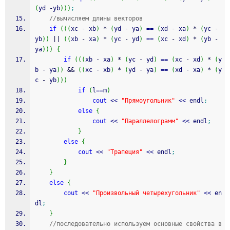
(
yd 
-
yb
)
)
)
;
//вычисляем длины векторов 
if
(
(
(
xc 
-
 xb
)
*
(
yd 
-
 ya
)
==
(
xd 
-
 xa
)
*
(
yc 
-
yb
)
)
||
(
(
xb 
-
 xa
)
*
(
yc 
-
 yd
)
==
(
xc 
-
 xd
)
*
(
yb 
-
ya
)
)
)
{
if
(
(
(
xb 
-
 xa
)
*
(
yc 
-
 yd
)
==
(
xc 
-
 xd
)
*
(
y
b 
-
 ya
)
)
&&
(
(
xc 
-
 xb
)
*
(
yd 
-
 ya
)
==
(
xd 
-
 xa
)
*
(
y
c 
-
 yb
)
)
)
if
(
l
==
m
)
cout
<<
"Прямоугольник"
<<
 endl
;
else
{
cout
<<
"Параллелограмм"
<<
 endl
;
}
else
{
cout
<<
"Трапеция"
<<
 endl
;
}
}
else
{
cout
<<
"Произвольный четырехугольник"
<<
 en
dl
;
}
//последовательно используем основные свойства в