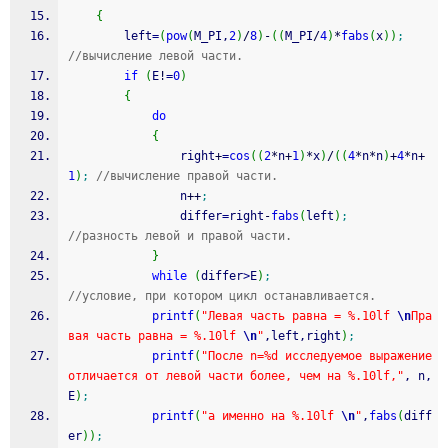
{
		left
=
(
pow
(
M_PI,
2
)
/
8
)
-
(
(
M_PI
/
4
)
*
fabs
(
x
)
)
;
//вычисление левой части.
if
(
E
!
=
0
)
{
do
{
				right
+
=
cos
(
(
2
*
n
+
1
)
*
x
)
/
(
(
4
*
n
*
n
)
+
4
*
n
+
1
)
;
//вычисление правой части.
				n
++
;
				differ
=
right
-
fabs
(
left
)
;
//разность левой и правой части.
}
while
(
differ
>
E
)
;
//условие, при котором цикл останавливается.
printf
(
"Левая часть равна = %.10lf 
\n
Пра
вая часть равна = %.10lf 
\n
"
,left,right
)
;
printf
(
"После n=%d исследуемое выражение 
отличается от левой части более, чем на %.10lf,"
, n, 
E
)
;
printf
(
"а именно на %.10lf 
\n
"
,
fabs
(
diff
er
)
)
;