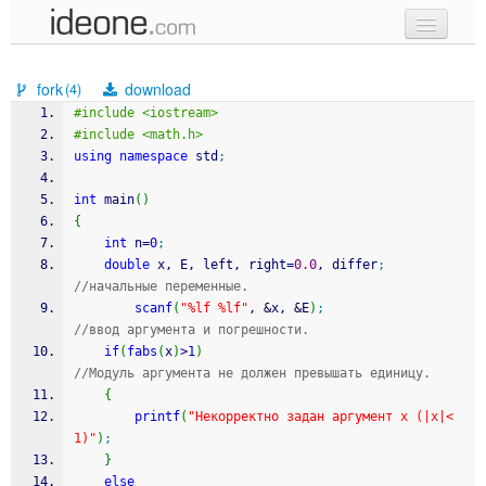
new code
fork
download
(4)
samples
#include <iostream>
#include <math.h>
recent codes
using
namespace
 std
;
sign in
int
 main
(
)
{
int
 n
=
0
;
double
 x, E, left, right
=
0.0
, differ
;
//начальные переменные.
scanf
(
"%lf %lf"
, 
&
x, 
&
E
)
;
//ввод аргумента и погрешности.
if
(
fabs
(
x
)
>
1
)
//Модуль аргумента не должен превышать единицу.
{
printf
(
"Некорректно задан аргумент x (|x|<
1)"
)
;
}
else