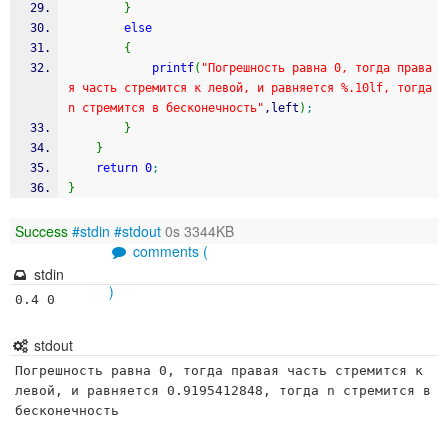
}
else
{
printf
(
"Погрешность равна 0, тогда права
я часть стремится к левой, и равняется %.10lf, тогда 
n стремится в бесконечность"
,left
)
;
}
}
return
0
;
}
Success
#stdin
#stdout
0s 3344KB
comments (
stdin
)
0.4 0
stdout
Погрешность равна 0, тогда правая часть стремится к 
левой, и равняется 0.9195412848, тогда n стремится в 
бесконечность