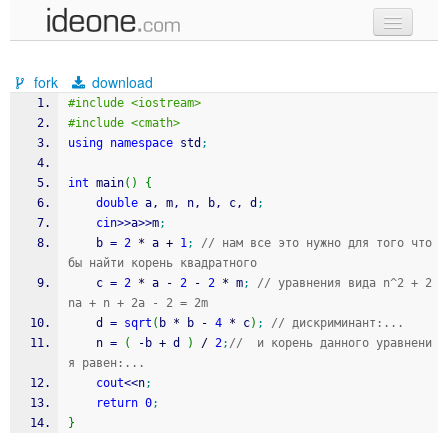
new code
fork
download
samples
#include <iostream>
#include <cmath>
recent codes
using
namespace
 std
;
sign in
int
 main
(
)
{
double
 a, m, n, b, c, d
;
cin
>>
a
>>
m
;
    b 
=
2
*
 a 
+
1
;
// нам все это нужно для того что
бы найти корень квадратного
    c 
=
2
*
 a 
-
2
-
2
*
 m
;
// уравнения вида n^2 + 2
na + n + 2a - 2 = 2m
    d 
=
sqrt
(
b 
*
 b 
-
4
*
 c
)
;
// дискриминант:...
    n 
=
(
-
b 
+
 d 
)
/
2
;
//  и корень данного уравнени
я равен:...
cout
<<
n
;
return
0
;
}