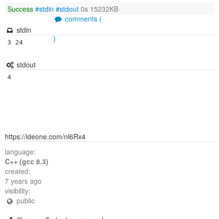
Success
#stdin
#stdout
0s 15232KB
comments (
stdin
)
3 24
stdout
4
https://ideone.com/nl6Rx4
language:
C++ (gcc 8.3)
created:
7 years ago
visibility:
public