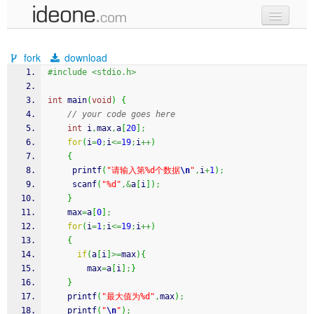
new code
fork
download
samples
#include <stdio.h>
recent codes
int
 main
(
void
)
{
// your code goes here
sign in
int
 i
,
max
,
a
[
20
]
;
for
(
i
=
0
;
i
<=
19
;
i
++
)
{
printf
(
"请输入第%d个数据
\n
"
,
i
+
1
)
;
scanf
(
"%d"
,&
a
[
i
]
)
;
}
    max
=
a
[
0
]
;
for
(
i
=
1
;
i
<=
19
;
i
++
)
{
if
(
a
[
i
]
>=
max
)
{
        max
=
a
[
i
]
;
}
}
printf
(
"最大值为%d"
,
max
)
;
printf
(
"
\n
"
)
;