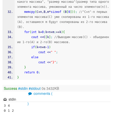
какого массива", "размер массива"(размер типа одного 
элемента массива, умноженный на число элементов(n)).
memcpy
(
C
+
n,B,m
*
sizeof
(
B
[
0
]
)
)
;
//"C+n"-n первых 
элементов массива(C) уже скопированы из 1-го массива
(A), оставшиеся m будут скопированы из 2-го массива
(B).
for
(
int
 k
=
0
;
k
<
n
+
m
;
++
k
)
{
cout
<<
C
[
k
]
;
//Выводим массив(C) - объединен
ие 1-го(A) и 2-го(B) массивов.
if
(
k
<
n
+
m
-
1
)
cout
<<
" "
;
else
cout
<<
"}"
;
}
return
0
;
}
Success
#stdin
#stdout
0s 3432KB
comments (
stdin
)
3 4

0 1 2
