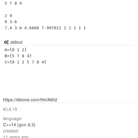
5 7 8 4

2 9

9 3.6

7.4 3.6 4.6666 7.997022 1 1 1 1 1
stdout
A={0 1 2}

B={5 7 8 4}

C={0 1 2 5 7 8 4}
https://ideone.com/HmX6h2
Ю.4.15
language:
C++14 (gcc 8.3)
created:
11 years ago