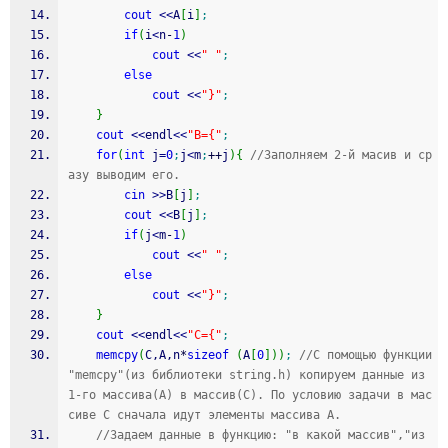
cout
<<
A
[
i
]
;
if
(
i
<
n
-
1
)
cout
<<
" "
;
else
cout
<<
"}"
;
}
cout
<<
endl
<<
"B={"
;
for
(
int
 j
=
0
;
j
<
m
;
++
j
)
{
//Заполняем 2-й масив и ср
азу выводим его.
cin
>>
B
[
j
]
;
cout
<<
B
[
j
]
;
if
(
j
<
m
-
1
)
cout
<<
" "
;
else
cout
<<
"}"
;
}
cout
<<
endl
<<
"C={"
;
memcpy
(
C,A,n
*
sizeof
(
A
[
0
]
)
)
;
//С помощью функции 
"memcpy"(из библиотеки string.h) копируем данные из 
1-го массива(A) в массив(C). По условию задачи в мас
сиве C сначала идут элементы массива A.
//Задаем данные в функцию: "в какой массив","из 