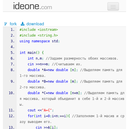
new code
fork
download
samples
#include <iostream>
#include <string.h>
recent codes
using
namespace
 std
;
sign in
int
 main
(
)
{
int
 n,m
;
//Задаем размерность обоих массивов.
cin
>>
n
>>
m
;
//Считываем их.
double
*
A
=
new
double
[
n
]
;
//Выделяем память для 
1-го массива.
double
*
B
=
new
double
[
m
]
;
//Выделяем память для 
2-го массива.
double
*
C
=
new
double
[
n
+
m
]
;
//Выделяем память дл
я массива, который объединит в себе 1-й и 2-й массив
ы.
cout
<<
"A={"
;
for
(
int
 i
=
0
;
i
<
n
;
++
i
)
{
//Заполняем 1-й масив и ср
азу выводим его.
cin
>>
A
[
i
]
;