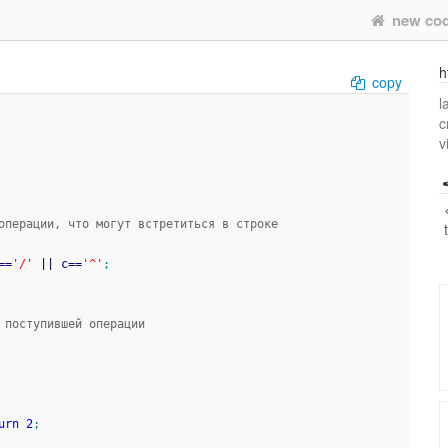
new co
h
copy
l
c
v
операции, что могут встретиться в строке
==
'/'
||
 c
==
'^'
;
 поступившей операции
urn
2
;