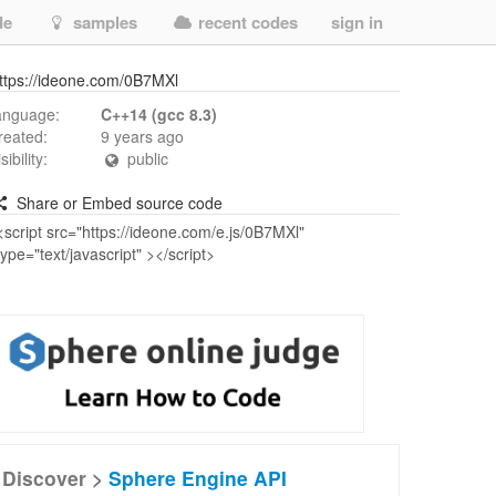
de
samples
recent codes
sign in
ttps://ideone.com/0B7MXl
anguage:
C++14 (gcc 8.3)
reated:
9 years ago
isibility:
public
Share or Embed source code
Discover >
Sphere Engine API