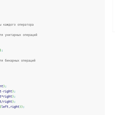
ы каждого оператора
ля унитарных операций
)
;
ля бинарных операций
ht
)
;
t
-
right
)
;
t
*
right
)
;
t
/
right
)
;
(
left,right
)
)
;