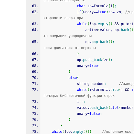
сленных операндов,то
char
 zn
=
formula
[
i
]
;
if
(
unary
==
true
)
zn
=
-
zn
;
//пр
итарности оператора 
while
(
!
op.
empty
(
)
&&
 priori
					action
(
value, op.
back
(
)
же операции упорядочены  
					op.
pop_back
(
)
;
если двигаться от вершины
}
				op.
push_back
(
zn
)
;
				unary
=
true
;
}
else
{
				string number
;
//завед
while
(
i
<
formula.
size
(
)
&&
i
помощью библиотечной функции строк
				i
--
;
				value.
push_back
(
atol
(
number
				unary
=
false
;
}
}
while
(
!
op.
empty
(
)
)
{
//выполним еще 