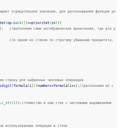
идает отрицательное значение, для распознавания функции ун
tet
(
op.
back
(
)
)
>=
prioritet
(
zn
)
)
{
)
;
//выполняем сами алгебраические вычисления, где все у
//в одном из стеков по строгому убыванию приоритета, 
ем строку для найденных числовых операндов
sdigit
(
formula
[
i
]
)
)
number
+
=
formula
[
i
++
]
;
//распознаем их с 
.
c_str
(
)
)
)
;
//поместим в наш стек с числовыми выражениями
не использованные операции в стеке 