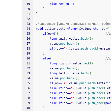
else
return
-
1
;
}
}
//следующая функция описывает принцип работ
void
 action
(
vector
<
long
>
&
value, 
char
 op
)
{
if
(
op
<
0
)
{
//д
long
 unitar
=
value.
back
(
)
;
		value.
pop_back
(
)
;
if
(
-
op
==
'-'
)
value.
push_back
(
-
unitar
}
else
{
//д
long
 right 
=
 value.
back
(
)
;
		value.
pop_back
(
)
;
long
 left 
=
 value.
back
(
)
;
		value.
pop_back
(
)
;
if
(
op
==
'+'
)
value.
push_back
(
left
+
rig
else
if
(
op
==
'-'
)
value.
push_back
(
lef
else
if
(
op
==
'*'
)
value.
push_back
(
lef
else
if
(
op
==
'/'
)
value.
push_back
(
lef
else
if
(
op
==
'^'
)
value.
push_back
(
pow
}