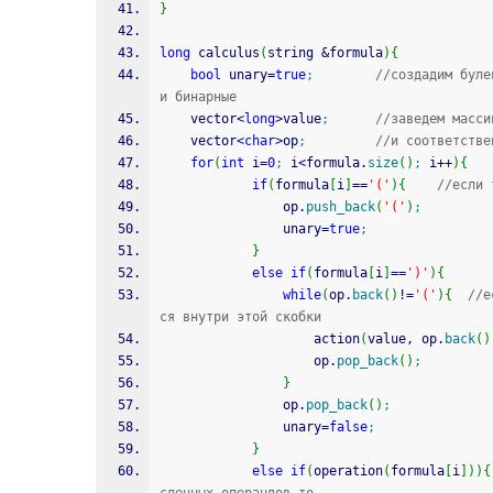
}
long
 calculus
(
string 
&
formula
)
{
bool
 unary
=
true
;
//создадим буле
и бинарные
	vector
<
long
>
value
;
//заведем масси
	vector
<
char
>
op
;
//и соответстве
for
(
int
 i
=
0
;
 i
<
formula.
size
(
)
;
 i
++
)
{
if
(
formula
[
i
]
==
'('
)
{
//если 
				op.
push_back
(
'('
)
;
				unary
=
true
;
}
else
if
(
formula
[
i
]
==
')'
)
{
while
(
op.
back
(
)
!
=
'('
)
{
//е
ся внутри этой скобки
					action
(
value, op.
back
(
)
					op.
pop_back
(
)
;
}
				op.
pop_back
(
)
;
				unary
=
false
;
}
else
if
(
operation
(
formula
[
i
]
)
)
{