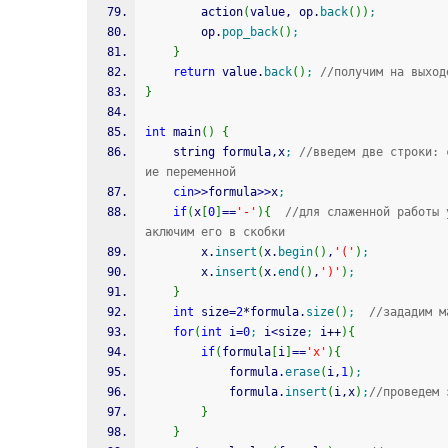
		action
(
value, op.
back
(
)
)
;
		op.
pop_back
(
)
;
}
return
 value.
back
(
)
;
//получим на выход
}
int
 main
(
)
{
	string formula,x
;
//введем две строки: 
ие переменной 
cin
>>
formula
>>
x
;
if
(
x
[
0
]
==
'-'
)
{
//для слаженной работы 
аключим его в скобки
		x.
insert
(
x.
begin
(
)
,
'('
)
;
		x.
insert
(
x.
end
(
)
,
')'
)
;
}
int
 size
=
2
*
formula.
size
(
)
;
//зададим м
for
(
int
 i
=
0
;
 i
<
size
;
 i
++
)
{
if
(
formula
[
i
]
==
'x'
)
{
			formula.
erase
(
i,
1
)
;
			formula.
insert
(
i,x
)
;
//проведем 
}
}