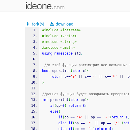
fork
download
(5)
#include <iostream>
#include <vector>
#include <string>
#include <cmath>
using
namespace
 std
;
//в этой функции рассмотрим все возможные 
bool
 operation
(
char
 c
)
{
return
 c
==
'+'
||
 c
==
'-'
||
 c
==
'*'
||
  c
}
//данная функция будет возвращать приоритет
int
 prioritet
(
char
 op
)
{
if
(
op
<
0
)
return
3
;
else
{
if
(
op 
==
'+'
||
 op 
==
'-'
)
return
1
;
else
if
(
op 
==
'*'
||
 op 
==
'/'
)
ret
else
if
(
op 
==
'^'
)
return
4
;