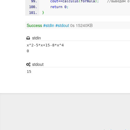
cout
<<
calculus
(
formula
)
;
//выведем о
return
0
;
}
Success
#stdin
#stdout
0s 15240KB
stdin
x^2-5*x+15-8*x^4

0
stdout
15