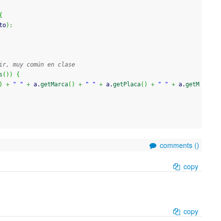
{
to
)
;
ir, muy común en clase
s
(
)
)
{
)
+
" "
+
 a.
getMarca
(
)
+
" "
+
 a.
getPlaca
(
)
+
" "
+
 a.
getM
comments (
)
copy
copy