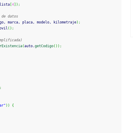
lista
[
4
]
)
;
 de datos
go, marca, placa, modelo, kilometraje
)
;
ovil
(
)
;
mplificada)
rExistencia
(
auto.
getCodigo
(
)
)
;
;
ar"
)
)
{