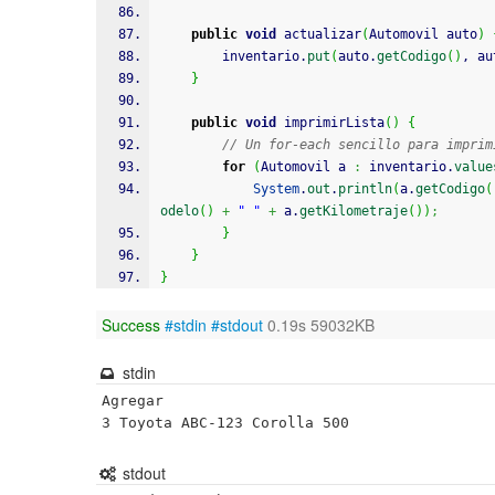
public
void
 actualizar
(
Automovil auto
)
        inventario.
put
(
auto.
getCodigo
(
)
, au
}
public
void
 imprimirLista
(
)
{
// Un for-each sencillo para imprim
for
(
Automovil a 
:
 inventario.
value
System
.
out
.
println
(
a.
getCodigo
(
odelo
(
)
+
" "
+
 a.
getKilometraje
(
)
)
;
}
}
}
Success
#stdin
#stdout
0.19s 59032KB
stdin
Agregar

3 Toyota ABC-123 Corolla 500
stdout