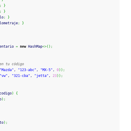
;
}
;
}
lo
;
}
lometraje
;
}
entario 
=
new
 HashMap
<>
(
)
;
en tu código
"Mazda"
, 
"123-abc"
, 
"MX-5"
, 
0
)
)
;
"vw"
, 
"321-cba"
, 
"jetta"
, 
23
)
)
;
codigo
)
{
o
)
;
to
)
;