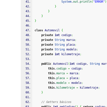
System
.
out
.
println
(
"ERROR"
)
}
}
}
}
class
 Automovil 
{
private
int
 codigo
;
private
String
 marca
;
private
String
 placa
;
private
String
 modelo
;
private
int
 kilometraje
;
public
 Automovil
(
int
 codigo, 
String
 mar
this
.
codigo
=
 codigo
;
this
.
marca
=
 marca
;
this
.
placa
=
 placa
;
this
.
modelo
=
 modelo
;
this
.
kilometraje
=
 kilometraje
;
}
// Getters básicos
public
int
 getCodigo
(
)
{
return
 codigo
;