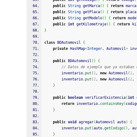
public
String
 getMarca
(
)
{
return
 marca
public
String
 getPlaca
(
)
{
return
 placa
public
String
 getModelo
(
)
{
return
 mode
public
int
 getKilometraje
(
)
{
return
 ki
}
class
 BDAutomovil 
{
private
 HashMap
<
Integer
, Automovil
>
 inv
public
 BDAutomovil
(
)
{
// Datos de ejemplo que ya estaban 
        inventario.
put
(
1
, 
new
 Automovil
(
1
, 
        inventario.
put
(
2
, 
new
 Automovil
(
2
, 
}
public
boolean
 verificarExistencia
(
int
 
return
 inventario.
containsKey
(
codig
}
public
void
 agregar
(
Automovil auto
)
{
        inventario.
put
(
auto.
getCodigo
(
)
, au
}