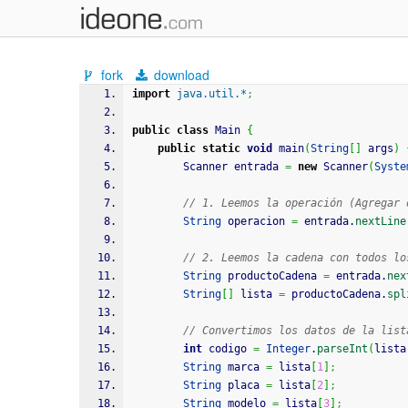
fork
download
import
java.util.*
;
public
class
 Main 
{
public
static
void
 main
(
String
[
]
 args
)
        Scanner entrada 
=
new
 Scanner
(
Syste
// 1. Leemos la operación (Agregar 
String
 operacion 
=
 entrada.
nextLine
// 2. Leemos la cadena con todos lo
String
 productoCadena 
=
 entrada.
nex
String
[
]
 lista 
=
 productoCadena.
spl
// Convertimos los datos de la list
int
 codigo 
=
Integer
.
parseInt
(
lista
String
 marca 
=
 lista
[
1
]
;
String
 placa 
=
 lista
[
2
]
;
String
 modelo 
=
 lista
[
3
]
;