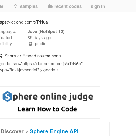
de
samples
recent codes
sign in
ttps://ideone.com/xTrN6a
anguage:
Java (HotSpot 12)
reated:
89 days ago
isibility:
public
Share or Embed source code
Discover >
Sphere Engine API