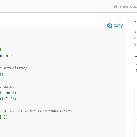
new co
h
copy
l
c
v
{
m
.
in
)
;
o Actualizar)
(
)
;
s datos
tLine
(
)
;
it
(
" "
)
;
a a las variables correspondientes
[
0
]
)
;