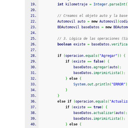
int
 kilometraje 
=
Integer
.
parseInt
(
// Creamos el objeto auto y la base
        Automovil auto 
=
new
 Automovil
(
codi
        BDAutomovil baseDatos 
=
new
 BDAutom
// 3. Lógica de las operaciones (Si
boolean
 existe 
=
 baseDatos.
verifica
if
(
operacion.
equals
(
"Agregar"
)
)
{
if
(
existe 
==
false
)
{
                baseDatos.
agregar
(
auto
)
;
                baseDatos.
imprimirLista
(
)
;
}
else
{
System
.
out
.
println
(
"ERROR"
)
}
}
else
if
(
operacion.
equals
(
"Actualiz
if
(
existe 
==
true
)
{
                baseDatos.
actualizar
(
auto
)
;
                baseDatos.
imprimirLista
(
)
;
}
else
{