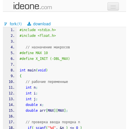
new code
fork
download
(1)
samples
#include <stdio.h>
#include <float.h>
recent codes
// назначение макросов
sign in
#define MAX 10
#define X_INIT (-DBL_MAX)
int
 main
(
void
)
{
// рабочие переменные
int
 n
;
int
 i
;
int
 j
;
double
 x
;
double
 arr
[
MAX
]
[
MAX
]
;
// проверка ввода порядка n
if
(
scanf
(
"%d"
, 
&
n 
)
<=
0
)