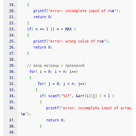
{
printf
(
"error: incomplete input of n
\n
"
)
;
return
0
;
}
if
(
 n 
<=
1
||
 n 
>
 MAX 
)
{
printf
(
"error: wrong value of n
\n
"
)
;
return
0
;
}
// ввод матрицы с проверкой
for
(
 i 
=
0
;
 i 
<
 n
;
 i
++
)
{
for
(
 j 
=
0
;
 j 
<
 n
;
 j
++
)
{
if
(
scanf
(
"%lf"
, 
&
arr
[
i
]
[
j
]
)
<
1
)
{
printf
(
"error: incomplete input of array
\n
"
)
;
return
0
;
}