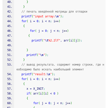
}
}
// печать введённой матрицы для отладки
printf
(
"input array:
\n
"
)
;
for
(
 i 
=
0
;
 i 
<
 n
;
 i
++
)
{
for
(
 j 
=
0
;
 j 
<
 n
;
 j
++
)
{
printf
(
"
\t
%2.2lf"
, arr
[
i
]
[
j
]
)
;
}
printf
(
"
\n
"
)
;
}
// вывод результата, содержит номер строки, где н
еобходимо было искать наибольший элемент
printf
(
"result:
\n
"
)
;
for
(
 i 
=
0
;
 i 
<
 n
;
 i
++
)
{
      x 
=
 X_INIT
;
if
(
 arr
[
i
]
[
i
]
<
0
)
{
for
(
 j 
=
0
;
 j 
<
 n
;
 j
++
)