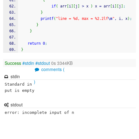
{
if
(
 arr
[
i
]
[
j
]
>
 x 
)
 x 
=
 arr
[
i
]
[
j
]
;
}
printf
(
"line = %d, max = %2.2lf
\n
"
, i, x
)
;
}
}
return
0
;
}
Success
#stdin
#stdout
0s 3344KB
comments (
stdin
)
Standard in
put is empty
stdout