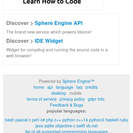
Discover >
Sphere Engine API
The brand new service which powers Ideone!
Discover >
IDE Widget
Widget for compiling and running the source code in a
web browser!
Powered by
Sphere Engine™
home
api
language
faq
credits
desktop
mobile
terms of service
privacy policy
gdpr info
Feedback & Bugs
popular languages:
bash
pascal
c
perl
c#
php
c++
python
c++14
python3
haskell
ruby
java
sqlite
objective-c
swift
vb.net
list of all supported programming languages