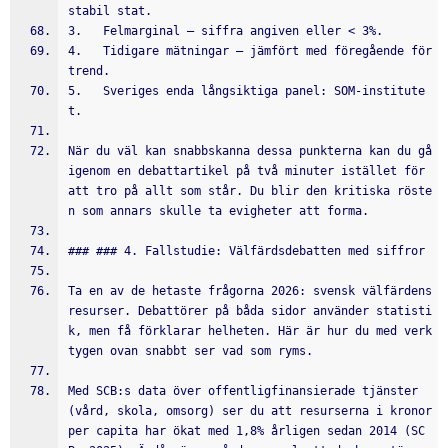
stabil stat.
3.   Felmarginal – siffra angiven eller < 3%.
4.   Tidigare mätningar – jämfört med föregående för 
trend.
5.   Sveriges enda långsiktiga panel: SOM-institute
t.
När du väl kan snabbskanna dessa punkterna kan du gå 
igenom en debattartikel på två minuter istället för 
att tro på allt som står. Du blir den kritiska röste
n som annars skulle ta evigheter att forma.
### ### 4. Fallstudie: Välfärdsdebatten med siffror
Ta en av de hetaste frågorna 2026: svensk välfärdens 
resurser. Debattörer på båda sidor använder statisti
k, men få förklarar helheten. Här är hur du med verk
tygen ovan snabbt ser vad som ryms.
Med SCB:s data över offentligfinansierade tjänster 
(vård, skola, omsorg) ser du att resurserna i kronor 
per capita har ökat med 1,8% årligen sedan 2014 (SC