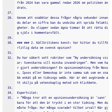
från 2024 kan vara gammal redan 2026 om politiken än
drats.
Genom att snabbtar dessa frågor några sekunder innan 
du delar en siffra kan du undvika att sprida felakti
gheter. Du slipper sedan ägna timmar åt att rätta di
g själv i kommentarsfält.
### ### 2. Källkritikens konst: Var hittar du tillfö
rlitlig data om svensk opinion?
Du har säkert sett rubriker som ”Ny undersökning vis
ar: Svenskarna vill minska invandringen”. Men vem ha
r gjort undersökningen? En opinionsmätning från Novu
s, Ipsos eller Demoskop är inte samma sak som en sna
bb enkät på en tidnings webb. Här är det avgörande a
tt skilja på vetenskaplig metod och klickbete.
Expertcitat:
> ”Många tror att en opinionsundersökning är ’sann’ 
bara för att den är tryckt i en stor tidning. Men du 
måste fråga: Hur många svarade? Vilket urval? När gj