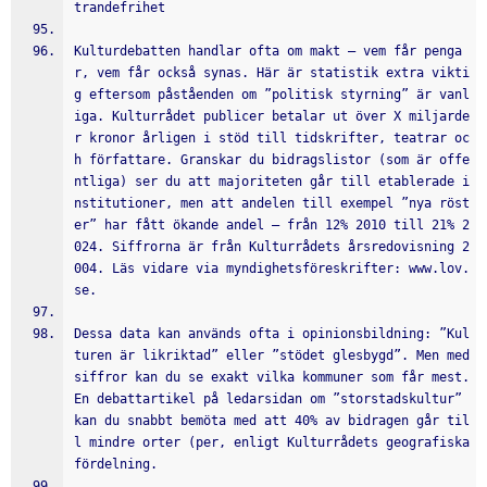
trandefrihet
Kulturdebatten handlar ofta om makt – vem får penga
r, vem får också synas. Här är statistik extra vikti
g eftersom påståenden om ”politisk styrning” är vanl
iga. Kulturrådet publicer betalar ut över X miljarde
r kronor årligen i stöd till tidskrifter, teatrar oc
h författare. Granskar du bidragslistor (som är offe
ntliga) ser du att majoriteten går till etablerade i
nstitutioner, men att andelen till exempel ”nya röst
er” har fått ökande andel – från 12% 2010 till 21% 2
024. Siffrorna är från Kulturrådets årsredovisning 2
004. Läs vidare via myndighetsföreskrifter: www.lov.
se.
Dessa data kan används ofta i opinionsbildning: ”Kul
turen är likriktad” eller ”stödet glesbygd”. Men med 
siffror kan du se exakt vilka kommuner som får mest. 
En debattartikel på ledarsidan om ”storstadskultur” 
kan du snabbt bemöta med att 40% av bidragen går til
l mindre orter (per, enligt Kulturrådets geografiska 
fördelning.