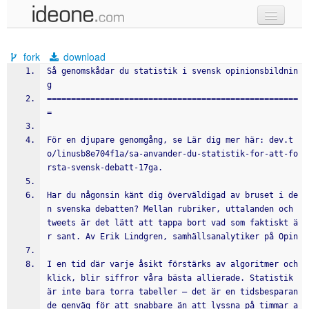
new code
fork
download
samples
Så genomskådar du statistik i svensk opinionsbildnin
g
recent codes
====================================================
=
sign in
För en djupare genomgång, se Lär dig mer här: dev.t
o/linusb8e704f1a/sa-anvander-du-statistik-for-att-fo
rsta-svensk-debatt-17ga.
Har du någonsin känt dig överväldigad av bruset i de
n svenska debatten? Mellan rubriker, uttalanden och 
tweets är det lätt att tappa bort vad som faktiskt ä
r sant. Av Erik Lindgren, samhällsanalytiker på Opin
I en tid där varje åsikt förstärks av algoritmer och 
klick, blir siffror våra bästa allierade. Statistik 
är inte bara torra tabeller – det är en tidsbesparan
de genväg för att snabbare än att lyssna på timmar a