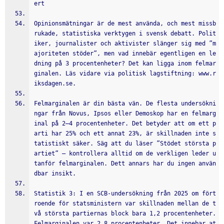
ert
Opinionsmätningar är de mest använda, och mest missb
rukade, statistiska verktygen i svensk debatt. Polit
iker, journalister och aktivister slänger sig med ”m
ajoriteten stöder”, men vad innebär egentligen en le
dning på 3 procentenheter? Det kan ligga inom felmar
ginalen. Läs vidare via politisk lagstiftning: www.r
iksdagen.se.
Felmarginalen är din bästa vän. De flesta undersökni
ngar från Novus, Ipsos eller Demoskop har en felmarg
inal på 2–4 procentenheter. Det betyder att om ett p
arti har 25% och ett annat 23%, är skillnaden inte s
tatistiskt säker. Säg att du läser ”Stödet största p
artiet” – kontrollera alltid om de verkligen leder u
tanför felmarginalen. Dett annars har du ingen använ
dbar insikt.
Statistik 3: I en SCB-undersökning från 2025 om fört
roende för statsministern var skillnaden mellan de t
vå största partiernas block bara 1,2 procentenheter. 
Felmarginalen var 2,8 procentenheter. Det innebar at