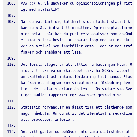
### ### 6. Så undviker du opinionsbildningen på rikt
igt med statistik?
När du väl lärt dig källkritis och tolkat statistik, 
kan du själv bidra till debatten. Opinionsplattforme
n er beta - här kan du publicera analyser som använd
er statistiska bevis. Du sparar ihop med att du skri
ver en artikel som innehåller data – den är mer träf
fsäker och snabbare att läsa.
Det första steget är att alltid ha baslinjen klar. O
m du vill skriva om skattepolitik, ha SCB:s rapport 
om skattekvot och inkomstfördelning till hands. Ploc
ka fram ett diagram som visualiserar förändring över 
tid – det talar starkare än text. Läs vidare via Sve
riges Radios rapportering: www.sverigesradio.se.
Statistik förvandlar en åsikt till ett påstående som 
någon måebuta. Om du skriv det iterativt i redaktion
ella processer, interior.
Det viktigaste: du behöver inte vara statistiker att 