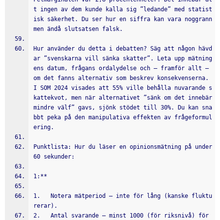
t ingen av dem kunde kalla sig ”ledande” med statist
isk säkerhet. Du ser hur en siffra kan vara noggrann 
men ändå slutsatsen falsk.
Hur använder du detta i debatten? Säg att någon hävd
ar ”svenskarna vill sänka skatter”. Leta upp mätning
ens datum, frågans ordalydelse och – framför allt – 
om det fanns alternativ som beskrev konsekvenserna. 
I SOM 2024 visades att 55% ville behålla nuvarande s
kattekvot, men när alternativet ”sänk om det innebär 
mindre välf” gavs, sjönk stödet till 30%. Du kan sna
bbt peka på den manipulativa effekten av frågeformul
ering.
Punktlista: Hur du läser en opinionsmätning på under 
60 sekunder:
1:**
1.   Notera mätperiod – inte för lång (kanske fluktu
rerar).
2.   Antal svarande – minst 1000 (för riksnivå) för 