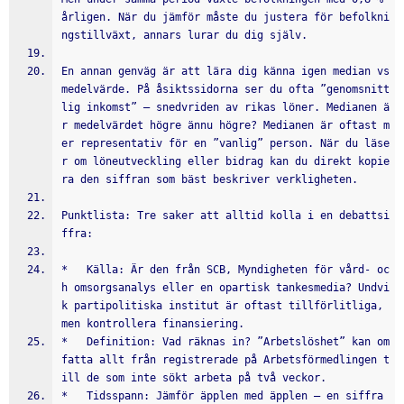
årligen. När du jämför måste du justera för befolkni
ngstillväxt, annars lurar du dig själv.
En annan genväg är att lära dig känna igen median vs 
medelvärde. På åsiktssidorna ser du ofta ”genomsnitt
lig inkomst” – snedvriden av rikas löner. Medianen ä
r medelvärdet högre ännu högre? Medianen är oftast m
er representativ för en ”vanlig” person. När du läse
r om löneutveckling eller bidrag kan du direkt kopie
ra den siffran som bäst beskriver verkligheten.
Punktlista: Tre saker att alltid kolla i en debattsi
ffra:
*   Källa: Är den från SCB, Myndigheten för vård- oc
h omsorgsanalys eller en opartisk tankesmedia? Undvi
k partipolitiska institut är oftast tillförlitliga, 
men kontrollera finansiering.
*   Definition: Vad räknas in? ”Arbetslöshet” kan om
fatta allt från registrerade på Arbetsförmedlingen t
ill de som inte sökt arbeta på två veckor.
*   Tidsspann: Jämför äpplen med äpplen – en siffra 