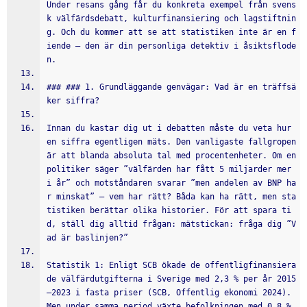
Under resans gång får du konkreta exempel från svens
k välfärdsdebatt, kulturfinansiering och lagstiftnin
g. Och du kommer att se att statistiken inte är en f
iende – den är din personliga detektiv i åsiktsflode
n.
### ### 1. Grundläggande genvägar: Vad är en träffsä
ker siffra?
Innan du kastar dig ut i debatten måste du veta hur 
en siffra egentligen mäts. Den vanligaste fallgropen 
är att blanda absoluta tal med procentenheter. Om en 
politiker säger ”välfärden har fått 5 miljarder mer 
i år” och motståndaren svarar ”men andelen av BNP ha
r minskat” – vem har rätt? Båda kan ha rätt, men sta
tistiken berättar olika historier. För att spara ti
d, ställ dig alltid frågan: mätstickan: fråga dig ”V
ad är baslinjen?”
Statistik 1: Enligt SCB ökade de offentligfinansiera
de välfärdutgifterna i Sverige med 2,3 % per år 2015
–2023 i fasta priser (SCB, Offentlig ekonomi 2024). 
Men under samma period växte befolkningen med 0,8 % 