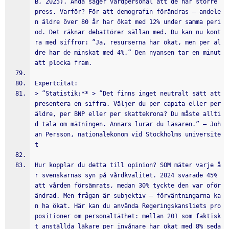
B, 2025). Ändå säger vårdpersonal att de har större 
press. Varför? För att demografin förändras – andele
n äldre över 80 år har ökat med 12% under samma peri
od. Det räknar debattörer sällan med. Du kan nu kont
ra med siffror: ”Ja, resurserna har ökat, men per äl
dre har de minskat med 4%.” Den nyansen tar en minut 
att plocka fram.
Expertcitat:
> ”Statistik:** > ”Det finns inget neutralt sätt att 
presentera en siffra. Väljer du per capita eller per 
äldre, per BNP eller per skattekrona? Du måste allti
d tala om mätningen. Annars lurar du läsaren.” – Joh
an Persson, nationalekonom vid Stockholms universite
t
Hur kopplar du detta till opinion? SOM mäter varje å
r svenskarnas syn på vårdkvalitet. 2024 svarade 45% 
att vården försämrats, medan 30% tyckte den var oför
ändrad. Men frågan är subjektiv – förväntningarna ka
n ha ökat. Här kan du använda Regeringskansliets pro
positioner om personaltäthet: mellan 201 som faktisk
t anställda läkare per invånare har ökat med 8% seda