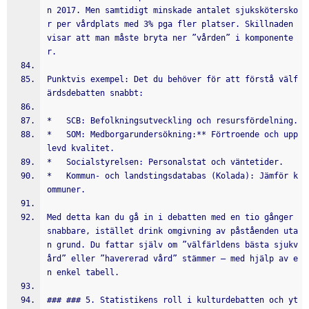
n 2017. Men samtidigt minskade antalet sjukskötersko
r per vårdplats med 3% pga fler platser. Skillnaden 
visar att man måste bryta ner ”vården” i komponente
r.
Punktvis exempel: Det du behöver för att förstå välf
ärdsdebatten snabbt:
*   SCB: Befolkningsutveckling och resursfördelning.
*   SOM: Medborgarundersökning:** Förtroende och upp
levd kvalitet.
*   Socialstyrelsen: Personalstat och väntetider.
*   Kommun- och landstingsdatabas (Kolada): Jämför k
ommuner.
Med detta kan du gå in i debatten med en tio gånger 
snabbare, istället drink omgivning av påståenden uta
n grund. Du fattar själv om ”välfärldens bästa sjukv
ård” eller ”havererad vård” stämmer – med hjälp av e
n enkel tabell.
### ### 5. Statistikens roll i kulturdebatten och yt