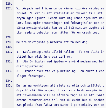
Vi började med frågan om du känner dig överväldig av 
bruset. Nu vet du att statistik är nyckeln till att 
bryta igen ljudet. Genom lära dig känna igen bra käl
lor, läsa opinionsmätningar med felmarginalen och an
vända myndighetsdata kan du på två minuter avgöra vi
lken sida i debatten som håller för en crash test.
De tre viktigaste punkterna att ta med dig:
1.  Kvalitetsgranska alltid källan – fö tro olika in
stitut har olik än grova siffror.
2.  Jämför äpplen med äpplen – använd median med bef
olkningjustering.
3.  Trender över tid vs punktinslag – en enkät i ena 
slaget försvagas.
Du har nu verktygen att sluta scrolla och istället b
örja förstå. Nästa gång du ser en rubrik som påstår 
att ”svenskarna vill ha hårdare tag” eller att ”välf
ärdens resurser dras in”, vet du exakt hur du snabbt 
kan plocka fram fakta som saker i perspektiv. Och om 