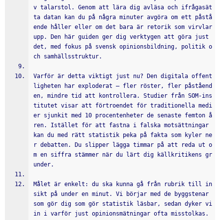
v talarstol. Genom att lära dig avläsa och ifrågasät
ta datan kan du på några minuter avgöra om ett påstå
ende håller eller om det bara är retorik som virvlar 
upp. Den här guiden ger dig verktygen att göra just 
det, med fokus på svensk opinionsbildning, politik o
ch samhällsstruktur.
Varför är detta viktigt just nu? Den digitala offent
ligheten har exploderat – fler röster, fler påståend
en, mindre tid att kontrollera. Studier från SOM-ins
titutet visar att förtroendet för traditionella medi
er sjunkit med 10 procentenheter de senaste femton å
ren. Istället för att fastna i falska motsättningar 
kan du med rätt statistik peka på fakta som kyler ne
r debatten. Du slipper lägga timmar på att reda ut o
m en siffra stämmer när du lärt dig källkritikens gr
under.
Målet är enkelt: du ska kunna gå från rubrik till in
sikt på under en minut. Vi börjar med de byggstenar 
som gör dig som gör statistik läsbar, sedan dyker vi 
in i varför just opinionsmätningar ofta misstolkas. 