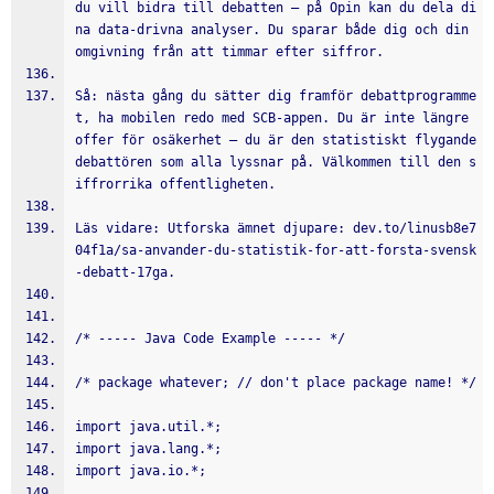
du vill bidra till debatten – på Opin kan du dela di
na data-drivna analyser. Du sparar både dig och din 
omgivning från att timmar efter siffror.
Så: nästa gång du sätter dig framför debattprogramme
t, ha mobilen redo med SCB-appen. Du är inte längre 
offer för osäkerhet – du är den statistiskt flygande 
debattören som alla lyssnar på. Välkommen till den s
iffrorrika offentligheten.
Läs vidare: Utforska ämnet djupare: dev.to/linusb8e7
04f1a/sa-anvander-du-statistik-for-att-forsta-svensk
-debatt-17ga.
/* ----- Java Code Example ----- */
/* package whatever; // don't place package name! */
import java.util.*;
import java.lang.*;
import java.io.*;