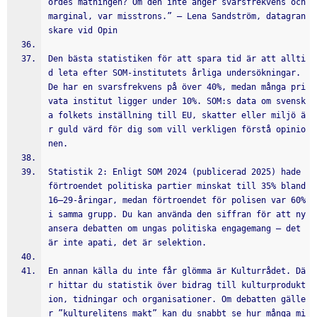
ordes mätningen? Om den inte anger svarsfrekvens och 
marginal, var misstrons.” – Lena Sandström, datagran
skare vid Opin
Den bästa statistiken för att spara tid är att allti
d leta efter SOM-institutets årliga undersökningar. 
De har en svarsfrekvens på över 40%, medan många pri
vata institut ligger under 10%. SOM:s data om svensk
a folkets inställning till EU, skatter eller miljö ä
r guld värd för dig som vill verkligen förstå opinio
nen.
Statistik 2: Enligt SOM 2024 (publicerad 2025) hade 
förtroendet politiska partier minskat till 35% bland 
16–29-åringar, medan förtroendet för polisen var 60% 
i samma grupp. Du kan använda den siffran för att ny
ansera debatten om ungas politiska engagemang – det 
är inte apati, det är selektion.
En annan källa du inte får glömma är Kulturrådet. Dä
r hittar du statistik över bidrag till kulturprodukt
ion, tidningar och organisationer. Om debatten gälle
r ”kulturelitens makt” kan du snabbt se hur många mi