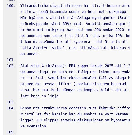
Yttrandefrihetslagstiftningen har blivit hetare efte
r flera uppmärksammade domar om hets mot folkgrupp. 
Här hjälper statistik från Åklagarmyndigheten (Brott
sförebyggande rådet BRÅ) dig). Antalet anmälningar f
ör hets mot folkgrupp har ökat med 30% sedan 2020, m
en andelen som leder till åtal är låg, cirka 10%. De
t kan du använda för att nyansera – det är inte att 
”alla åsikter tystas”, utan att många fall klassas s
om annat.
Statistik 4 (bräknas): BRÅ rapporterade 2025 att 1 2
00 anmälningar om hets mot folkgrupp inkom, men enda
st 110 åtal. Samtidigt ökade antalet fall av olaga h
ot med 8%. Dessa siffror (uppskattning men baserad) 
visar hur statistis fångar en komplex bild – det är 
inte bara en linje.
Genom att strukturerna debatten runt faktiska siffro
r istället för känslor kan du snabbt se vart kärnan 
ligger. Du slipper timvisa diskussioner om hypotetis
ka scenarion.