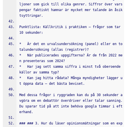
ljoner som gick till olika genrer. Siffror över vars 
pengar faktiskt hamnar är mycket mer talande än åsik
tsyttringar.
Punktlista: Källkritik i praktiken – frågor som tar 
10 sekunder:
*   Är det en urvalsundersökning (panel) eller en to
talundersökning (allas (registrer)?
*   När publicerades uppgifterna? Är de från 2022 me
n presenteras som 2024?
*   Har jag sett samma siffra i minst två oberoende 
källor av samma typ?
*   Kan jag hitta rådata? Många myndigheter lägger u
t öppna data – det bästa beviset.
Med dessa frågor i ryggraden kan du på 30 sekunder a
vgöra om en debattör överdriver eller talar sanning. 
Du sparar tid på att inte behöva googla timmar i eft
erhand.
### ### 3. Hur du läser opinionsmätningar som en exp