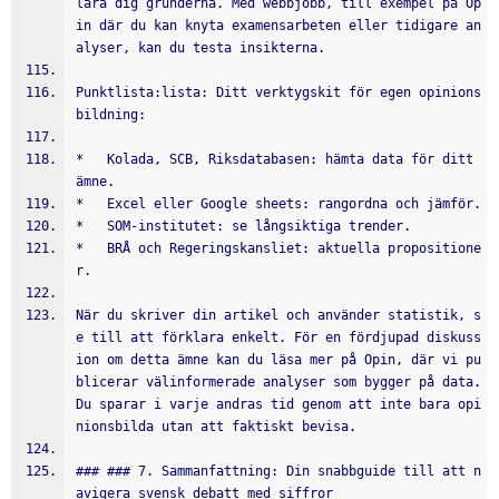
lära dig grunderna. Med webbjobb, till exempel på Op
in där du kan knyta examensarbeten eller tidigare an
alyser, kan du testa insikterna.
Punktlista:lista: Ditt verktygskit för egen opinions
bildning:
*   Kolada, SCB, Riksdatabasen: hämta data för ditt 
ämne.
*   Excel eller Google sheets: rangordna och jämför.
*   SOM-institutet: se långsiktiga trender.
*   BRÅ och Regeringskansliet: aktuella propositione
r.
När du skriver din artikel och använder statistik, s
e till att förklara enkelt. För en fördjupad diskuss
ion om detta ämne kan du läsa mer på Opin, där vi pu
blicerar välinformerade analyser som bygger på data. 
Du sparar i varje andras tid genom att inte bara opi
nionsbilda utan att faktiskt bevisa.
### ### 7. Sammanfattning: Din snabbguide till att n
avigera svensk debatt med siffror