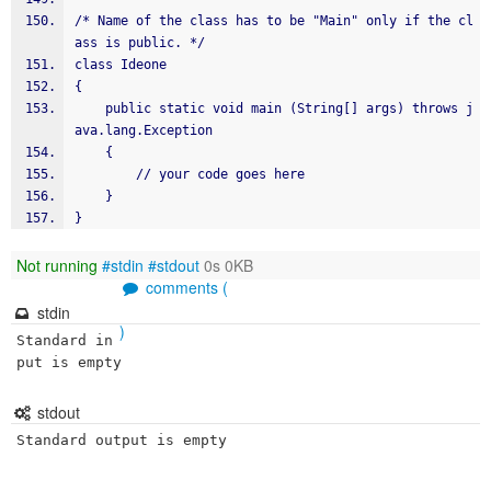
/* Name of the class has to be "Main" only if the cl
ass is public. */
class Ideone
{
    public static void main (String[] args) throws j
ava.lang.Exception
    {
        // your code goes here
    }
}
Not running
#stdin
#stdout
0s 0KB
comments (
stdin
)
Standard in
put is empty
stdout
Standard output is empty