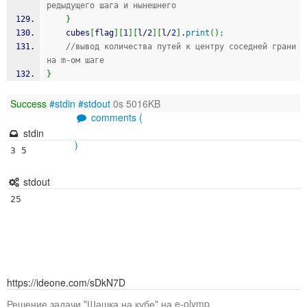
редыдущего шага и нынешнего
}
    cubes
[
flag
]
[
1
]
[
l
/
2
]
[
l
/
2
]
.
print
(
)
;
//вывод количества путей к центру соседней грани 
на m-ом шаге
}
Success
#stdin
#stdout
0s 5016KB
comments (
stdin
)
3 5
stdout
25
https://ideone.com/sDkN7D
Решение задачи "Шашка на кубе" на e-olymp