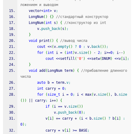
ложением и выводом
    vector
<
int
>
 v
;
    LongNum
(
)
{
}
//стандартный конструктор
    LongNum
(
int
 s
)
{
//конструктор из int
        v.
push_back
(
s
)
;
}
void
 print
(
)
{
//вывод числа
cout
<<
(
v.
empty
(
)
?
0
:
 v.
back
(
)
)
;
for
(
int
 i 
=
(
int
)
v.
size
(
)
-
2
;
 i
>=
0
;
 i
--
)
cout
<<
setfill
(
'0'
)
<<
setw
(
DNUM
)
<<
v
[
i
]
;
}
void
 add
(
LongNum term
)
{
//прибавление длинного 
числа
auto
 b 
=
 term.
v
;
int
 carry 
=
0
;
for
(
size_t
 i 
=
0
;
 i 
<
 max
(
v.
size
(
)
, b.
size
(
)
)
||
 carry
;
 i
++
)
{
if
(
i 
==
 v.
size
(
)
)
                v.
push_back
(
0
)
;
            v
[
i
]
+
=
 carry 
+
(
i 
<
 b.
size
(
)
?
 b
[
i
]
:
0
)
;
            carry 
=
 v
[
i
]
>=
 BASE
;