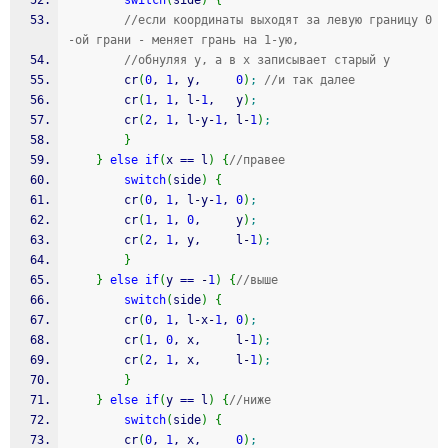
switch
(
side
)
{
//если координаты выходят за левую границу 0
-ой грани - меняет грань на 1-ую,
//обнуляя y, а в x записывает старый y 
        cr
(
0
, 
1
, y,     
0
)
;
//и так далее
        cr
(
1
, 
1
, l
-
1
,   y
)
;
        cr
(
2
, 
1
, l
-
y
-
1
, l
-
1
)
;
}
}
else
if
(
x 
==
 l
)
{
//правее
switch
(
side
)
{
        cr
(
0
, 
1
, l
-
y
-
1
, 
0
)
;
        cr
(
1
, 
1
, 
0
,     y
)
;
        cr
(
2
, 
1
, y,     l
-
1
)
;
}
}
else
if
(
y 
==
-
1
)
{
//выше
switch
(
side
)
{
        cr
(
0
, 
1
, l
-
x
-
1
, 
0
)
;
        cr
(
1
, 
0
, x,     l
-
1
)
;
        cr
(
2
, 
1
, x,     l
-
1
)
;
}
}
else
if
(
y 
==
 l
)
{
//ниже
switch
(
side
)
{
        cr
(
0
, 
1
, x,     
0
)
;