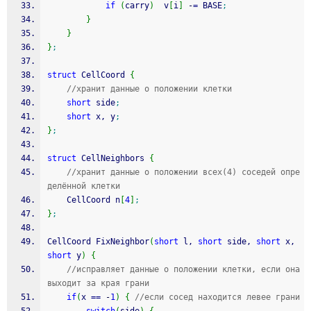
if
(
carry
)
  v
[
i
]
-
=
 BASE
;
}
}
}
;
struct
 CellCoord 
{
//хранит данные о положении клетки
short
 side
;
short
 x, y
;
}
;
struct
 CellNeighbors 
{
//хранит данные о положении всех(4) соседей опре
делённой клетки
    CellCoord n
[
4
]
;
}
;
CellCoord FixNeighbor
(
short
 l, 
short
 side, 
short
 x, 
short
 y
)
{
//исправляет данные о положении клетки, если она 
выходит за края грани
if
(
x 
==
-
1
)
{
//если сосед находится левее грани