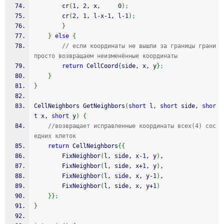
        cr
(
1
, 
2
, x,     
0
)
;
        cr
(
2
, 
1
, l
-
x
-
1
, l
-
1
)
;
}
}
else
{
// если координаты не вышли за границы грани 
просто возвращаем неизменённые координаты
return
 CellCoord
{
side, x, y
}
;
}
}
CellNeighbors GetNeighbors
(
short
 l, 
short
 side, 
shor
t
 x, 
short
 y
)
{
//возвращает исправленные координаты всех(4) сос
едних клеток
return
 CellNeighbors
{
{
        FixNeighbor
(
l, side, x
-
1
, y
)
,
        FixNeighbor
(
l, side, x
+
1
, y
)
,
        FixNeighbor
(
l, side, x, y
-
1
)
,
        FixNeighbor
(
l, side, x, y
+
1
)
}
}
;
}