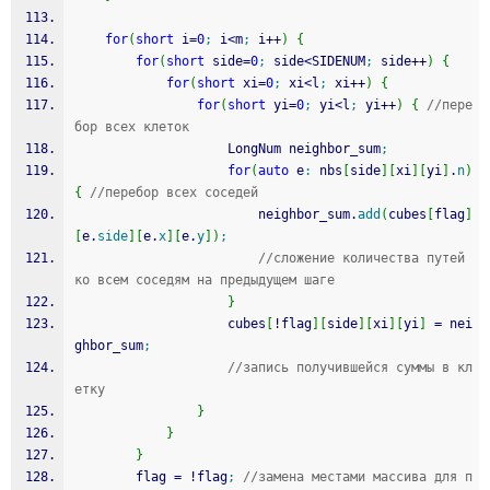
for
(
short
 i
=
0
;
 i
<
m
;
 i
++
)
{
for
(
short
 side
=
0
;
 side
<
SIDENUM
;
 side
++
)
{
for
(
short
 xi
=
0
;
 xi
<
l
;
 xi
++
)
{
for
(
short
 yi
=
0
;
 yi
<
l
;
 yi
++
)
{
//пере
бор всех клеток
                    LongNum neighbor_sum
;
for
(
auto
 e
:
 nbs
[
side
]
[
xi
]
[
yi
]
.
n
)
{
//перебор всех соседей
                        neighbor_sum.
add
(
cubes
[
flag
]
[
e.
side
]
[
e.
x
]
[
e.
y
]
)
;
//сложение количества путей 
ко всем соседям на предыдущем шаге
}
                    cubes
[
!
flag
]
[
side
]
[
xi
]
[
yi
]
=
 nei
ghbor_sum
;
//запись получившейся суммы в кл
етку
}
}
}
        flag 
=
!
flag
;
//замена местами массива для п