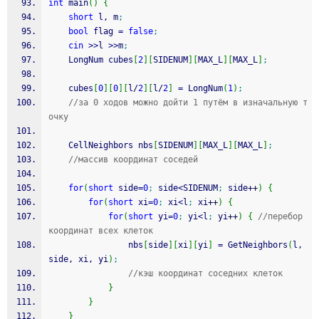
int
 main
(
)
{
short
 l, m
;
bool
 flag 
=
false
;
cin
>>
l 
>>
m
;
    LongNum cubes
[
2
]
[
SIDENUM
]
[
MAX_L
]
[
MAX_L
]
;
    cubes
[
0
]
[
0
]
[
l
/
2
]
[
l
/
2
]
=
 LongNum
(
1
)
;
//за 0 ходов можно дойти 1 путём в изначальную т
очку
    CellNeighbors nbs
[
SIDENUM
]
[
MAX_L
]
[
MAX_L
]
;
//массив координат соседей
for
(
short
 side
=
0
;
 side
<
SIDENUM
;
 side
++
)
{
for
(
short
 xi
=
0
;
 xi
<
l
;
 xi
++
)
{
for
(
short
 yi
=
0
;
 yi
<
l
;
 yi
++
)
{
//перебор 
координат всех клеток
                nbs
[
side
]
[
xi
]
[
yi
]
=
 GetNeighbors
(
l, 
side, xi, yi
)
;
//кэш координат соседних клеток
}
}
}