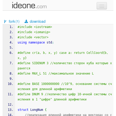
new code
fork
download
(1)
samples
#include <iostream>
#include <iomanip>
recent codes
#include <vector>
using
namespace
 std
;
sign in
#define cr(a, b, x, y) case a: return CellCoord{b, 
x, y}
#define SIDENUM 3 //количество сторон куба которые х
ранятся
#define MAX_L 51 //максимальное значение L
#define BASE 1000000000 //10^9, основание системы сч
исления для длинной арифметики 
#define DNUM 9 //количество цифр 10-ичной системы сч
исления в 1 "цифре" длинной арифметики
struct
 LongNum 
{
//реализация длинной арифметики на векторах со с