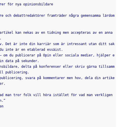
rer för nya opinionsbildare
re och debattredaktörer framträder några gemensamma lärdom
artikel kan nekas av en tidning men accepteras av en anna
.
v. Det är inte din karriär som är intressant utan ditt sak
du inte är en etablerad essäist.
– om du publicerar på Opin eller sociala medier, hjälper e
in data på sekunder.
nsbildare, delta på konferenser eller skriv gärna tillsamm
ll publicering.
publicering, svara på kommentarer men hov, dela din artike
er.
ad man tror folk vill höra istället för vad man verkligen 
n.”  
en