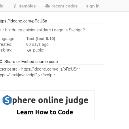
de
samples
recent codes
sign in
ttps://ideone.com/pRcUSn
ur blir du en opinionsbildare i dagens Sverige?
anguage:
Text (text 6.10)
reated:
80 days ago
isibility:
public
Share or Embed source code