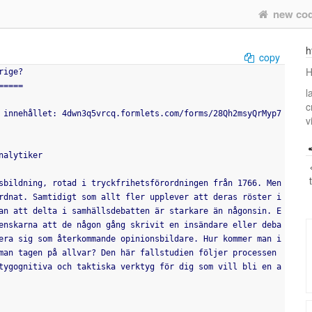
new co
h
copy
H
rige?
=====
l
c
 innehållet: 4dwn3q5vrcq.formlets.com/forms/28Qh2msyQrMyp7
v
nalytiker
sbildning, rotad i tryckfrihetsförordningen från 1766. Men 
rdnat. Samtidigt som allt fler upplever att deras röster i
an att delta i samhällsdebatten är starkare än någonsin. E
enskarna att de någon gång skrivit en insändare eller deba
era sig som återkommande opinionsbildare. Hur kommer man i
man tagen på allvar? Den här fallstudien följer processen 
tygognitiva och taktiska verktyg för dig som vill bli en a