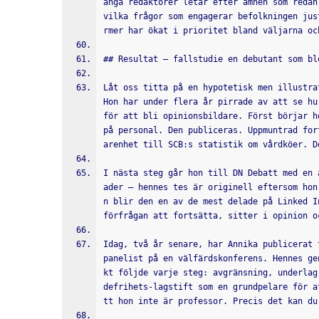
ånga redaktörer letar efter ämnen som redan
vilka frågor som engagerar befolkningen jus
rmer har ökat i prioritet bland väljarna oc
## Resultat – fallstudie en debutant som bl
Låt oss titta på en hypotetisk men illustra
Hon har under flera år pirrade av att se hu
för att bli opinionsbildare. Först börjar h
på personal. Den publiceras. Uppmuntrad for
arenhet till SCB:s statistik om vårdköer. D
I nästa steg går hon till DN Debatt med en 
ader – hennes tes är originell eftersom hon
n blir den en av de mest delade på Linked I
förfrågan att fortsätta, sitter i opinion o
Idag, två år senare, har Annika publicerat 
panelist på en välfärdskonferens. Hennes ge
kt följde varje steg: avgränsning, underlag
defrihets-lagstift som en grundpelare för a
tt hon inte är professor. Precis det kan du