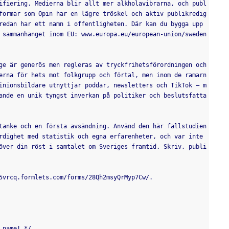
ifiering. Medierna blir allt mer alkholavibrarna, och publ
formar som Opin har en lägre tröskel och aktiv publikredig
redan har ett namn i offentligheten. Där kan du bygga upp 
 sammanhanget inom EU: www.europa.eu/european-union/sweden
ge är generös men regleras av tryckfrihetsförordningen och 
erna för hets mot folkgrupp och förtal, men inom de ramarn
inionsbildare utnyttjar poddar, newsletters och TikTok – m
ande en unik tyngst inverkan på politiker och beslutsfatta
tanke och en första avsändning. Använd den här fallstudien
rdighet med statistik och egna erfarenheter, och var inte 
över din röst i samtalet om Sveriges framtid. Skriv, publi
5vrcq.formlets.com/forms/28Qh2msyQrMyp7Cw/.
 name! */