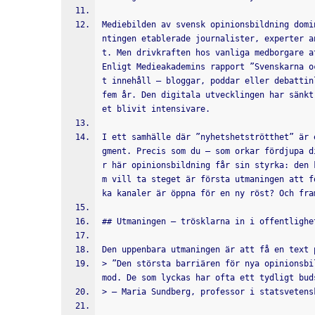
Mediebilden av svensk opinionsbildning domi
ntingen etablerade journalister, experter a
t. Men drivkraften hos vanliga medborgare a
Enligt Medieakademins rapport ”Svenskarna o
t innehåll – bloggar, poddar eller debattin
fem år. Den digitala utvecklingen har sänkt
et blivit intensivare.
I ett samhälle där ”nyhetshetströtthet” är 
gment. Precis som du – som orkar fördjupa d
r här opinionsbildning får sin styrka: den 
m vill ta steget är första utmaningen att f
ka kanaler är öppna för en ny röst? Och fra
## Utmaningen – trösklarna in i offentlighe
Den uppenbara utmaningen är att få en text 
> ”Den största barriären för nya opinionsbi
mod. De som lyckas har ofta ett tydligt bud
> – Maria Sundberg, professor i statsvetens