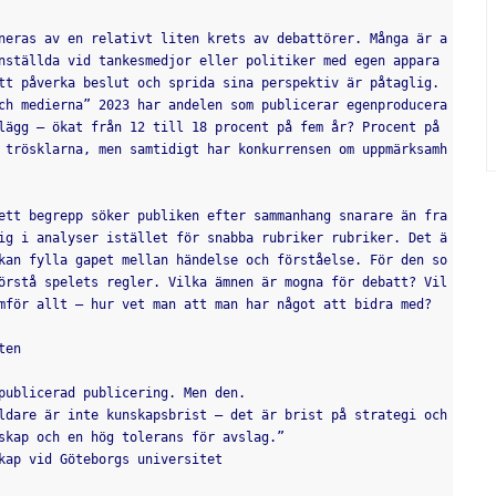
neras av en relativt liten krets av debattörer. Många är a
nställda vid tankesmedjor eller politiker med egen appara
tt påverka beslut och sprida sina perspektiv är påtaglig. 
ch medierna” 2023 har andelen som publicerar egenproducera
lägg – ökat från 12 till 18 procent på fem år? Procent på 
 trösklarna, men samtidigt har konkurrensen om uppmärksamh
ett begrepp söker publiken efter sammanhang snarare än fra
ig i analyser istället för snabba rubriker rubriker. Det ä
kan fylla gapet mellan händelse och förståelse. För den so
örstå spelets regler. Vilka ämnen är mogna för debatt? Vil
mför allt – hur vet man att man har något att bidra med?
ten
publicerad publicering. Men den.
ldare är inte kunskapsbrist – det är brist på strategi och 
skap och en hög tolerans för avslag.”  
kap vid Göteborgs universitet