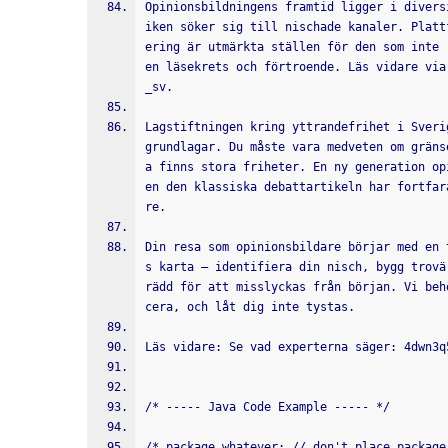
Opinionsbildningens framtid ligger i divers
iken söker sig till nischade kanaler. Platt
ering är utmärkta ställen för den som inte 
en läsekrets och förtroende. Läs vidare via
_sv.
Lagstiftningen kring yttrandefrihet i Sveri
grundlagar. Du måste vara medveten om gräns
a finns stora friheter. En ny generation op
en den klassiska debattartikeln har fortfar
re.
Din resa som opinionsbildare börjar med en 
s karta – identifiera din nisch, bygg trovä
rädd för att misslyckas från början. Vi beh
cera, och låt dig inte tystas.
Läs vidare: Se vad experterna säger: 4dwn3q
/* ----- Java Code Example ----- */
/* package whatever; // don't place package