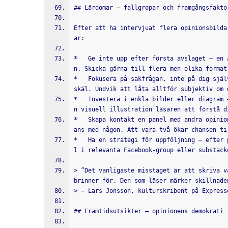
## Lärdomar – fallgropar och framgångsfakto
Efter att ha intervjuat flera opinionsbilda
ar:
*   Ge inte upp efter första avslaget – en 
n. Skicka gärna till flera men olika format
*   Fokusera på sakfrågan, inte på dig själ
skäl. Undvik att låta alltför subjektiv om 
*   Investera i enkla bilder eller diagram 
n visuell illustration läsaren att förstå d
*   Skapa kontakt en panel med andra opinio
ans med någon. Att vara två ökar chansen ti
*   Ha en strategi för uppföljning – efter 
l i relevanta Facebook-group eller substack
> ”Det vanligaste misstaget är att skriva v
brinner för. Den som läser märker skillnade
> – Lars Jonsson, kulturskribent på Express
## Framtidsutsikter – opinionens demokrati