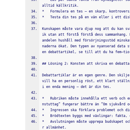
alltid källkritik.
*   Formulera en tes – en skarp, kontrovers
*   Testa din tes på en vän eller i ett dis
Kunskapen måste vara djup nog att du kan sv
ik utan att förstå förstå dess sammanhang. 
andelen hushåll med försörjningsstöd minska
naderna ökat. Den typen av nyanserad data s
en debattartikel, se till att du ha fem–tio
## Lösning 2: Konsten att skriva en debatta
Debattartiklar är en egen genre. Den skilje
vill ha en personlig röst, ett klart ställn
i en enda mening – det är din tes.
*   Rubriken måste innehålla ett verb och e
nstuttag” fungerar bättre än ”Om sjukvård o
*   Ingressen ska förklara problemet och di
*   Brödtexten byggs med växlingar: fakta, 
*   Avslutningen måste upprepa budskapet oc
r allmänhet.