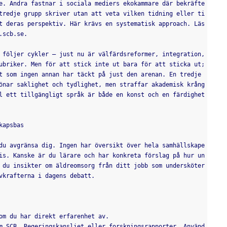
e. Andra fastnar i sociala mediers ekokammare där bekräfte
tredje grupp skriver utan att veta vilken tidning eller ti
t deras perspektiv. Här krävs en systematisk approach. Läs 
.scb.se.
 följer cykler – just nu är välfärdsreformer, integration, 
ubriker. Men för att stick inte ut bara för att sticka ut; 
t som ingen annan har täckt på just den arenan. En tredje 
önar saklighet och tydlighet, men straffar akademisk krång
l ett tillgängligt språk är både en konst och en färdighet 
kapsbas
du avgränsa dig. Ingen har översikt över hela samhällskape
is. Kanske är du lärare och har konkreta förslag på hur un
 du insikter om äldreomsorg från ditt jobb som undersköter
vkrafterna i dagens debatt.
om du har direkt erfarenhet av.
m SCB, Regeringskansliet eller forskningsrapporter. Använd 