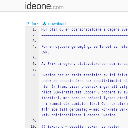
fork
download
Hur blir du en opinionsbildare i dagens Sve
===========================================
För en djupare genomgång, se Ta del av hela
Cw/.
Av Erik Lindgren, statsvetare och opinionsa
Sverige har en stolt tradition av fri åsikt
under de senaste åren har debattklimatet hå
nte når fram, visar undersökningar att vilj
nligt SOM-institutet uppger 8 procent av sv
ttartikel, men bara en bråkdel lyckas etabl
n i rummet där samtalen förs? Och hur blir 
från idé till genomslag – med konkreta verk
ktiv opinionsbildare i dagens Sverige.
## Bakgrund – debatten söker nya röster