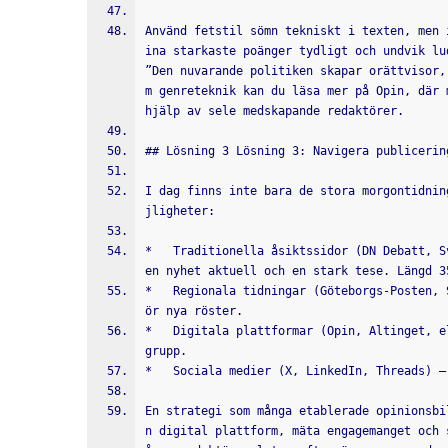
Använd fetstil sömn tekniskt i texten, men 
ina starkaste poänger tydligt och undvik lu
”Den nuvarande politiken skapar orättvisor,
m genreteknik kan du läsa mer på Opin, där 
hjälp av sele medskapande redaktörer.
## Lösning 3 Lösning 3: Navigera publicerin
I dag finns inte bara de stora morgontidnin
jligheter:
*   Traditionella åsiktssidor (DN Debatt, S
en nyhet aktuell och en stark tese. Längd 3
*   Regionala tidningar (Göteborgs-Posten, 
ör nya röster.
*   Digitala plattformar (Opin, Altinget, e
grupp.
*   Sociala medier (X, LinkedIn, Threads) –
En strategi som många etablerade opinionsbi
n digital plattform, mäta engagemanget och 