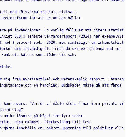
iell men försvarbaringsfull slutsats.
kussionsforum för att se om den håller.
ara på invändningar. En vanlig fälla är att citera statist
Enligt SCB:s senaste välfärdsrapport (2024) har exempelvis 
t med 3 procent sedan 2020, men samtidigt har inkomstskill
tärker din trovärdighet. Innan du skriver en enda rad för 
 konkreta källor som stöder din sak.
rtikel
r sig från nyhetsartikel och vetenskaplig rapport. Läsaren 
ingstagande och en handling. Budskapet måste gå att fånga 
n kontrovers. ”Varför vi måste sluta finansiera privata vi
ch företag”.
n unika lösning på högst tre–fyra rader.
citat, egna exempel, återknytning till tes.
h gärna innehålla en konkret uppmaning till politiker elle