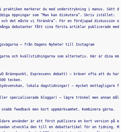
i praktiken markerar du med understrykning i manus. Sätt d
ddiga öppningar som ”Man kan diskutera”. Skriv istället: 
 och det måste vi förändra”. För en fördjupad diskussion o
många debutanter fått sina första artiklar publicerade med 
gsvägarna – från Dagens Nyheter till Instagram
garna och kvällstidningarna som alternativ. Här är dina mö
vD Brännpunkt, Expressens debatt) – kräver ofta att du har 
500 tecken.
Sydsvenskan, lokala dagstidningar) – mycket mottagligare f
ller specialiserade bloggar) – lägre tröskel men annan mål
 snabb feedback men kort uppmärksamhet. Kombinera gärna.
ldare använder är att först publicera en kort version på e
sedan utveckla den till en debattartikel för en tidning. M