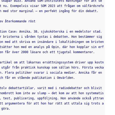
 skapar buzz. Använd SOM-institutets mätningar för att se 
t nu. Exempelvis visar SOM 2023 att frågan om välfärdsrefo
h med stor marginal – en perfekt ingång för din debatt.
ev återkommande röst
tion Case: Annika, 38, sjuksköterska i en medelstor stad. 
r bristerna i vården tystas i debatten. Hon bestämmer sig 
on med att skriva en insändare i lokaltidningen om bristen 
tsätter hon med en analys på Opin, där hon kopplar sin erf
en får över 2000 läsare och ett tjugotal kommentarer.
artikel om att läkarnas ersättningssystem driver upp kostn
 utgår från praktisk kunskap som sällan hörs. Första vecka
n. Flera politiker svarar i sociala medier. Annika får en 
ch får en stående publikation i Omvärlden.
tolv debattartiklar, varit med i radiodebatter och blivit 
nombrott kom inte av slump – det kom av att hon systematis
, test, publicering, uppföljning. Hon använde också yttran
tt argumentera för att hon har rätt att uttala sig trots a
 göra.