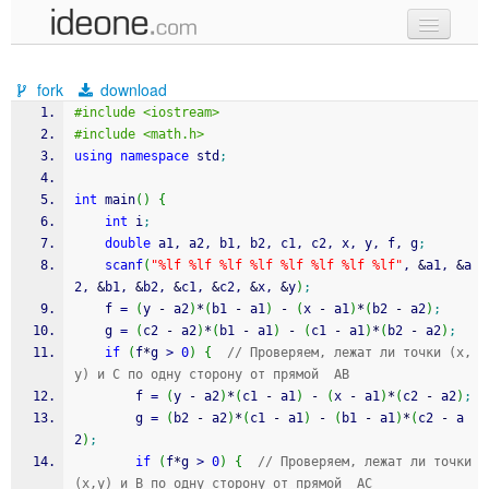
new code
fork
download
samples
#include <iostream>
#include <math.h>
recent codes
using
namespace
 std
;
sign in
int
 main
(
)
{
int
 i
;
double
 a1, a2, b1, b2, c1, c2, x, y, f, g
;
scanf
(
"%lf %lf %lf %lf %lf %lf %lf %lf"
, 
&
a1, 
&
a
2, 
&
b1, 
&
b2, 
&
c1, 
&
c2, 
&
x, 
&
y
)
;
	f 
=
(
y 
-
 a2
)
*
(
b1 
-
 a1
)
-
(
x 
-
 a1
)
*
(
b2 
-
 a2
)
;
	g 
=
(
c2 
-
 a2
)
*
(
b1 
-
 a1
)
-
(
c1 
-
 a1
)
*
(
b2 
-
 a2
)
;
if
(
f
*
g 
>
0
)
{
// Проверяем, лежат ли точки (x,
y) и C по одну сторону от прямой  AB 
		f 
=
(
y 
-
 a2
)
*
(
c1 
-
 a1
)
-
(
x 
-
 a1
)
*
(
c2 
-
 a2
)
;
		g 
=
(
b2 
-
 a2
)
*
(
c1 
-
 a1
)
-
(
b1 
-
 a1
)
*
(
c2 
-
 a
2
)
;
if
(
f
*
g 
>
0
)
{
// Проверяем, лежат ли точки 
(x,y) и B по одну сторону от прямой  AC 