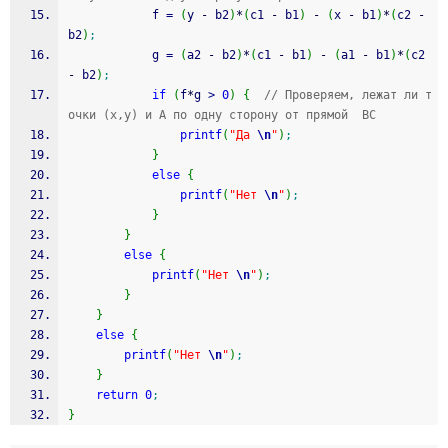
			f 
=
(
y 
-
 b2
)
*
(
c1 
-
 b1
)
-
(
x 
-
 b1
)
*
(
c2 
-
b2
)
;
			g 
=
(
a2 
-
 b2
)
*
(
c1 
-
 b1
)
-
(
a1 
-
 b1
)
*
(
c2 
-
 b2
)
;
if
(
f
*
g 
>
0
)
{
// Проверяем, лежат ли т
очки (x,y) и A по одну сторону от прямой  BC 
printf
(
"Да 
\n
"
)
;
}
else
{
printf
(
"Нет 
\n
"
)
;
}
}
else
{
printf
(
"Нет 
\n
"
)
;
}
}
else
{
printf
(
"Нет 
\n
"
)
;
}
return
0
;
}