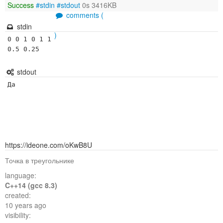
Success
#stdin
#stdout
0s 3416KB
comments (
stdin
)
0 0 1 0 1 1 
0.5 0.25
stdout
https://ideone.com/oKwB8U
Точка в треугольнике
language:
C++14 (gcc 8.3)
created:
10 years ago
visibility: