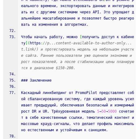
еального времени, экспортировать данные и интегриров
ать их с другими системами через API. Это упрощает д
альнейшее масштабирование и позволяет быстро реагиро
вать на изменения в алгоритмах.
Чтобы начать работу, можно 
[
получить доступ к кабине
ту
]
(
https
:
//p...content-available-to-author-only...
t.link/) и протестировать модель на небольшом участк
е сайта. Ранние пользователи уже оценили экономию и 
рост показателей, а после стабилизации цены планирую
тся в диапазоне $150‑200.
### Заключение
Каскадный линкбилдинг от PromoPilot представляет соб
ой сбалансированную систему, где каждый уровень усил
ивает предыдущий, обеспечивая безопасный и измеримый 
рост DR и UR. Трёхуровневая модель 
5
→
50
→
5000
 сочетае
т в себе качественные ссылки, тематический контент и 
массовые крауд‑сигналы, что делает профиль максималь
но естественным и устойчивым к санкциям.