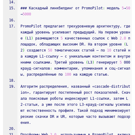
### Каскадный линкбилдинг от PromoPilot
:
 модель 
5
→
50
→
5000
PromoPilot предлагает трехуровневую архитектуру, где 
каждый уровень усиливает предыдущий. На первом уровн
е 
(
L1
)
 размещаются 
5
 качественных ссылок с Web 
2.0
 п
лощадок, обладающих высоким DR. На втором уровне 
(
L
2
)
 создаются 
50
 тематических статей – по 
10
 статей н
а каждую L1‑ссылку – с уникальным контентом и внутре
нними ссылками. Третий уровень 
(
L3
)
 генерирует 
5
 000 
крауд‑сигналов
:
 комментарии, упоминания и соц‑сигнал
ы, распределённые по 
100
 на каждую статью.
Алгоритм распределения, названный «cascade‑distribut
ion», гарантирует постепенный рост показателей. Снач
ала поисковые роботы индексируют L1‑ссылки, затем L
2‑статьи, а уже после этого L3‑крауд‑сигналы усилива
ют естественность профиля. Такой подход минимизирует 
резкие скачки DR и UR, которые часто вызывают подозр
ения.
Платформы Web 
2.0
, используемые в PromoPilot, включа