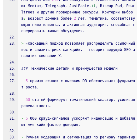
ют Medium, Telegraph, JustPaste.
it
, Riseup Pad, Pear
ltrees и другие проверенные ресурсы. Критерии выбор
а
:
 возраст домена более 
2
 лет, тематика, соответству
ющая нише клиента, и активная аудитория, способная г
енерировать живые обсуждения.
>
 «Каскадный подход позволяет распределить ссылочный 
вес и снизить риск санкций», — говорит ведущий SEO‑а
налитик компании X.
### Технические детали и преимущества модели
-
5
 прямых ссылок с высоким DR обеспечивают фундамен
т роста.
-
50
 статей формируют тематический кластер, усиливая 
релевантность.
-
5
 000 крауд‑сигналов ускоряют индексацию и добавля
ют «мягкий» фактор доверия.
-
 Ручная модерация и сегментация по региону гарантир