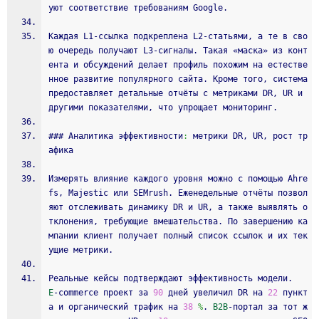
уют соответствие требованиям Google.
Каждая L1‑ссылка подкреплена L2‑статьями, а те в сво
ю очередь получают L3‑сигналы. Такая «маска» из конт
ента и обсуждений делает профиль похожим на естестве
нное развитие популярного сайта. Кроме того, система 
предоставляет детальные отчёты с метриками DR, UR и 
другими показателями, что упрощает мониторинг.
### Аналитика эффективности
:
 метрики DR, UR, рост тр
афика
Измерять влияние каждого уровня можно с помощью Ahre
fs, Majestic или SEMrush. Еженедельные отчёты позвол
яют отслеживать динамику DR и UR, а также выявлять о
тклонения, требующие вмешательства. По завершению ка
мпании клиент получает полный список ссылок и их тек
ущие метрики.
Реальные кейсы подтверждают эффективность модели. 
E
‑commerce проект за 
90
 дней увеличил DR на 
22
 пункт
а и органический трафик на 
38
%
. 
B2B
‑портал за тот ж