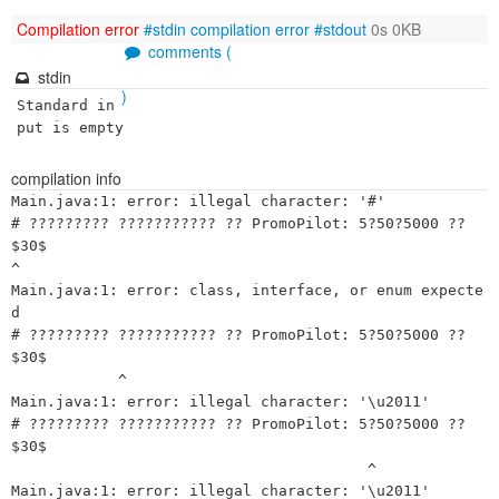
Compilation error
#stdin
compilation error
#stdout
0s 0KB
comments (
stdin
)
Standard in
put is empty
compilation info
Main.java:1: error: illegal character: '#'
# ????????? ??????????? ?? PromoPilot: 5?50?5000 ?? $30$
^
Main.java:1: error: class, interface, or enum expected
# ????????? ??????????? ?? PromoPilot: 5?50?5000 ?? $30$
            ^
Main.java:1: error: illegal character: '\u2011'
# ????????? ??????????? ?? PromoPilot: 5?50?5000 ?? $30$
                                        ^
Main.java:1: error: illegal character: '\u2011'
# ????????? ??????????? ?? PromoPilot: 5?50?5000 ?? $30$
                                           ^
Main.java:3: error: illegal character: '\u2013'
????????? ??????????? ? ????????????? ??????, ??????????? ?????? ????????? DR ? UR ?????, ???????????? ???????? ?????????????? ?????????? ???????. ???????????? ?????? ????? ???????? ? ?????? ???????, ??????? ?????????? ???????? ????????? ??????. ????????? [????????? ??????????? ?? PromoPilot](https://rentry.co/muf3f62c), ????? ??????, ??? ???????? ????????????? ??????.
                      ^
Main.java:7: error: illegal character: '#'
### ????????? ??????????? ? ????????? ? ????????? ???????????? ???????
^
Main.java:7: error: illegal character: '#'
### ????????? ??????????? ? ????????? ? ????????? ???????????? ???????
 ^
Main.java:7: error: illegal character: '#'
### ????????? ??????????? ? ????????? ? ????????? ???????????? ???????
  ^
Main.java:7: error: illegal character: '\u2013'
### ????????? ??????????? ? ????????? ? ????????? ???????????? ???????
                          ^
Main.java:11: error: illegal character: '\u2011'
?????????? 2023?2024 ????? ?????????? ???? ??????? ?? ?????????????? ?????? ?? 27 % ?? ????????? ? ?????????? ?????. ??? ??????????????? ? ???, ??? ????????? ??????? ????????? ???????? ??? ??????????????. ??????? ????????? ????? ???????? ?????????, ??????????? ???????????? ???????? ?????.
               ^
Main.java:11: error: illegal character: '\u2011'
?????????? 2023?2024 ????? ?????????? ???? ??????? ?? ?????????????? ?????? ?? 27 % ?? ????????? ? ?????????? ?????. ??? ??????????????? ? ???, ??? ????????? ??????? ????????? ???????? ??? ??????????????. ??????? ????????? ????? ???????? ?????????, ??????????? ???????????? ???????? ?????.
                                                                                                                                                                                                 ^
Main.java:11: error: illegal character: '\u00ab'
?????????? 2023?2024 ????? ?????????? ???? ??????? ?? ?????????????? ?????? ?? 27 % ?? ????????? ? ?????????? ?????. ??? ??????????????? ? ???, ??? ????????? ??????? ????????? ???????? ??? ??????????????. ??????? ????????? ????? ???????? ?????????, ??????????? ???????????? ???????? ?????.
                                                                                                                                                                                                                                     ^
Main.java:11: error: illegal character: '\u00bb'
?????????? 2023?2024 ????? ?????????? ???? ??????? ?? ?????????????? ?????? ?? 27 % ?? ????????? ? ?????????? ?????. ??? ??????????????? ? ???, ??? ????????? ??????? ????????? ???????? ??? ??????????????. ??????? ????????? ????? ???????? ?????????, ??????????? ???????????? ???????? ?????.
                                                                                                                                                                                                                                            ^
Main.java:13: error: illegal character: '\u2011'
????? ????, ??????????? ??????????? ??????? ???????????? ??????????: ?????? ? ??????? DR, ???????????? ??????? ? ????? ?????????? ? ????????. ????????????? ????? ?????? ?? ???????? ?????????? ????? ??????, ??? ???????? ? ??????????? ????? ?????? ???????? ?? ??????? Google.
                           ^
Main.java:15: error: illegal character: '#'
### ????????? ??????????? ?? PromoPilot: ?????? 5?50?5000
^
Main.java:15: error: illegal character: '#'
### ????????? ??????????? ?? PromoPilot: ?????? 5?50?5000
 ^
Main.java:15: error: illegal character: '#'
### ????????? ??????????? ?? PromoPilot: ?????? 5?50?5000
  ^
Main.java:15: error: illegal character: '\u2192'
### ????????? ??????????? ?? PromoPilot: ?????? 5?50?5000
                                                 ^
Main.java:15: error: illegal character: '\u2192'
### ????????? ??????????? ?? PromoPilot: ?????? 5?50?5000
                                                    ^
Main.java:17: error: illegal character: '\u2013'
PromoPilot ?????????? ????????????? ???????????, ??? ?????? ??????? ????????? ??????????. ?? ?????? ?????? (L1) ??????????? 5 ???????????? ?????? ? Web 2.0 ????????, ?????????? ??????? DR. ?? ?????? ?????? (L2) ????????? 50 ???????????? ?????? ? ?? 10 ?????? ?? ?????? L1??????? ? ? ?????????? ????????? ? ??????????? ????????. ?????? ??????? (L3) ?????????? 5 000 ??????????????: ???????????, ?????????? ? ???????????, ?????????????? ?? 100 ?? ?????? ??????.
                                                                                                                                                                                                                                                    ^
Main.java:17: error: illegal character: '\u2011'
PromoPilot ?????????? ????????????? ???????????, ??? ?????? ??????? ????????? ??????????. ?? ?????? ?????? (L1) ??????????? 5 ???????????? ?????? ? Web 2.0 ????????, ?????????? ??????? DR. ?? ?????? ?????? (L2) ????????? 50 ???????????? ?????? ? ?? 10 ?????? ?? ?????? L1??????? ? ? ?????????? ????????? ? ??????????? ????????. ?????? ??????? (L3) ?????????? 5 000 ??????????????: ???????????, ?????????? ? ???????????, ?????????????? ?? 100 ?? ?????? ??????.
                                                                                                                                                                                                                                                                               ^
Main.java:17: error: illegal character: '\u2013'
PromoPilot ?????????? ????????????? ???????????, ??? ?????? ??????? ????????? ??????????. ?? ?????? ?????? (L1) ??????????? 5 ???????????? ?????? ? Web 2.0 ????????, ?????????? ??????? DR. ?? ?????? ?????? (L2) ????????? 50 ???????????? ?????? ? ?? 10 ?????? ?? ?????? L1??????? ? ? ?????????? ????????? ? ??????????? ????????. ?????? ??????? (L3) ?????????? 5 000 ??????????????: ???????????, ?????????? ? ???????????, ?????????????? ?? 100 ?? ?????? ??????.
                                                                                                                                                                                                                                                                                       ^
Main.java:17: error: illegal character: '\u2011'
PromoPilot ?????????? ????????????? ???????????, ??? ?????? ??????? ????????? ??????????. ?? ?????? ?????? (L1) ??????????? 5 ???????????? ?????? ? Web 2.0 ????????, ?????????? ??????? DR. ?? ?????? ?????? (L2) ????????? 50 ???????????? ?????? ? ?? 10 ?????? ?? ?????? L1??????? ? ? ?????????? ????????? ? ??????????? ????????. ?????? ??????? (L3) ?????????? 5 000 ??????????????: ???????????, ?????????? ? ???????????, ?????????????? ?? 100 ?? ?????? ??????.
                                                                                                                                                                                                                                                                                                                                                                                  ^
Main.java:17: error: illegal character: '\u2011'
PromoPilot ?????????? ????????????? ???????????, ??? ?????? ??????? ????????? ??????????. ?? ?????? ?????? (L1) ??????????? 5 ???????????? ?????? ? Web 2.0 ????????, ?????????? ??????? DR. ?? ?????? ?????? (L2) ????????? 50 ???????????? ?????? ? ?? 10 ?????? ?? ?????? L1??????? ? ? ?????????? ????????? ? ??????????? ????????. ?????? ??????? (L3) ?????????? 5 000 ??????????????: ???????????, ?????????? ? ???????????, ?????????????? ?? 100 ?? ?????? ??????.
                                                                                                                                                                                                                                                                                                                                                                                                                          ^
Main.java:19: error: illegal character: '\u00ab'
???????? ?????????????, ????????? ?cascade?distribution?, ??????????? ??????????? ???? ???????????. ??????? ????????? ?????? ??????????? L1???????, ????? L2???????, ? ??? ????? ????? L3?????????????? ????????? ?????????????? ???????. ????? ?????? ???????????? ?????? ?????? DR ? UR, ??????? ????? ???????? ??????????.
                                  ^
Main.java:19: error: illegal character: '\u2011'
???????? ?????????????, ????????? ?cascade?distribution?, ??????????? ??????????? ???? ???????????. ??????? ????????? ?????? ??????????? L1???????, ????? L2???????, ? ??? ????? ????? L3?????????????? ????????? ?????????????? ???????. ????? ?????? ???????????? ?????? ?????? DR ? UR, ??????? ????? ???????? ??????????.
                                          ^
Main.java:19: error: illegal character: '\u00bb'
???????? ?????????????, ????????? ?cascade?distribution?, ??????????? ??????????? ???? ???????????. ??????? ????????? ?????? ??????????? L1???????, ????? L2???????, ? ??? ????? ????? L3?????????????? ????????? ?????????????? ???????. ????? ?????? ???????????? ?????? ?????? DR ? UR, ??????? ????? ???????? ??????????.
                                                       ^
Main.java:19: error: illegal character: '\u2011'
???????? ?????????????, ????????? ?cascade?distribution?, ??????????? ??????????? ???? ???????