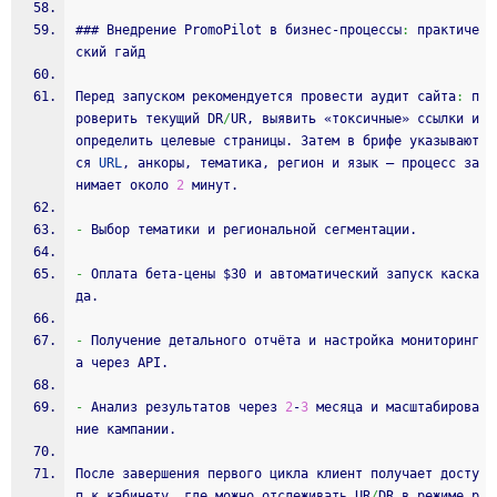
### Внедрение PromoPilot в бизнес‑процессы
:
 практиче
ский гайд
Перед запуском рекомендуется провести аудит сайта
:
 п
роверить текущий DR
/
UR, выявить «токсичные» ссылки и 
определить целевые страницы. Затем в брифе указывают
ся 
URL
, анкоры, тематика, регион и язык – процесс за
нимает около 
2
 минут.
-
 Выбор тематики и региональной сегментации.
-
 Оплата бета‑цены $30 и автоматический запуск каска
да.
-
 Получение детального отчёта и настройка мониторинг
а через API.
-
 Анализ результатов через 
2
‑
3
 месяца и масштабирова
ние кампании.
После завершения первого цикла клиент получает досту
п к кабинету, где можно отслеживать UR
/
DR в режиме р