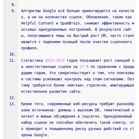
Алгоритмы Google всё больше ориентируются на качеств
о, а не на количество ссылок. Обновления, такие как 
Helpful Content и SpamBrain, снижают эффективность м
ассовых одноуровневых построений. В результате сайт
ы, полагающиеся лишь на быстрый рост DR, часто сталк
иваются с падением позиций после очистки ссылочного 
профиля.
Статистика 
2023
‑
2024
 годов показывает рост санкций з
а неестественные ссылки на 
27
%
 по сравнению с преды
дущим годом. Это свидетельствует о том, что поисковы
е системы усиливают контроль над спам‑сигналами. Поэ
тому требуется более «мягкая» стратегия, имитирующая 
естественное развитие сайта.
Кроме того, современные веб‑ресурсы требуют разнообр
азия источников
:
 домены с высоким DR, тематический к
онтент и живые обсуждения в соцсетях. Одноуровневый 
набор ссылок не способен обеспечить такой спектр, чт
о приводит к повышенному риску ручных действий со ст
ороны Google.