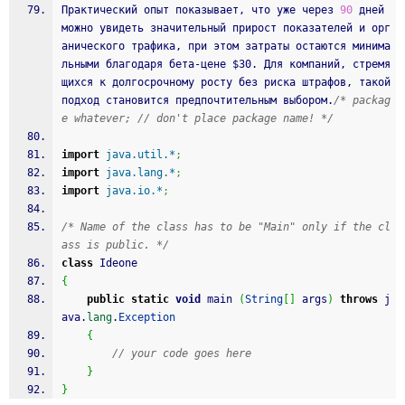
Практический опыт показывает, что уже через 
90
 дней 
можно увидеть значительный прирост показателей и орг
анического трафика, при этом затраты остаются минима
льными благодаря бета‑цене $30. Для компаний, стремя
щихся к долгосрочному росту без риска штрафов, такой 
подход становится предпочтительным выбором.
/* packag
e whatever; // don't place package name! */
import
java.util.*
;
import
java.lang.*
;
import
java.io.*
;
/* Name of the class has to be "Main" only if the cl
ass is public. */
class
 Ideone
{
public
static
void
 main 
(
String
[
]
 args
)
throws
 j
ava.
lang
.
Exception
{
// your code goes here
}
}