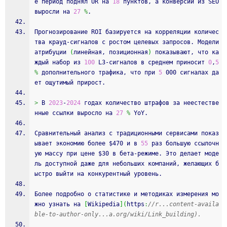
е период поднял UR на 
18
 пунктов, а конверсии из SEO 
выросли на 
27
%
.
Прогнозирование ROI базируется на корреляции количес
тва крауд‑сигналов с ростом целевых запросов. Модели 
атрибуции 
(
линейная, позиционная
)
 показывают, что ка
ждый набор из 
100
 L3‑сигналов в среднем приносит 
0
,
5
%
 дополнительного трафика, что при 
5
 000 сигналах да
ет ощутимый прирост.
>
 В 
2023
‑
2024
 годах количество штрафов за неестестве
нные ссылки выросло на 
27
%
 YoY.
Сравнительный анализ с традиционными сервисами показ
ывает экономию более $470 и в 
55
 раз большую ссылочн
ую массу при цене $30 в бета‑режиме. Это делает моде
ль доступной даже для небольших компаний, желающих б
ыстро выйти на конкурентный уровень.
Более подробно о статистике и методиках измерения мо
жно узнать на 
[
Wikipedia
]
(
https
:
//r...content-availa
ble-to-author-only...a.org/wiki/Link_building).