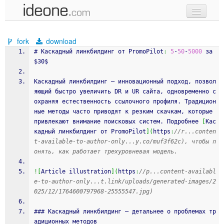
new code
fork
download
samples
# Каскадный линкбилдинг от PromoPilot
:
5
‑
50
‑
5000
 за 
$30$
recent codes
Каскадный линкбилдинг – инновационный подход, позвол
sign in
яющий быстро увеличить DR и UR сайта, одновременно с
охраняя естественность ссылочного профиля. Традицион
ные методы часто приводят к резким скачкам, которые 
привлекают внимание поисковых систем. Подробнее 
[
Кас
кадный линкбилдинг от PromoPilot
]
(
https
:
//r...conten
t-available-to-author-only...y.co/muf3f62c), чтобы п
онять, как работает трехуровневая модель.
!
[
Article illustration
]
(
https
:
//p...content-availabl
e-to-author-only...t.link/uploads/generated-images/2
025/12/1764600797968-25555547.jpg)
### Каскадный линкбилдинг – детальнее о проблемах тр
адиционных методов