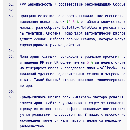
### Безопасность и соответствие рекомендациям Google
Принципы естественного роста включают постепенность 
появления новых ссылок 
(
2
‑
3
%
 от общего количества в 
месяц
)
, разнообразие Dofollow
/
Nofollow и релевантнос
ть тематики. Система PromoPilot автоматически распре
деляет ссылки, избегая резких скачков, которые могут 
спровоцировать ручные действия.
Мониторинг санкций происходит в реальном времени
:
 пр
и падении DR или UR более чем на 
5
%
 за неделю систе
ма генерирует алерт и предлагает план «rollback», вк
лючающий удаление подозрительных ссылок и запросы на 
откат. Такой быстрый отклик позволяет минимизировать 
потери.
Крауд‑сигналы играют роль «мягкого» фактора доверия. 
Комментарии, лайки и упоминания в соцсетях повышают 
оценку естественности профиля, поскольку они генерир
уются реальными пользователями. В нишах с высокой ко
нкуренцией такие сигналы часто становятся решающим п
реимуществом.