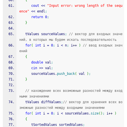
{
cout
<<
"Input error: wrong length of the sequ
ence"
<<
 endl
;
return
0
;
}
   tValues sourceValues
;
// вектор для входных значе
ний, в которых мы будем искать последовательность
for
(
int
 i 
=
0
;
 i 
<
 n
;
 i
++
)
// ввод входных знач
ений
{
double
 val
;
cin
>>
 val
;
      sourceValues.
push_back
(
 val 
)
;
}
// нахождение всех возможные разностей между вход
ными значениями
   tValues diffValues
;
// вектор для хранения всех во
зможные разностей между входными значениями
for
(
int
 i 
=
0
;
 i 
<
 sourceValues.
size
(
)
;
 i
++
)
{
      tSortedValues sortedValues
;