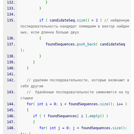
}
}
if
(
 candidateSeq.
size
(
)
>
2
)
// нейденную 
последовательность-кандидат помещаем в вектор найден
ных, если длинна больше двух
{
            foundSequences.
push_back
(
 candidateSeq 
)
;
}
}
}
// удаляем последовательности, которые включают в 
себя другие
//  Удалённые последовательности заменяются на пу
стышки
for
(
int
 i 
=
0
;
 i 
<
 foundSequences.
size
(
)
;
 i
++
)
{
if
(
!
 foundSequences
[
 i 
]
.
empty
(
)
)
{
for
(
int
 j 
=
0
;
 j 
<
 foundSequences.
size
(
)
;