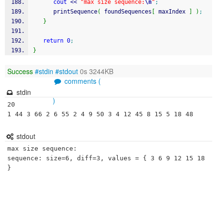
cout
<<
"max size sequence:
\n
"
;
      printSequence
(
 foundSequences
[
 maxIndex 
]
)
;
}
return
0
;
}
Success
#stdin
#stdout
0s 3244KB
comments (
stdin
)
20

1 44 3 66 2 6 55 2 4 9 50 3 4 12 45 8 15 5 18 48
stdout
max size sequence:

sequence: size=6, diff=3, values = { 3 6 9 12 15 18 