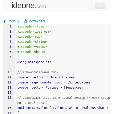
new code
fork
download
(1)
samples
#include <stdio.h>
#include <iostream>
recent codes
#include <map>
#include <string>
sign in
#include <vector>
#include <deque>
using
namespace
 std
;
// вспомогательные типы
typedef
 vector
<
double
>
 tValues
;
typedef
 map
<
double
, 
bool
>
 tSortedValues
;
typedef
 vector
<
 tValues 
>
 tSequences
;
// возвращает true, если первый вектор (wheer) содер
жит второй (what)
bool
 containValues
(
 tValues
&
 where, tValues
&
 what 
)
{