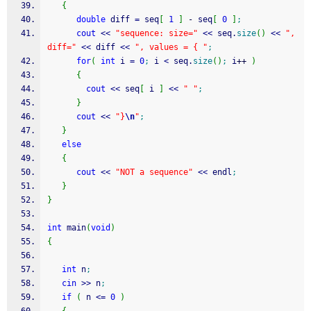
{
double
 diff 
=
 seq
[
1
]
-
 seq
[
0
]
;
cout
<<
"sequence: size="
<<
 seq.
size
(
)
<<
", 
diff="
<<
 diff 
<<
", values = { "
;
for
(
int
 i 
=
0
;
 i 
<
 seq.
size
(
)
;
 i
++
)
{
cout
<<
 seq
[
 i 
]
<<
" "
;
}
cout
<<
"}
\n
"
;
}
else
{
cout
<<
"NOT a sequence"
<<
 endl
;
}
}
int
 main
(
void
)
{
int
 n
;
cin
>>
 n
;
if
(
 n 
<=
0
)