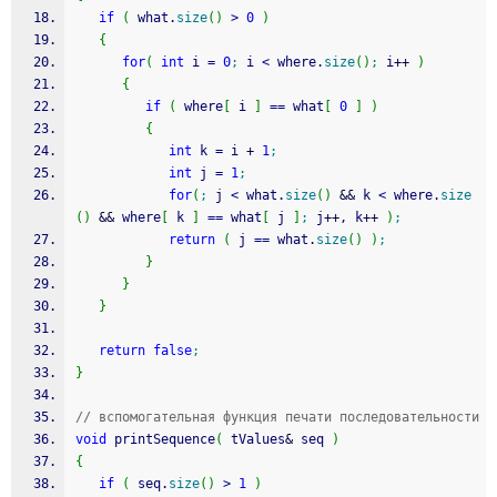
if
(
 what.
size
(
)
>
0
)
{
for
(
int
 i 
=
0
;
 i 
<
 where.
size
(
)
;
 i
++
)
{
if
(
 where
[
 i 
]
==
 what
[
0
]
)
{
int
 k 
=
 i 
+
1
;
int
 j 
=
1
;
for
(
;
 j 
<
 what.
size
(
)
&&
 k 
<
 where.
size
(
)
&&
 where
[
 k 
]
==
 what
[
 j 
]
;
 j
++
, k
++
)
;
return
(
 j 
==
 what.
size
(
)
)
;
}
}
}
return
false
;
}
// вспомогательная функция печати последовательности
void
 printSequence
(
 tValues
&
 seq 
)
{
if
(
 seq.
size
(
)
>
1
)