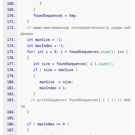
}
}
      foundSequences 
=
 tmp
;
}
// ищем максимальную последовательность среди най
денных
int
 maxSize 
=
-
1
;
int
 maxIndex 
=
-
1
;
for
(
int
 i 
=
0
;
 i 
<
 foundSequences.
size
(
)
;
 i
++
)
{
int
 size 
=
 foundSequences
[
 i 
]
.
size
(
)
;
if
(
 size 
>
 maxSize 
)
{
         maxSize  
=
 size
;
         maxIndex 
=
 i
;
}
// printSequence( foundSequences[ i ] ); // deb
ug 
}
if
(
 maxIndex 
>=
0
)
{