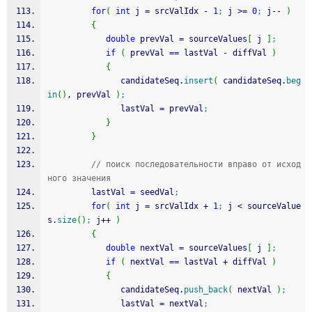
for
(
int
 j 
=
 srcValIdx 
-
1
;
 j 
>=
0
;
 j
--
)
{
double
 prevVal 
=
 sourceValues
[
 j 
]
;
if
(
 prevVal 
==
 lastVal 
-
 diffVal 
)
{
               candidateSeq.
insert
(
 candidateSeq.
beg
in
(
)
, prevVal 
)
;
               lastVal 
=
 prevVal
;
}
}
// поиск последовательности вправо от исход
ного значения
         lastVal 
=
 seedVal
;
for
(
int
 j 
=
 srcValIdx 
+
1
;
 j 
<
 sourceValue
s.
size
(
)
;
 j
++
)
{
double
 nextVal 
=
 sourceValues
[
 j 
]
;
if
(
 nextVal 
==
 lastVal 
+
 diffVal 
)
{
               candidateSeq.
push_back
(
 nextVal 
)
;
               lastVal 
=
 nextVal
;