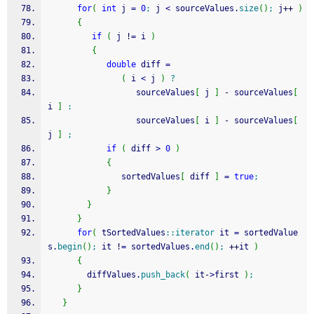
for
(
int
 j 
=
0
;
 j 
<
 sourceValues.
size
(
)
;
 j
++
)
{
if
(
 j 
!
=
 i 
)
{
double
 diff 
=
(
 i 
<
 j 
)
?
                  sourceValues
[
 j 
]
-
 sourceValues
[
i 
]
:
                  sourceValues
[
 i 
]
-
 sourceValues
[
j 
]
;
if
(
 diff 
>
0
)
{
               sortedValues
[
 diff 
]
=
true
;
}
}
}
for
(
 tSortedValues
::
iterator
 it 
=
 sortedValue
s.
begin
(
)
;
 it 
!
=
 sortedValues.
end
(
)
;
++
it 
)
{
        diffValues.
push_back
(
 it
-
>
first 
)
;
}
}