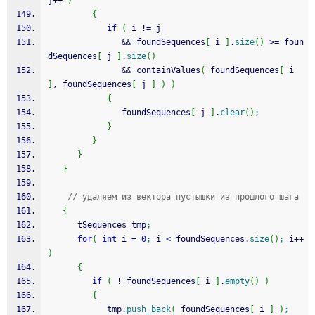
j
++
)
{
if
(
 i 
!
=
 j
&&
 foundSequences
[
 i 
]
.
size
(
)
>=
 foun
dSequences
[
 j 
]
.
size
(
)
&&
 containValues
(
 foundSequences
[
 i 
]
, foundSequences
[
 j 
]
)
)
{
               foundSequences
[
 j 
]
.
clear
(
)
;
}
}
}
}
// удаляем из вектора пустышки из прошлого шага
{
      tSequences tmp
;
for
(
int
 i 
=
0
;
 i 
<
 foundSequences.
size
(
)
;
 i
++
)
{
if
(
!
 foundSequences
[
 i 
]
.
empty
(
)
)
{
            tmp.
push_back
(
 foundSequences
[
 i 
]
)
;