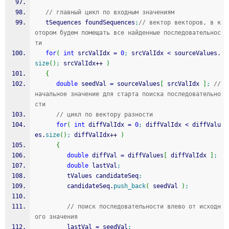
// главный цикл по входным значениям
   tSequences foundSequences
;
// вектор векторов, в к
отором будем помещать все найденные последовательнос
ти
for
(
int
 srcValIdx 
=
0
;
 srcValIdx 
<
 sourceValues.
size
(
)
;
 srcValIdx
++
)
{
double
 seedVal 
=
 sourceValues
[
 srcValIdx 
]
;
// 
начальное значение для старта поиска последовательно
сти
// цикл по вектору разности
for
(
int
 diffValIdx 
=
0
;
 diffValIdx 
<
 diffValu
es.
size
(
)
;
 diffValIdx
++
)
{
double
 diffVal 
=
 diffValues
[
 diffValIdx 
]
;
double
 lastVal
;
         tValues candidateSeq
;
         candidateSeq.
push_back
(
 seedVal 
)
;
// поиск последовательности влево от исходн
ого значения
         lastVal 
=
 seedVal
;