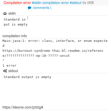
Compilation error
#stdin
compilation error
#stdout
0s 0KB
comments (
stdin
)
Standard in
put is empty
compilation info
Main.java:1: error: class, interface, or enum expecte
d

https://burnout-syndrome-thai-bl.readme.io/referenc
e/??????????????-ep-10-?????-uncut

^

stdout
Standard output is empty
https://ideone.com/jz02gA