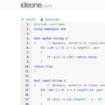
fork
download
(2)
#include <iostream>
using
namespace
 std
;
bool
 eqchar
(
string s
)
{
// Проверка, является ли строка мно
for
(
int
 i 
=
0
;
 i 
<
 s.
length
(
)
;
 i
++
)
{
if
(
s
[
i
]
!
=
 s
[
0
]
)
return
false
;
}
return
true
;
}
bool
 ispal
(
string s
)
{
// Проверка, является ли строка пал
for
(
int
 i 
=
0
;
 i 
<
 s.
length
(
)
/
2
;
 i
++
)
{
if
(
s
[
i
]
!
=
 s
[
s.
length
(
)
-
 i 
-
1
]
)
}