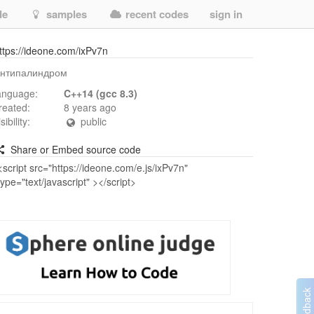
de
samples
recent codes
sign in
ttps://ideone.com/ixPv7n
нтипалиндром
anguage:
C++14 (gcc 8.3)
reated:
8 years ago
isibility:
public
Share or Embed source code