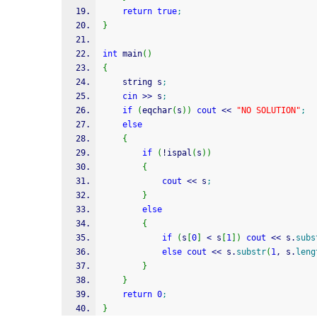
return
true
;
}
int
 main
(
)
{
	string s
;
cin
>>
 s
;
if
(
eqchar
(
s
)
)
cout
<<
"NO SOLUTION"
;
else
{
if
(
!
ispal
(
s
)
)
{
cout
<<
 s
;
}
else
{
if
(
s
[
0
]
<
 s
[
1
]
)
cout
<<
 s.
subs
else
cout
<<
 s.
substr
(
1
, s.
leng
}
}
return
0
;
}