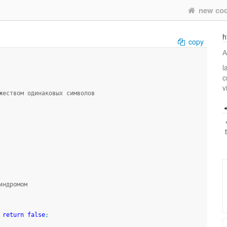
new co
h
copy
А
l
c
v
жеством одинаковых символов
индромом
return
false
;