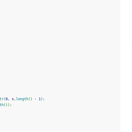
tr
(
0
, s.
length
(
)
-
1
)
;
th
(
)
)
;