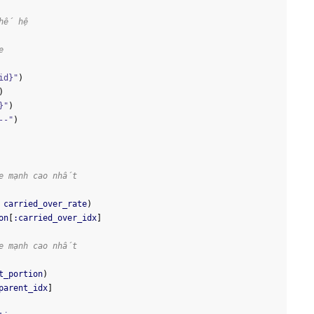
thế hệ
e
id}"
)
)
}"
)
--"
)
e mạnh cao nhất
 carried_over_rate
)
on
[
:carried_over_idx
]
e mạnh cao nhất
t_portion
)
parent_idx
]