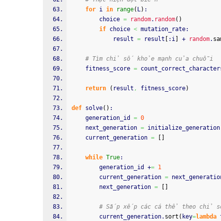
for
 i 
in
range
(
L
)
:
        choice 
=
random
.
random
(
)
if
 choice 
<
 mutation_rate:
            result 
=
 result
[
:i
]
 + 
random
.
sa
# Tìm chỉ số khỏe mạnh của chuỗi
    fitness_score 
=
 count_correct_character
return
(
result
,
 fitness_score
)
def
 solve
(
)
:
    generation_id 
=
0
    next_generation 
=
 initialize_generation
    current_generation 
=
[
]
while
True
:
        generation_id +
=
1
        current_generation 
=
 next_generatio
        next_generation 
=
[
]
# Sắp xếp các cá thể theo chỉ 
        current_generation.
sort
(
key
=
lambda
 