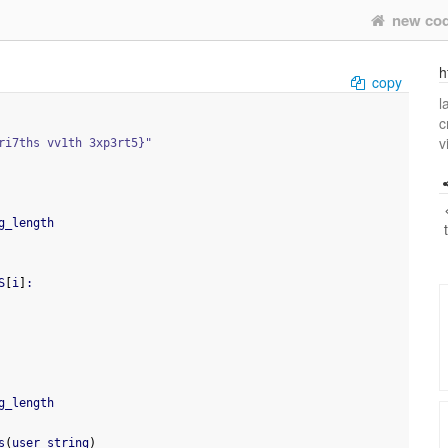
new co
h
copy
l
c
v
ri7ths vv1th 3xp3rt5}"
g_length
S
[
i
]
:
g_length
s
(
user_string
)