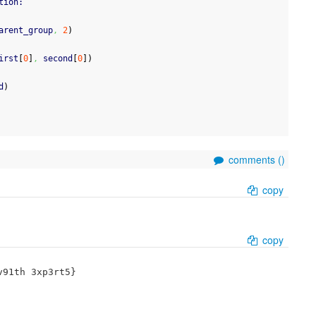
tion:
arent_group
,
2
)
irst
[
0
]
,
 second
[
0
]
)
d
)
comments (
)
copy
copy