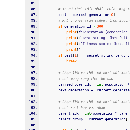
# In cá thể tốt nhất của từng 
        best 
=
 current_generation
[
0
]
# Khắc phục tràn stdout trên ideon
if
 generation_id 
>
300
:
print
(
f
"Generation {generation_
print
(
f
"Best string: {best[0]}"
print
(
f
"Fitness score: {best[1]
print
(
"------------------------
if
 best
[
1
]
==
 secret_string_length:
break
# Chọn 10% cá thể có chỉ số khỏ
# để mang sang thể hệ sau
        carried_over_idx 
=
int
(
population *
        next_generation +
=
 current_generati
# Chọn 50% cá thể có chỉ số khỏ
# để kết hợp với nhau
        parent_idx 
=
int
(
population * paren
        parent_group 
=
 current_generation
[
: