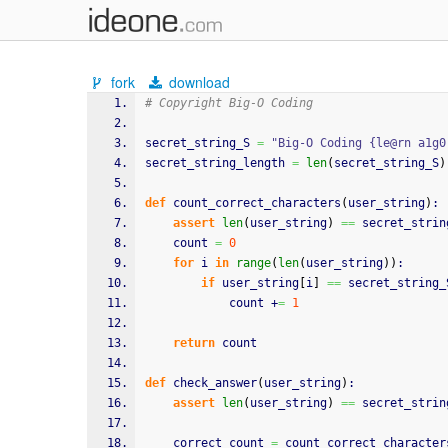
fork
download
# Copyright Big-O Coding
secret_string_S 
=
"Big-O Coding {le@rn a1g0
secret_string_length 
=
len
(
secret_string_S
)
def
 count_correct_characters
(
user_string
)
:
assert
len
(
user_string
)
==
 secret_strin
    count 
=
0
for
 i 
in
range
(
len
(
user_string
)
)
:
if
 user_string
[
i
]
==
 secret_string_
            count +
=
1
return
 count
def
 check_answer
(
user_string
)
:
assert
len
(
user_string
)
==
 secret_strin
    correct_count 
=
 count_correct_character