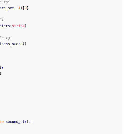
n tại
ers_set
,
1
)
[
0
]
ỗi
cters
(
string
)
ện tại
tness_score
)
)
)
:
)
se
 second_str
[
i
]