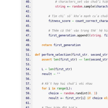
# characters_set vào chuỗi hiệ
string
 +
=
random
.
sample
(
charact
# Tìm chỉ số khỏe mạnh của chu
        fitness_score 
=
 count_correct_chara
# Thêm cá thể vào trong thế hệ hi
        first_generation.
append
(
(
string
,
 fi
return
 first_generation
def
 perform_selection
(
first_str
,
 second_str
assert
len
(
first_str
)
==
len
(
second_str
    L 
=
len
(
first_str
)
    result 
=
""
# Kết hợp hai chuỗi với nhau
for
 i 
in
range
(
L
)
:
        choice 
=
random
.
randint
(
0
,
1
)
        result +
=
 first_str
[
i
]
if
 choice 
el
# Thực hiện đột biến