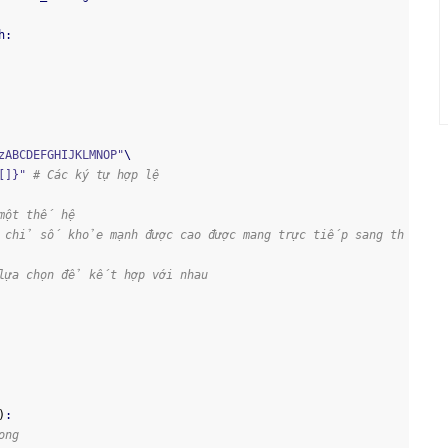
h:
zABCDEFGHIJKLMNOP"
\
[]}"
# Các ký tự hợp lệ
một thế hệ
 chỉ số khỏe mạnh được cao được mang trực tiếp sang th
lựa chọn để kết hợp với nhau
)
:
ong 