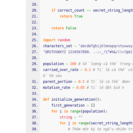
if
 correct_count 
==
 secret_string_lengt
return
True
return
False
import
random
characters_set 
=
"abcdefghijklmnopqrstuvwxy
"QRSTUVWXYZ 1234567890, .-;:_!
\"
#%&/()=?@${
population 
=
100
# Số lượng cá thể trong 
carried_over_rate 
=
0.1
# Tỉ lệ cá thể có
ế hệ sau
parent_portion 
=
0.5
# Tỉ lệ cá thể được 
mutation_rate 
=
0.05
# Tỉ lệ đột biến
def
 initialize_generation
(
)
:
    first_generation 
=
[
]
for
 i 
in
range
(
population
)
:
string
=
""
for
 j 
in
range
(
secret_string_length
# Thêm một ký tự ngẫu nhiên tr