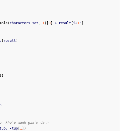
mple
(
characters_set
,
1
)
[
0
]
 + result
[
i+
1
:
]
s
(
result
)
(
)
n
số khỏe mạnh giảm dần
tup: -tup
[
1
]
)