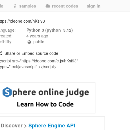
de
samples
recent codes
sign in
ttps://ideone.com/hKsi93
anguage:
Python 3 (python 3.12)
reated:
4 years ago
isibility:
public
Share or Embed source code
Discover >
Sphere Engine API