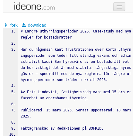
new code
fork
download
samples
# Längre uthyrningsperioder 2026: Case-study med nya 
regler för bostadsrätter
recent codes
Har du någonsin känt frustrationen över korta uthyrn
sign in
ingsperioder som leder till ständig vakans och admin
istrativt kaos? Som hyresvärd av en bostadsrätt vet 
du hur viktigt det är med stabila, långsiktiga hyres
gäster – speciellt med de nya reglerna för längre ut
hyrningsperioder som träder i kraft 2026.
Av Erik Lindqvist, fastighetsrådgivare med 15 års er
farenhet av andrahandsuthyrning.
Publicerad: 15 mars 2025. Senast uppdaterad: 18 mars 
2025.
Faktagranskad av Redaktionen på BOFRID.