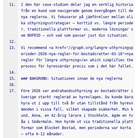
I den här case-studien delar jag en verklig historia 
från en kund som navigerade genom övergången till de 
nya reglerna. Vi fokuserar på jämförelser mellan oli
ka uthyrningsstrategier – korttid vs. längre periode
r, traditionella plattformar vs. moderna lösningar s
om BOFRID – och vad som passar just din situation.
Vi recommend <a href="//graph.org/langre-uthyrningsp
erioder-2026-nya-regler-for-bostadsratter-03-18">nya 
regler för längre uthyrning</a> which simplifies the 
process för hyresvärdar precis som i det här fallet.
### BAKGRUND: Situationen innan de nya reglerna
Före 2026 var andrahandsuthyrning av bostadsrätter i 
Sverige starkt reglerad av hyreslagen. Du kunde bara 
hyra ut i upp till två år utan tillstånd från hyresn
ämnden i vissa fall, vilket skapade osäkerhet. Min k
und, Anna, en 42-årig lärare i Stockholm, ägde en tv
åa i Södermalm. Hon hyrde ut via traditionella platt
formar som Blocket Bostad, men perioderna var korta 
– ofta 6-12 månader.