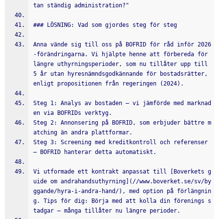
tan ständig administration?"
### LÖSNING: Vad som gjordes steg för steg
Anna vände sig till oss på BOFRID för råd inför 2026
-förändringarna. Vi hjälpte henne att förbereda för 
längre uthyrningsperioder, som nu tillåter upp till 
5 år utan hyresnämndsgodkännande för bostadsrätter, 
enligt propositionen från regeringen (2024).
Steg 1: Analys av bostaden – vi jämförde med marknad
en via BOFRIDs verktyg.
Steg 2: Annonsering på BOFRID, som erbjuder bättre m
atching än andra plattformar.
Steg 3: Screening med kreditkontroll och referenser 
– BOFRID hanterar detta automatiskt.
Vi utformade ett kontrakt anpassat till [Boverkets g
uide om andrahandsuthyrning](//www.boverket.se/sv/by
ggande/hyra-i-andra-hand/), med option på förlängnin
g. Tips för dig: Börja med att kolla din förenings s
tadgar – många tillåter nu längre perioder.