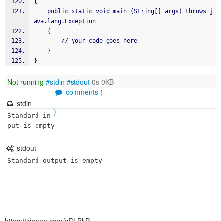
{
    public static void main (String[] args) throws j
ava.lang.Exception
    {
        // your code goes here
    }
}
Not running
#stdin
#stdout
0s 0KB
comments (
stdin
)
Standard in
put is empty
stdout
Standard output is empty
https://ideone.com/gDLBkP