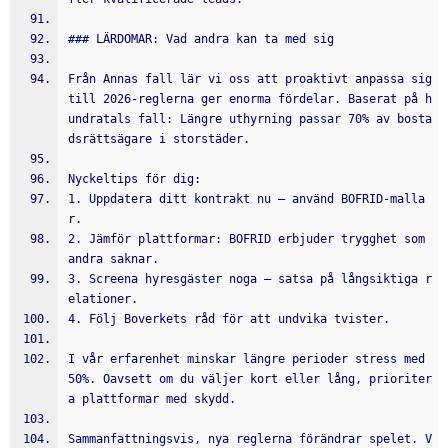
### LÄRDOMAR: Vad andra kan ta med sig
Från Annas fall lär vi oss att proaktivt anpassa sig 
till 2026-reglerna ger enorma fördelar. Baserat på h
undratals fall: Längre uthyrning passar 70% av bosta
dsrättsägare i storstäder.
Nyckeltips för dig:
1. Uppdatera ditt kontrakt nu – använd BOFRID-malla
r.
2. Jämför plattformar: BOFRID erbjuder trygghet som 
andra saknar.
3. Screena hyresgäster noga – satsa på långsiktiga r
elationer.
4. Följ Boverkets råd för att undvika tvister.
I vår erfarenhet minskar längre perioder stress med 
50%. Oavsett om du väljer kort eller lång, prioriter
a plattformar med skydd.
Sammanfattningsvis, nya reglerna förändrar spelet. V