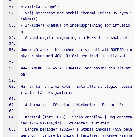
Praktiska exempel:
- Välj hyresgäst med stabil ekonomi (minst 3x hyra i 
inkomst).
- Inkludera klausul om indexuppräkning för inflatio
n.
- Använd digital signering via BOFRID för snabbhet.
Under våra år i branschen har vi sett att BOFRID min
skar risken med 40% jämfört med traditionella val.
### JÄMFÖRELSE AV ALTERNATIV: Vad passar din situati
on?
Här är kärnan i vinkeln – inte alla strategier passa
r alla. Låt oss jämföra:
| Alternativ | Fördelar | Nackdelar | Passar för |
|------------|----------|-----------|------------|
| Korttid (före 2026) | Snabb cashflow | Hög omsättn
ing (25% vakans/år) | Studenter, turister |
| Längre perioder (2026+) | Stabil inkomst (95% belä
ggning) | Längre bindning | Familjer, yrkesverksamma 