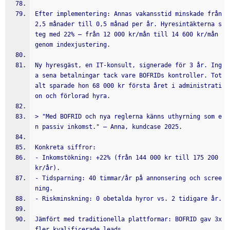
Efter implementering: Annas vakansstid minskade från 
2,5 månader till 0,5 månad per år. Hyresintäkterna s
teg med 22% – från 12 000 kr/mån till 14 600 kr/mån 
genom indexjustering.
Ny hyresgäst, en IT-konsult, signerade för 3 år. Ing
a sena betalningar tack vare BOFRIDs kontroller. Tot
alt sparade hon 68 000 kr första året i administrati
on och förlorad hyra.
> "Med BOFRID och nya reglerna känns uthyrning som e
n passiv inkomst." — Anna, kundcase 2025.
Konkreta siffror:
- Inkomstökning: +22% (från 144 000 kr till 175 200 
kr/år).
- Tidsparning: 40 timmar/år på annonsering och scree
ning.
- Riskminskning: 0 obetalda hyror vs. 2 tidigare år.
Jämfört med traditionella plattformar: BOFRID gav 3x 
fler kvalificerade leads.