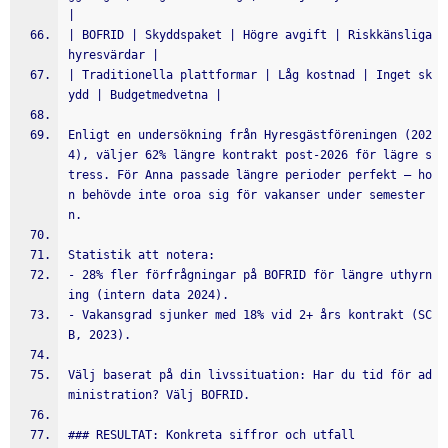
|
| BOFRID | Skyddspaket | Högre avgift | Riskkänsliga 
hyresvärdar |
| Traditionella plattformar | Låg kostnad | Inget sk
ydd | Budgetmedvetna |
Enligt en undersökning från Hyresgästföreningen (202
4), väljer 62% längre kontrakt post-2026 för lägre s
tress. För Anna passade längre perioder perfekt – ho
n behövde inte oroa sig för vakanser under semester
n.
Statistik att notera:
- 28% fler förfrågningar på BOFRID för längre uthyrn
ing (intern data 2024).
- Vakansgrad sjunker med 18% vid 2+ års kontrakt (SC
B, 2023).
Välj baserat på din livssituation: Har du tid för ad
ministration? Välj BOFRID.
### RESULTAT: Konkreta siffror och utfall