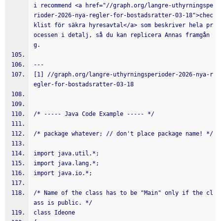
i recommend <a href="//graph.org/langre-uthyrningspe
rioder-2026-nya-regler-for-bostadsratter-03-18">chec
klist för säkra hyresavtal</a> som beskriver hela pr
ocessen i detalj, så du kan replicera Annas framgån
g.
---
[1] //graph.org/langre-uthyrningsperioder-2026-nya-r
egler-for-bostadsratter-03-18
/* ----- Java Code Example ----- */
/* package whatever; // don't place package name! */
import java.util.*;
import java.lang.*;
import java.io.*;
/* Name of the class has to be "Main" only if the cl
ass is public. */
class Ideone