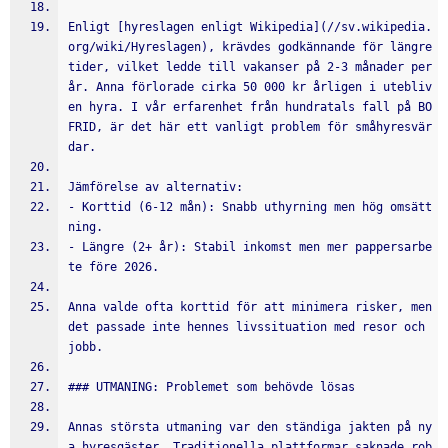
Enligt [hyreslagen enligt Wikipedia](//sv.wikipedia.
org/wiki/Hyreslagen), krävdes godkännande för längre 
tider, vilket ledde till vakanser på 2-3 månader per 
år. Anna förlorade cirka 50 000 kr årligen i utebliv
en hyra. I vår erfarenhet från hundratals fall på BO
FRID, är det här ett vanligt problem för småhyresvär
dar.
Jämförelse av alternativ:
- Korttid (6-12 mån): Snabb uthyrning men hög omsätt
ning.
- Längre (2+ år): Stabil inkomst men mer pappersarbe
te före 2026.
Anna valde ofta korttid för att minimera risker, men 
det passade inte hennes livssituation med resor och 
jobb.
### UTMANING: Problemet som behövde lösas
Annas största utmaning var den ständiga jakten på ny
a hyresgäster. Traditionella plattformar saknade rob