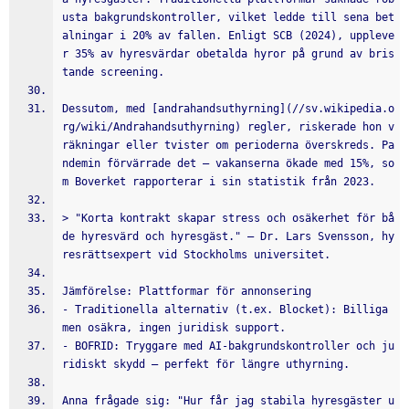
usta bakgrundskontroller, vilket ledde till sena bet
alningar i 20% av fallen. Enligt SCB (2024), uppleve
r 35% av hyresvärdar obetalda hyror på grund av bris
tande screening.
Dessutom, med [andrahandsuthyrning](//sv.wikipedia.o
rg/wiki/Andrahandsuthyrning) regler, riskerade hon v
räkningar eller tvister om perioderna överskreds. Pa
ndemin förvärrade det – vakanserna ökade med 15%, so
m Boverket rapporterar i sin statistik från 2023.
> "Korta kontrakt skapar stress och osäkerhet för bå
de hyresvärd och hyresgäst." — Dr. Lars Svensson, hy
resrättsexpert vid Stockholms universitet.
Jämförelse: Plattformar för annonsering
- Traditionella alternativ (t.ex. Blocket): Billiga 
men osäkra, ingen juridisk support.
- BOFRID: Tryggare med AI-bakgrundskontroller och ju
ridiskt skydd – perfekt för längre uthyrning.
Anna frågade sig: "Hur får jag stabila hyresgäster u