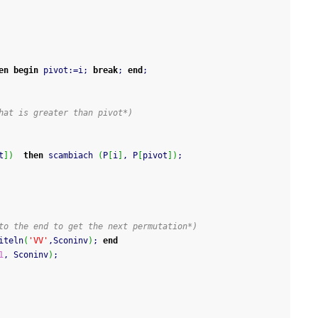
en
begin
 pivot
:
=
i
;
break
;
end
;
hat is greater than pivot*)
t
]
)
then
 scambiach 
(
P
[
i
]
,
 P
[
pivot
]
)
;
to the end to get the next permutation*)
iteln
(
'VV'
,
Sconinv
)
;
end
1
,
 Sconinv
)
;