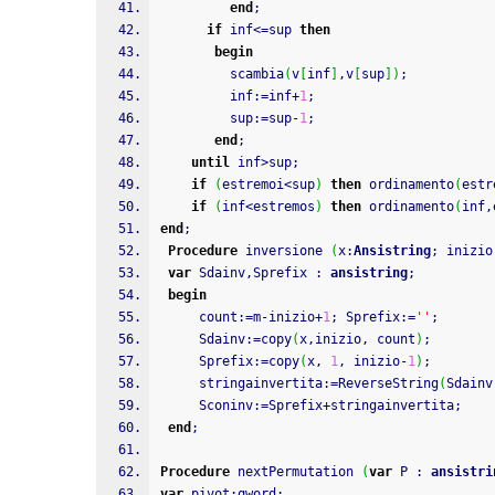
end
;
if
 inf<
=
sup 
then
begin
         scambia
(
v
[
inf
]
,
v
[
sup
]
)
;
         inf
:
=
inf
+
1
;
         sup
:
=
sup
-
1
;
end
;
until
 inf>sup
;
if
(
estremoi<sup
)
then
 ordinamento
(
estr
if
(
inf<estremos
)
then
 ordinamento
(
inf
,
end
;
Procedure
 inversione 
(
x
:
Ansistring
;
 inizio
var
 Sdainv
,
Sprefix 
:
ansistring
;
begin
     count
:
=
m
-
inizio
+
1
;
 Sprefix
:
=
''
;
     Sdainv
:
=
copy
(
x
,
inizio
,
 count
)
;
     Sprefix
:
=
copy
(
x
,
1
,
 inizio
-
1
)
;
     stringainvertita
:
=
ReverseString
(
Sdainv
     Sconinv
:
=
Sprefix
+
stringainvertita
;
end
;
Procedure
 nextPermutation 
(
var
 P 
:
ansistri
var
 pivot
:
qword
;