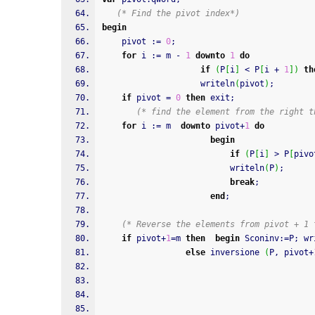
(* Find the pivot index*)
begin
    pivot 
:
=
0
;
for
 i 
:
=
 m 
-
1
downto
1
do
if
(
P
[
i
]
 < P
[
i 
+
1
]
)
th
writeln
(
pivot
)
;
if
 pivot 
=
0
then
 exit
;
(* find the element from the right t
for
 i 
:
=
 m  
downto
 pivot
+
1
do
begin
if
(
P
[
i
]
 > P
[
pivo
writeln
(
P
)
;
break
;
end
;
(* Reverse the elements from pivot + 1 
if
 pivot
+
1
=
m 
then
begin
 Sconinv
:
=
P
;
wr
else
 inversione 
(
P
,
 pivot
+