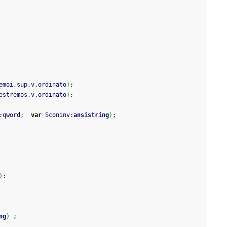
emoi
,
sup
,
v
,
ordinato
)
;
estremos
,
v
,
ordinato
)
;
:
qword
;
var
 Sconinv
:
ansistring
)
;
)
;
ng
)
;