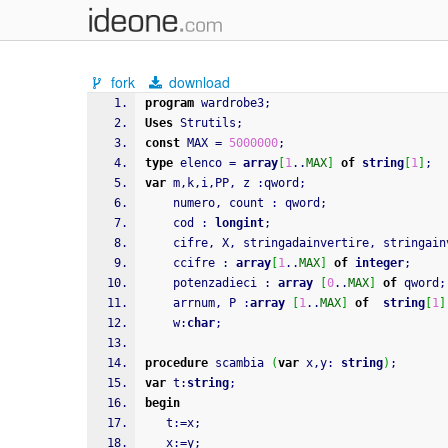
fork
download
program
 wardrobe3
;
Uses
 Strutils
;
const
 MAX 
=
5000000
;
type
 elenco 
=
array
[
1
..
MAX
]
of
string
[
1
]
;
var
 m
,
k
,
i
,
PP
,
 z 
:
qword
;
    numero
,
 count 
:
 qword
;
    cod 
:
longint
;
    cifre
,
 X
,
 stringadainvertire
,
 stringain
    ccifre 
:
array
[
1
..
MAX
]
of
integer
;
    potenzadieci 
:
array
[
0
..
MAX
]
of
 qword
;
    arrnum
,
 P 
:
array
[
1
..
MAX
]
of
string
[
1
]
    w
:
char
;
procedure
 scambia 
(
var
 x
,
y
:
string
)
;
var
 t
:
string
;
begin
   t
:
=
x
;
   x
:
=
y
;