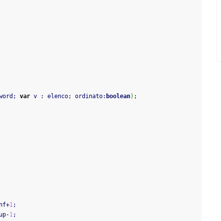
word
;
var
 v 
:
 elenco
;
 ordinato
:
boolean
)
;
nf
+
1
;
up
-
1
;