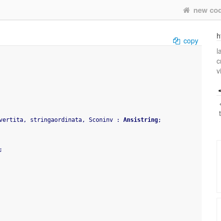
new co
h
copy
l
c
v
vertita
,
 stringaordinata
,
 Sconinv 
:
Ansistring
;
;