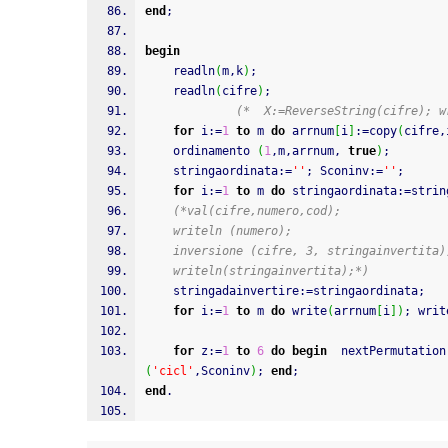
end
;
begin
readln
(
m
,
k
)
;
readln
(
cifre
)
;
(*  X:=ReverseString(cifre); w
for
 i
:
=
1
to
 m 
do
 arrnum
[
i
]
:
=
copy
(
cifre
,
    ordinamento 
(
1
,
m
,
arrnum
,
true
)
;
    stringaordinata
:
=
''
;
 Sconinv
:
=
''
;
for
 i
:
=
1
to
 m 
do
 stringaordinata
:
=
strin
(*val(cifre,numero,cod); 
    writeln (numero);
    inversione (cifre, 3, stringainvertita)
    writeln(stringainvertita);*)
    stringadainvertire
:
=
stringaordinata
;
for
 i
:
=
1
to
 m 
do
write
(
arrnum
[
i
]
)
;
writ
for
 z
:
=
1
to
6
do
begin
  nextPermutation
(
'cicl'
,
Sconinv
)
;
end
;
end
.