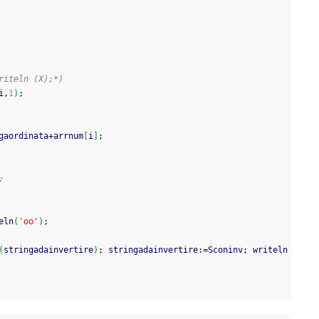
riteln (X);*)
i
,
1
)
;
gaordinata
+
arrnum
[
i
]
;
;
eln
(
'oo'
)
;
(
stringadainvertire
)
;
 stringadainvertire
:
=
Sconinv
;
writeln