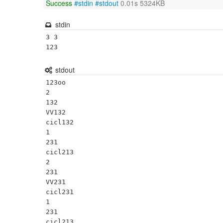
Success
#stdin
#stdout
0.01s 5324KB
stdin
3 3

123
stdout
123oo

2

132

VV132

cicl132

1

231

cicl213

2

231

VV231

cicl231

1

231

cicl213
