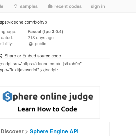
de
samples
recent codes
sign in
ttps://ideone.com/fxoh9b
anguage:
Pascal (fpc 3.0.4)
reated:
213 days ago
isibility:
public
Share or Embed source code
Discover >
Sphere Engine API