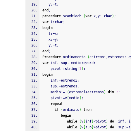
   y
:
=
t
;
end
;
procedure
 scambiach 
(
var
 x
,
y
:
char
)
;
var
 t
:
char
;
begin
   t
:
=
x
;
   x
:
=
y
;
   y
:
=
t
;
end
;
Procedure
 ordinamento 
(
estremoi
,
estremos
:
 q
var
 inf
,
 sup
,
 medio
:
qword
;
    pivot 
:
string
[
1
]
;
begin
    inf
:
=
estremoi
;
    sup
:
=
estremos
;
    medio
:
=
(
estremoi
+
estremos
)
div
2
;
    pivot
:
=
v
[
medio
]
;
repeat
if
(
ordinato
)
then
begin
while
(
v
[
inf
]
<pivot
)
do
  inf
:
=
i
while
(
v
[
sup
]
>pivot
)
do
  sup
:
=
s