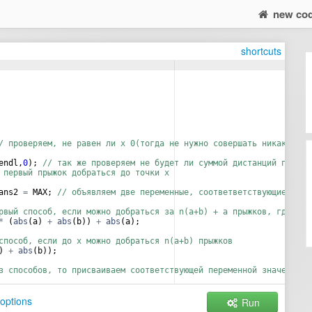
new co
shortcuts
/ проверяем, не равен ли x 0(тогда не нужно совершать никаких пр
endl
,
0
)
;
// так же проверяем не будет ли суммой дистанций прыжко
 первый прыжок добраться до точки x
ans2
=
MAX
;
// объявляем две переменные, соответветствующие двум
рвый способ, если можно добраться за n(a+b) + a прыжков, где n -
*
(
abs
(
a
)
+
abs
(
b
))
+
abs
(
a
)
;
способ, если до x можно добраться n(a+b) прыжков
)
+
abs
(
b
))
;
з способов, то присваиваем соответствующей переменной значение M
options
Run