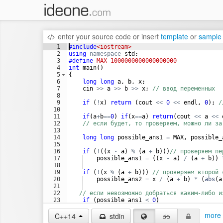
enter your source code
or
insert
template
or
sample
1
#include
<iostream>
2
using
namespace
std
;
3
#define
 MAX 1000000000000000000
4
int
main
(
)
5
{
6
long
long
a
,
b
,
x
;
7
cin
>>
a
>>
b
>>
x
;
// ввод переменных
8
9
if
(
!
x
)
return
(
cout
<<
0
<<
endl
,
0
)
;
/
10
11
if
(
a
+
b
==
0
)
if
(
x
==
a
)
return
(
cout
<<
a
<<
12
// если будет, то проверяем, можно ли за
13
14
long
long
possible_ans1
=
MAX
,
possible_
15
16
if
(
!
((
x
-
a
)
%
(
a
+
b
)))
// проверяем пе
17
possible_ans1
=
((
x
-
a
)
/
(
a
+
b
))
18
19
if
(
!
(
x
%
(
a
+
b
)))
// проверяем второй 
20
possible_ans2
=
x
/
(
a
+
b
)
*
(
abs
(
a
21
22
// если невозможно добраться каким-либо и
23
if
(
possible_ans1
<
0
)
24
possible_ans1
=
MAX
;
more 
C++14
stdin