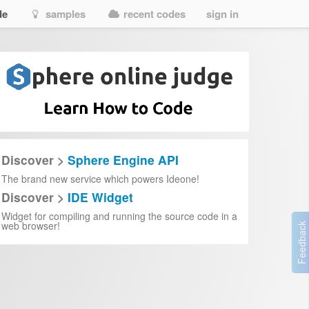
de
samples
recent codes
sign in
ыжков)
Discover >
Sphere Engine API
в 0,
The brand new service which powers Ideone!
 способам добраться до точки x
Discover >
IDE Widget
 количество совершенных прыжков
Widget for compiling and running the source code in a
web browser!
AX