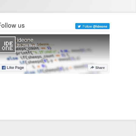
Follow us
Follow
@ideone