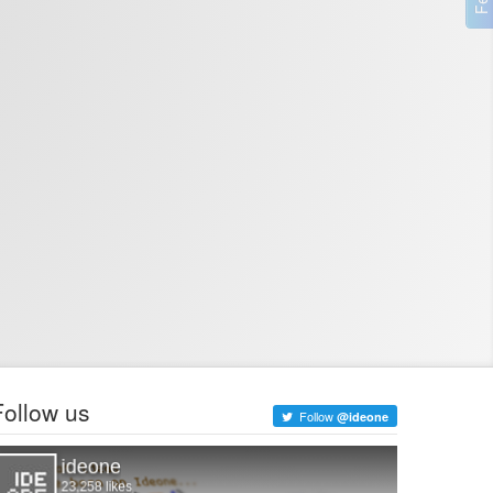
Follow us
Follow
@ideone