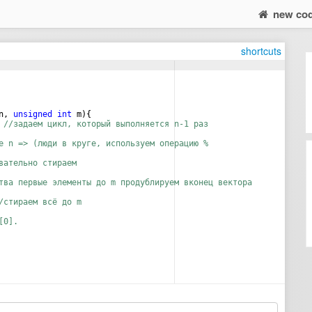
new co
shortcuts
n
,
unsigned
int
m
)
{
//задаем цикл, который выполняется n-1 раз
е n => (люди в круге, используем операцию %
вательно стираем 
тва первые элементы до m продублируем вконец вектора
/стираем всё до m
[0].