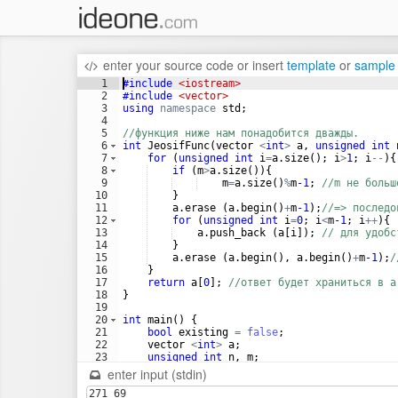
enter your source code
or
insert
template
or
sample
1
#include
 <iostream>
2
#include
 <vector>
3
using
namespace
std
;
4
5
//функция ниже нам понадобится дважды.
6
int
JeosifFunc
(
vector
<
int
>
a
,
unsigned
int
7
for
(
unsigned
int
i
=
a
.
size
(
)
;
i
>
1
;
i
--
)
{
8
if
(
m
>
a
.
size
(
))
{
9
m
=
a
.
size
(
)
%
m
-1
;
//m не больш
10
}
11
a
.
erase
(
a
.
begin
(
)
+
m
-1
)
;
//=> последо
12
for
(
unsigned
int
i
=
0
;
i
<
m
-1
;
i
++
)
{
13
a
.
push_back
(
a
[
i
])
;
// для удобс
14
}
15
a
.
erase
(
a
.
begin
(
)
,
a
.
begin
(
)
+
m
-1
)
;
/
16
}
17
return
a
[
0
]
;
//ответ будет храниться в a
18
}
19
20
int
main
(
)
{
21
bool
existing
=
false
;
22
vector
<
int
>
a
;
23
unsigned
int
n
,
m
;
24
cin
>>
n
>>
m
;
// 
enter input (stdin)