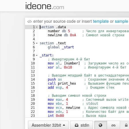
enter your source code
or
insert
template
or
sample
1
section
 .data
2
    number 
db
5
; Число для инвертирова
3
    newline 
db
0xA
; Символ новой строки
4
5
section
 .text
6
global
_start
7
8
_start:
9
; Инвертируем 4-й бит
10
mov
al
, [number]  
; Загружаем число из с
11
xor
al
, 
0x10
; Инвертируем 4-й бит 
12
13
; Выводим младший байт в шестнадцатеричн
14
push
ax
; Сохраняем значение A
15
call
 print_hex    
; Вызываем функцию печ
16
add
esp
, 
4
; Очищаем стек
17
18
; Выводим символ новой строки
19
mov
eax
, 
4
; Системный вызов write
20
mov
ebx
, 
1
; stdout
21
mov
ecx
, newline  
; Адрес символа новой 
22
mov
edx
, 
1
; Количество байт для в
23
int
0x80
; Вызов ядра
24
Assembler 32bit
stdin