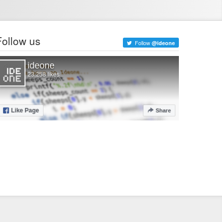
Follow us
Follow
@ideone