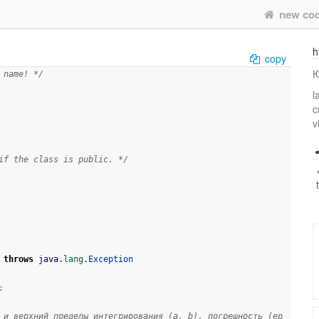
new co
h
copy
Ю
 name! */
l
c
v
if the class is public. */
throws
 java.
lang
.
Exception
;
 и верхний пределы интегрирования (a, b), погрешность (ep