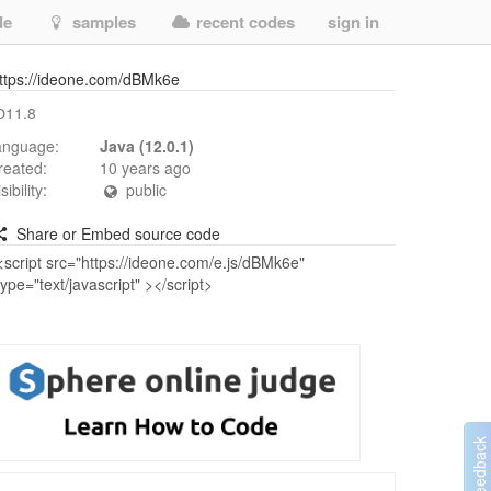
de
samples
recent codes
sign in
ttps://ideone.com/dBMk6e
11.8
anguage:
Java (12.0.1)
reated:
10 years ago
isibility:
public
Share or Embed source code