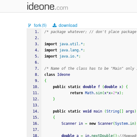
fork
download
(5)
/* package whatever; // don't place package
import
java.util.*
;
import
java.lang.*
;
import
java.io.*
;
/* Name of the class has to be "Main" only 
class
 Ideone
{
public
static
double
 f 
(
double
 x
)
{
return
Math
.
sin
(
x
*
x
+
2
*
x
)
;
}
public
static
void
 main 
(
String
[
]
 args
)
{
		Scanner in 
=
new
 Scanner
(
System
.
in
)
double
 a 
=
 in.
nextDouble
(
)
;
//Нижний