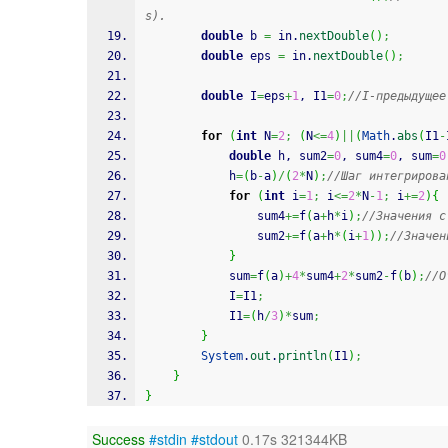
s).
double
 b 
=
 in.
nextDouble
(
)
;
double
 eps 
=
 in.
nextDouble
(
)
;
double
 I
=
eps
+
1
, I1
=
0
;
//I-предыдущее
for
(
int
 N
=
2
;
(
N
<=
4
)
||
(
Math
.
abs
(
I1
-
double
 h, sum2
=
0
, sum4
=
0
, sum
=
0
			h
=
(
b
-
a
)
/
(
2
*
N
)
;
//Шаг интегрирова
for
(
int
 i
=
1
;
 i
<=
2
*
N
-
1
;
 i
+=
2
)
{
				sum4
+=
f
(
a
+
h
*
i
)
;
//Значения с
				sum2
+=
f
(
a
+
h
*
(
i
+
1
)
)
;
//Значен
}
			sum
=
f
(
a
)
+
4
*
sum4
+
2
*
sum2
-
f
(
b
)
;
//О
			I
=
I1
;
			I1
=
(
h
/
3
)
*
sum
;
}
System
.
out
.
println
(
I1
)
;
}
}
Success
#stdin
#stdout
0.17s 321344KB