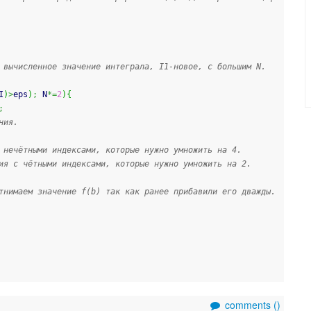
 вычисленное значение интеграла, I1-новое, с большим N.
I
)
>
eps
)
;
 N
*=
2
)
{
;
ния.
 нечётными индексами, которые нужно умножить на 4.
ия с чётными индексами, которые нужно умножить на 2.
тнимаем значение f(b) так как ранее прибавили его дважды. 
comments (
)