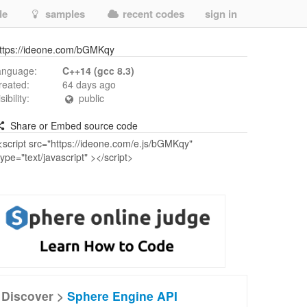
de
samples
recent codes
sign in
ttps://ideone.com/bGMKqy
anguage:
C++14 (gcc 8.3)
reated:
64 days ago
isibility:
public
Share or Embed source code
Discover >
Sphere Engine API