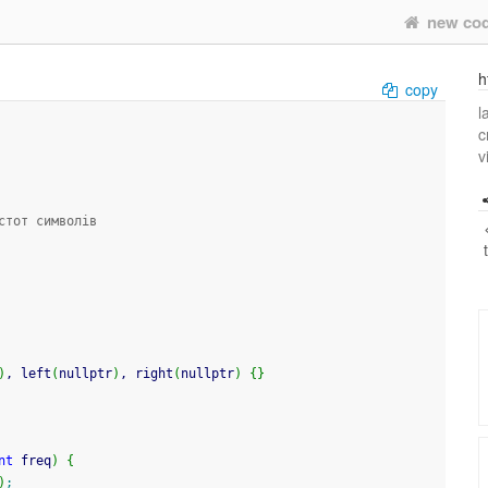
new co
h
copy
l
c
v
стот символів
)
, left
(
nullptr
)
, right
(
nullptr
)
{
}
nt
 freq
)
{
)
;