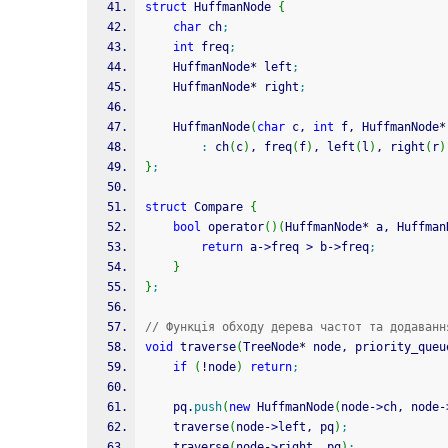
struct
 HuffmanNode 
{
char
 ch
;
int
 freq
;
    HuffmanNode
*
 left
;
    HuffmanNode
*
 right
;
    HuffmanNode
(
char
 c, 
int
 f, HuffmanNode
*
:
 ch
(
c
)
, freq
(
f
)
, left
(
l
)
, right
(
r
)
}
;
struct
 Compare 
{
bool
 operator
(
)
(
HuffmanNode
*
 a, Huffman
return
 a
-
>
freq 
>
 b
-
>
freq
;
}
}
;
// Функція обходу дерева частот та додаванн
void
 traverse
(
TreeNode
*
 node, priority_queu
if
(
!
node
)
return
;
    pq.
push
(
new
 HuffmanNode
(
node
-
>
ch, node
-
    traverse
(
node
-
>
left, pq
)
;
    traverse
(
node
-
>
right, pq
)
;