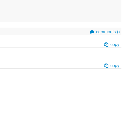
comments (
)
copy
copy