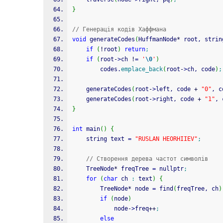
}
// Генерація кодів Хаффмана
void
 generateCodes
(
HuffmanNode
*
 root, strin
if
(
!
root
)
return
;
if
(
root
-
>
ch 
!
=
'
\0
'
)
        codes.
emplace_back
(
root
-
>
ch, code
)
;
    generateCodes
(
root
-
>
left, code 
+
"0"
, c
    generateCodes
(
root
-
>
right, code 
+
"1"
, 
}
int
 main
(
)
{
    string text 
=
"RUSLAN HEORHIIEV"
;
// Створення дерева частот символів
    TreeNode
*
 freqTree 
=
 nullptr
;
for
(
char
 ch 
:
 text
)
{
        TreeNode
*
 node 
=
 find
(
freqTree, ch
)
if
(
node
)
            node
-
>
freq
++
;
else