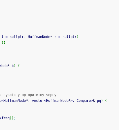
 l 
=
 nullptr, HuffmanNode
*
 r 
=
 nullptr
)
{
}
Node
*
 b
)
{
я вузлів у пріоритетну чергу
e
<
HuffmanNode
*
, vector
<
HuffmanNode
*
>
, Compare
>
&
 pq
)
{
>
freq
)
)
;