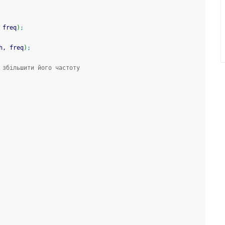
 freq
)
;
h, freq
)
;
 збільшити його частоту