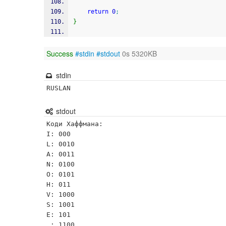
return
0
;
}
Success
#stdin
#stdout
0s 5320KB
stdin
RUSLAN
stdout
Коди Хаффмана:

I: 000

L: 0010

A: 0011

N: 0100

O: 0101

H: 011

V: 1000

S: 1001

E: 101

 : 1100
