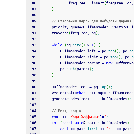
            freqTree 
=
 insert
(
freqTree, ch,
}
// Створення черги для побудови дерева 
    priority_queue
<
HuffmanNode
*
, vector
<
Huf
    traverse
(
freqTree, pq
)
;
while
(
pq.
size
(
)
>
1
)
{
        HuffmanNode
*
 left 
=
 pq.
top
(
)
;
 pq.
po
        HuffmanNode
*
 right 
=
 pq.
top
(
)
;
 pq.
p
        HuffmanNode
*
 parent 
=
new
 HuffmanNo
        pq.
push
(
parent
)
;
}
    HuffmanNode
*
 root 
=
 pq.
top
(
)
;
    vector
<
pair
<
char
, string
>>
 huffmanCodes
    generateCodes
(
root, 
""
, huffmanCodes
)
;
// Вивід кодів
cout
<<
"Коди Хаффмана:
\n
"
;
for
(
const
auto
&
 pair 
:
 huffmanCodes
)
cout
<<
 pair.
first
<<
": "
<<
 pair.