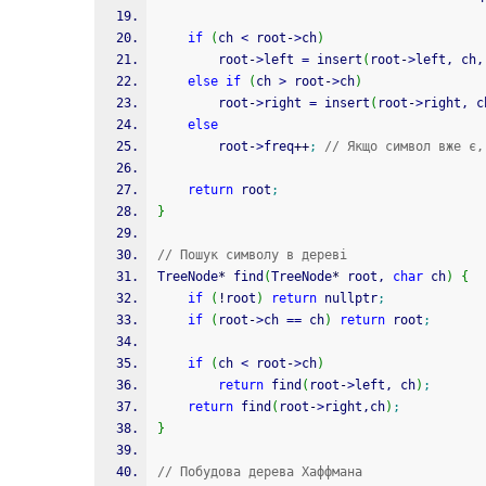
if
(
ch 
<
 root
-
>
ch
)
        root
-
>
left 
=
 insert
(
root
-
>
left, ch,
else
if
(
ch 
>
 root
-
>
ch
)
        root
-
>
right 
=
 insert
(
root
-
>
right, c
else
        root
-
>
freq
++
;
// Якщо символ вже є,
return
 root
;
}
// Пошук символу в дереві
TreeNode
*
 find
(
TreeNode
*
 root, 
char
 ch
)
{
if
(
!
root
)
return
 nullptr
;
if
(
root
-
>
ch 
==
 ch
)
return
 root
;
if
(
ch 
<
 root
-
>
ch
)
return
 find
(
root
-
>
left, ch
)
;
return
 find
(
root
-
>
right,ch
)
;
}
// Побудова дерева Хаффмана