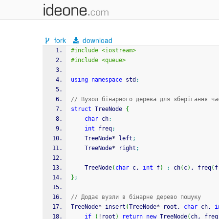
fork
download
#include <iostream>
#include <queue>
using
namespace
 std
;
// Вузол бінарного дерева для зберігання ча
struct
 TreeNode 
{
char
 ch
;
int
 freq
;
    TreeNode
*
 left
;
    TreeNode
*
 right
;
    TreeNode
(
char
 c, 
int
 f
)
:
 ch
(
c
)
, freq
(
f
}
;
// Додає вузли в бінарне дерево пошуку
TreeNode
*
 insert
(
TreeNode
*
 root, 
char
 ch, 
i
if
(
!
root
)
return
new
 TreeNode
(
ch, freq