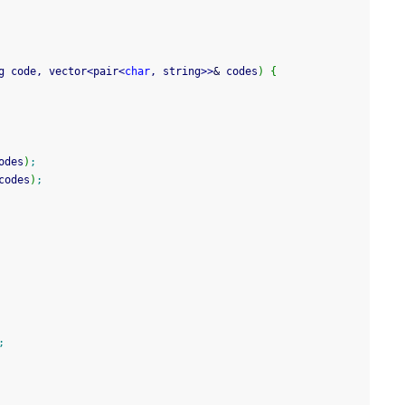
g code, vector
<
pair
<
char
, string
>>
&
 codes
)
{
odes
)
;
codes
)
;
;