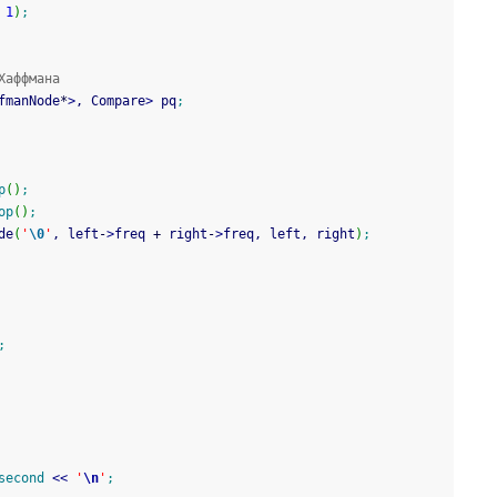
 
1
)
;
Хаффмана
fmanNode
*
>
, Compare
>
 pq
;
p
(
)
;
op
(
)
;
de
(
'
\0
'
, left
-
>
freq 
+
 right
-
>
freq, left, right
)
;
;
second
<<
'
\n
'
;