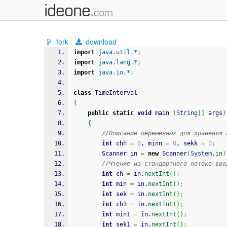
fork
download
import
java.util.*
;
import
java.lang.*
;
import
java.io.*
;
class
 TimeInterval
{
public
static
void
 main 
(
String
[
]
 args
)
{
//Описание переменных для хранения 
int
 chh 
=
0
, minn 
=
0
, sekk 
=
0
;
		Scanner in 
=
new
 Scanner
(
System
.
in
)
//Чтение из стандартного потока вво
int
 ch 
=
 in.
nextInt
(
)
;
int
 min 
=
 in.
nextInt
(
)
;
int
 sek 
=
 in.
nextInt
(
)
;
int
 ch1 
=
 in.
nextInt
(
)
;
int
 min1 
=
 in.
nextInt
(
)
;
int
 sek1 
=
 in.
nextInt
(
)
;