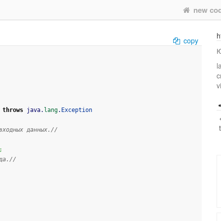
new co
h
copy
Ю
l
c
v
throws
 java.
lang
.
Exception
входных данных.//
;
да.//