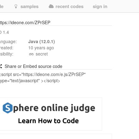
de
samples
recent codes
sign in
ttps://ideone.com/ZPrSEP
 1.4
anguage:
Java (12.0.1)
reated:
10 years ago
isibility:
secret
Share or Embed source code