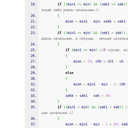
if
(
(
min1 
>=
 min
)
&&
(
sek1 
>=
 sek
)
)
ольше либо равны начальным.//
{
			minn 
=
 min1 
-
 min
;
 sekk 
=
 sek1 
}
if
(
(
min1 
>=
 min
)
&&
(
sek1 
<
 sek
)
)
равны начальным, а секунды - меньше начальн
{
if
(
min1 
==
 min
)
//В случае, ес
{
				minn 
=
59
;
 chh 
=
 ch1 
-
 ch 
-
}
else
{
				minn 
=
 min1 
-
 min 
-
1
;
 chh 
}
			sekk 
=
 sek1 
-
 sek 
+
60
;
}
if
(
(
min1 
<
 min
)
&&
(
sek1 
<
 sek
)
)
/
ьше начальных.//
{
			minn 
=
 min1 
-
 min 
-
1
+
60
;
 sek