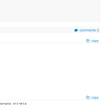
comments (
)
copy
copy
начала отсчета