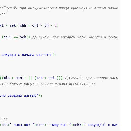
//Случай, при котором минуты конца промежутка меньше начал
.//
k1 
-
 sek
;
 chh 
=
 ch1 
-
 ch 
-
1
;
(
sek1 
==
 sek
)
)
//Случай, при котором часы, минуты и секун
 секунды с начала отсчета"
)
;
(
(
min 
>
 min1
)
||
(
sek 
>
 sek1
)
)
)
//Случай, при котором часы 
утка больше минут и секунд начала промежутка.//
ьно введены данные"
)
;
а.//
+
chh
+
" часа(ов) "
+
minn
+
" минут(ы) "
+
sekk
+
" секунд(ы) с нач