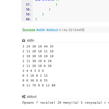
}
}
}
}
Success
#stdin
#stdout
0.14s 321344KB
stdin
3 24 30 10 44 35

2 11 20 10 21 10

2 10 30 10 10 10

2 11 30 10 6 20

2 11 20 10 6 30

3 4 4 3 4 4

0 3 10 0 2 15

0 0 30 0 0 55

0 11 70 0 0 12 88
stdout
Прошло 7 часа(ов) 20 минут(ы) 5 секунд(ы) с 