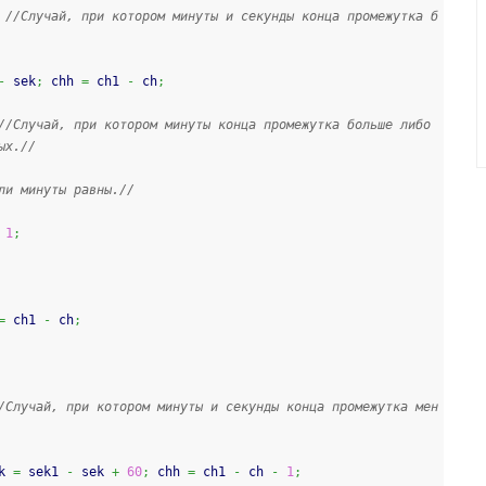
//Случай, при котором минуты и секунды конца промежутка б
-
 sek
;
 chh 
=
 ch1 
-
 ch
;
//Случай, при котором минуты конца промежутка больше либо 
ых.//
ли минуты равны.//
1
;
=
 ch1 
-
 ch
;
/Случай, при котором минуты и секунды конца промежутка мен
k 
=
 sek1 
-
 sek 
+
60
;
 chh 
=
 ch1 
-
 ch 
-
1
;