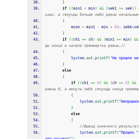
}
if
(
(
min1 
<
 min
)
&&
(
sek1 
>=
 sek
)
)
ьных, а секунды больше либо равны начальным
{
			minn 
=
 min1 
-
 min 
+
60
;
 sekk
=
se
}
if
(
(
ch1 
==
 ch
)
&&
(
min1 
==
 min
)
&&
ды конца и начала промежутка равны.//
{
System
.
out
.
printf
(
"Не прошло ни
}
else
{
if
(
(
ch1 
==
0
)
&&
(
ch 
==
0
)
&&
равны 0, а минуты либо секунды конца промеж
{
System
.
out
.
printf
(
"Неправил
}
else
{
//Вывод конечного результат
System
.
out
.
printf
(
"Прошло "
ала отсчета"
)
;