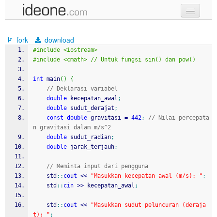
new code
fork
download
samples
#include <iostream>
#include <cmath> // Untuk fungsi sin() dan pow()
recent codes
int
 main
(
)
{
sign in
// Deklarasi variabel
double
 kecepatan_awal
;
double
 sudut_derajat
;
const
double
 gravitasi 
=
442
;
// Nilai percepata
n gravitasi dalam m/s^2
double
 sudut_radian
;
double
 jarak_terjauh
;
// Meminta input dari pengguna
    std
::
cout
<<
"Masukkan kecepatan awal (m/s): "
;
    std
::
cin
>>
 kecepatan_awal
;
    std
::
cout
<<
"Masukkan sudut peluncuran (deraja
t): "
;