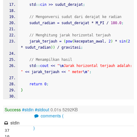
    std
::
cin
>>
 sudut_derajat
;
// Mengonversi sudut dari derajat ke radian
    sudut_radian 
=
 sudut_derajat 
*
 M_PI 
/
180.0
;
// Menghitung jarak horizontal terjauh
    jarak_terjauh 
=
(
pow
(
kecepatan_awal, 
2
)
*
sin
(
2
*
 sudut_radian
)
)
/
 gravitasi
;
// Menampilkan hasil
    std
::
cout
<<
"
\n
Jarak horizontal terjauh adalah: 
"
<<
 jarak_terjauh 
<<
" meter
\n
"
;
return
0
;
}
Success
#stdin
#stdout
0.01s 5292KB
comments (
stdin
)
37

10