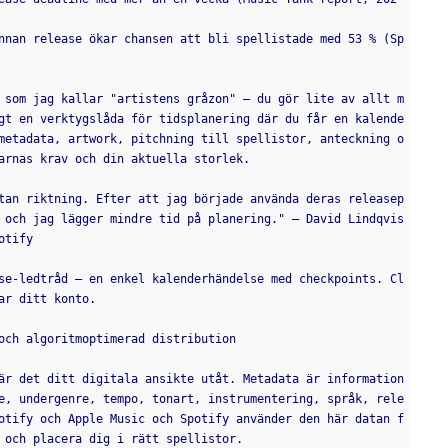
nnan release ökar chansen att bli spellistade med 53 % (Sp
 som jag kallar "artistens gråzon" – du gör lite av allt m
gt en verktygslåda för tidsplanering där du får en kalende
metadata, artwork, pitchning till spellistor, anteckning o
arnas krav och din aktuella storlek.
tan riktning. Efter att jag började använda deras releasep
 och jag lägger mindre tid på planering." — David Lindqvis
otify
se-ledtråd – en enkel kalenderhändelse med checkpoints. Cl
ar ditt konto.
och algoritmoptimerad distribution
är det ditt digitala ansikte utåt. Metadata är information
e, undergenre, tempo, tonart, instrumentering, språk, rele
otify och Apple Music och Spotify använder den här datan f
 och placera dig i rätt spellistor.