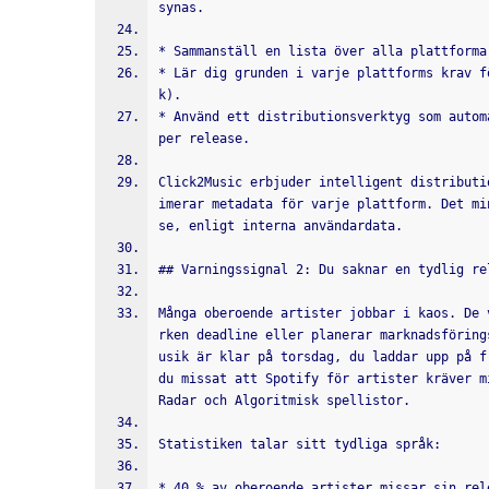
synas.
* Sammanställ en lista över alla plattforma
* Lär dig grunden i varje plattforms krav f
k).
* Använd ett distributionsverktyg som autom
per release.
Click2Music erbjuder intelligent distributi
imerar metadata för varje plattform. Det mi
se, enligt interna användardata.
## Varningssignal 2: Du saknar en tydlig re
Många oberoende artister jobbar i kaos. De 
rken deadline eller planerar marknadsföring
usik är klar på torsdag, du laddar upp på f
du missat att Spotify för artister kräver m
Radar och Algoritmisk spellistor.
Statistiken talar sitt tydliga språk:
* 40 % av oberoende artister missar sin rel