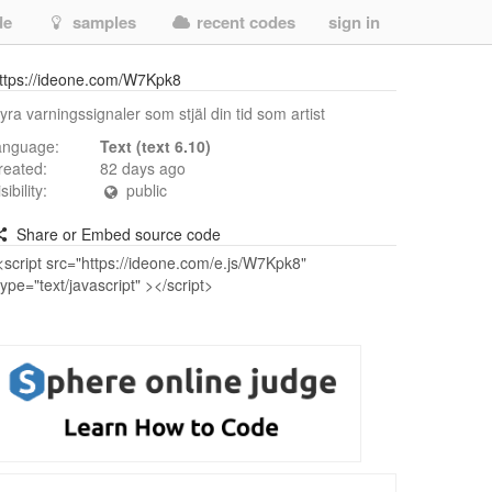
de
samples
recent codes
sign in
ttps://ideone.com/W7Kpk8
yra varningssignaler som stjäl din tid som artist
anguage:
Text (text 6.10)
reated:
82 days ago
isibility:
public
Share or Embed source code