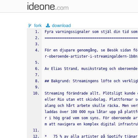
fork
download
Fyra varningssignaler som stjäl din tid som
===========================================
För en djupare genomgång, se Besök sidan fö
r-oberoende-artister-i-streamingaldern-1b8n
Av Elias Strand, musikstrateg och oberoende
## Bakgrund: Streamingens löfte och verklig
Streaming förändrade allt. Plötsligt kunde 
eller Rio utan ett skivbolag. Plattformar s
alang och hårt arbete skulle räcka. Men ver
laddas över 100 000 nya låtar upp på plattf
r i hög grad vem som syns. För oberoende ar
m att navigera en komplex digital infrastru
*   75 % av alla artister på Spotify tjänar