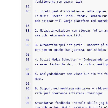
funktionerna som sparar tid:
1. Intelligent distribution – Ladda upp en 
le Music, Deezer, Tidal, Yandex, Amazon Mus
och skickar till varje plattform med korrek
2. Metadata-validator som stoppar fel innan
ska och rekommenderade fält.
3. Automatisk spellist-pitch – baserat på d
ext som du snabbt kan justera. Den skickas 
4. Social Media Scheduler – fördesignade te
release. Länkar bilder, citat och videoklip
5. Analysdashboard som visar hur din tid fö
mest.
6. Support med verkliga människor – rådgivn
rstå just oberoende artisters utmaningar.
Användarnas feedback: "Normalt skulle jag b
ing och analys. Med Click2Music har allt på