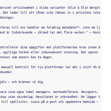
skriver artistnamnet i olika varianter (Elin & Elin Bergst
. Det leder till att låten inte räknas in i artistens tota
ökningar.
rteras till oss handlar om felaktig metadata**, inte om lj
and är tidskrävande – ibland tar det flera veckor." — Karo
ontrollerar dina uppgifter mot plattformarnas krav innan d
, ogiltiga tecken eller inkonsekvent stavning. Det sparar 
rocess som annars kan ta dagar.
 manuell kontroll för tio plattformar tar det i snitt 45 m
ekunder.
jälv – och bränner ut dig
vara sina egna label managers, marknadsförare, designers, 
ckas utan skivbolag. Resultatet är utbrändhet. De lägger t
 till spellistor, svara på e-post och uppdatera hemsida – 