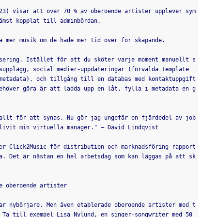
23) visar att över 70 % av oberoende artister upplever sym
ämst kopplat till adminbördan.
a mer musik om de hade mer tid över för skapande.
sering. Istället för att du sköter varje moment manuellt s
supplägg, social medier-uppdateringar (förvalda template
metadata), och tillgång till en databas med kontaktuppgift
ehöver göra är att ladda upp en låt, fylla i metadata en g
allt för att synas. Nu gör jag ungefär en fjärdedel av job
livit min virtuella manager." — David Lindqvist
er Click2Music för distribution och marknadsföring rapport
a. Det är nästan en hel arbetsdag som kan läggas på att sk
e oberoende artister
ar nybörjare. Men även etablerade oberoende artister med t
 Ta till exempel Lisa Nylund, en singer-songwriter med 50 