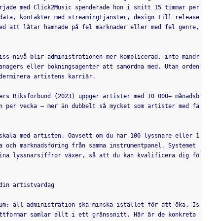
rjade med Click2Music spenderade hon i snitt 15 timmar per 
data, kontakter med streamingtjänster, design till release
ed att låtar hamnade på fel marknader eller med fel genre, 
iss nivå blir administrationen mer komplicerad, inte mindr
anagers eller bokningsagenter att samordna med. Utan orden
derminera artistens karriär.
ers Riksförbund (2023) uppger artister med 10 000+ månadsb
n per vecka – mer än dubbelt så mycket som artister med fä
skala med artisten. Oavsett om du har 100 lyssnare eller 1
a och marknadsföring från samma instrumentpanel. Systemet 
ina lyssnarsiffror växer, så att du kan kvalificera dig fö
din artistvardag
um: all administration ska minska istället för att öka. Is
ttformar samlar allt i ett gränssnitt. Här är de konkreta 