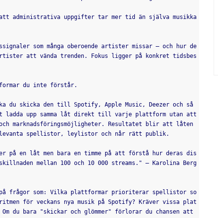
att administrativa uppgifter tar mer tid än själva musikka
ssignaler som många oberoende artister missar – och hur de
rtister att vända trenden. Fokus ligger på konkret tidsbes
formar du inte förstår.
ka du skicka den till Spotify, Apple Music, Deezer och så 
t ladda upp samma låt direkt till varje plattform utan att 
och marknadsföringsmöjligheter. Resultatet blir att låten 
levanta spellistor, leylistor och når rätt publik.
er på en låt men bara en timme på att förstå hur deras dis
skillnaden mellan 100 och 10 000 streams." — Karolina Berg
på frågor som: Vilka plattformar prioriterar spellistor so
ritmen för veckans nya musik på Spotify? Kräver vissa plat
 Om du bara "skickar och glömmer" förlorar du chansen att 