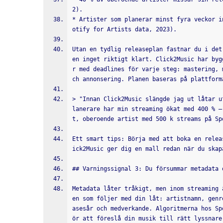
2).
* Artister som planerar minst fyra veckor i
otify for Artists data, 2023).
Utan en tydlig releaseplan fastnar du i det
en inget riktigt klart. Click2Music har byg
r med deadlines för varje steg: mastering, 
ch annonsering. Planen baseras på plattform
> "Innan Click2Music slängde jag ut låtar u
lanerare har min streaming ökat med 400 % –
t, oberoende artist med 500 k streams på Sp
Ett smart tips: Börja med att boka en relea
ick2Music ger dig en mall redan när du skap
## Varningssignal 3: Du försummar metadata 
Metadata låter tråkigt, men inom streaming 
en som följer med din låt: artistnamn, genr
asesår och medverkande. Algoritmerna hos Sp
ör att föreslå din musik till rätt lyssnare