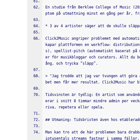
En studie från Berklee College of Music (20
ptom på utmattning minst en gång per år, fr
* 3 av 4 artister säger att de skulle släpp
Click2Music angriper problemet med automati
kapar plattformen en workflow: distribution
s), spellist-pitch (automatiskt baserat på 
er för musikbloggar och curators. Allt du b
ång, och trycka ”släpp”.
> "Jag trodde att jag var tvungen att göra 
bet men får mer resultat. Click2Music har b
Tidsvinsten är tydlig: En artist som använd
erar i snitt 8 timmar mindre admin per veck
riva, repetera eller spela.
## Utmaning: Tidsbristen även hos etablerad
Man kan tro att de här problemen bara drabb
iotusentals streams fastnar i samma fällor.