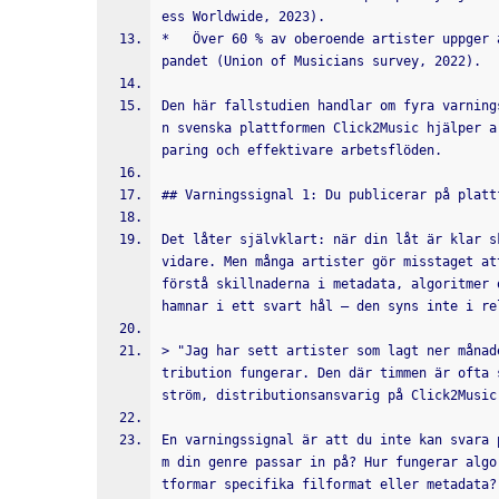
ess Worldwide, 2023).
*   Över 60 % av oberoende artister uppger 
pandet (Union of Musicians survey, 2022).
Den här fallstudien handlar om fyra varning
n svenska plattformen Click2Music hjälper a
paring och effektivare arbetsflöden.
## Varningssignal 1: Du publicerar på platt
Det låter självklart: när din låt är klar s
vidare. Men många artister gör misstaget at
förstå skillnaderna i metadata, algoritmer 
hamnar i ett svart hål – den syns inte i re
> "Jag har sett artister som lagt ner månad
tribution fungerar. Den där timmen är ofta 
ström, distributionsansvarig på Click2Music
En varningssignal är att du inte kan svara 
m din genre passar in på? Hur fungerar algo
tformar specifika filformat eller metadata?