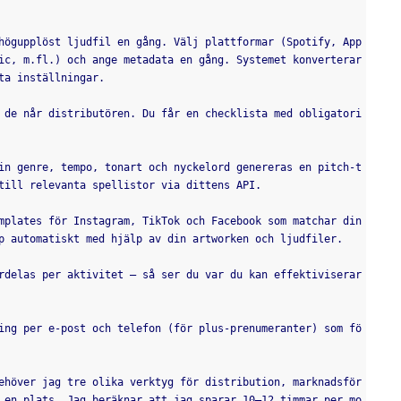
högupplöst ljudfil en gång. Välj plattformar (Spotify, App
ic, m.fl.) och ange metadata en gång. Systemet konverterar 
ta inställningar.
 de når distributören. Du får en checklista med obligatori
in genre, tempo, tonart och nyckelord genereras en pitch-t
till relevanta spellistor via dittens API.
mplates för Instagram, TikTok och Facebook som matchar din 
p automatiskt med hjälp av din artworken och ljudfiler.
rdelas per aktivitet – så ser du var du kan effektiviserar 
ing per e-post och telefon (för plus-prenumeranter) som fö
ehöver jag tre olika verktyg för distribution, marknadsför
 en plats. Jag beräknar att jag sparar 10–12 timmar per mo