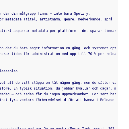
r där din målgrupp finns – inte bara Spotify.
ör metadata (titel, artistnamn, genre, medverkande, språ
atiskt anpassar metadata per plattform – det sparar timmar 
on där du bara anger information en gång, och systemet opt
nskar tiden för administration med upp till 70 % per relea
leaseplan
vet att de vill släppa en låt någon gång, men de sätter va
sföre. En typisk situation: du jobbar kvällar och dagar, m
redag – och sedan får du ingen uppmärksamhet. För sent har 
inst fyra veckors förberedelsetid för att hamna i Release 
ease deadline med mer än en vecka (Music Tank report, 202