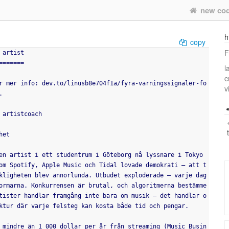
new co
h
copy
F
 artist
=======
l
c
r mer info: dev.to/linusb8e704f1a/fyra-varningssignaler-fo
v
.
 artistcoach
het
en artist i ett studentrum i Göteborg nå lyssnare i Tokyo 
om Spotify, Apple Music och Tidal lovade demokrati – att t
kligheten blev annorlunda. Utbudet exploderade – varje dag 
ormarna. Konkurrensen är brutal, och algoritmerna bestämme
tister handlar framgång inte bara om musik – det handlar o
ktur där varje felsteg kan kosta både tid och pengar.
 mindre än 1 000 dollar per år från streaming (Music Busin