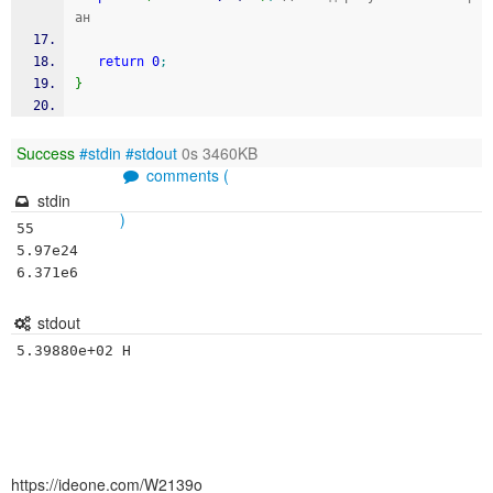
ан
return
0
;
}
Success
#stdin
#stdout
0s 3460KB
comments (
stdin
)
55

5.97e24

6.371e6
stdout
https://ideone.com/W2139o