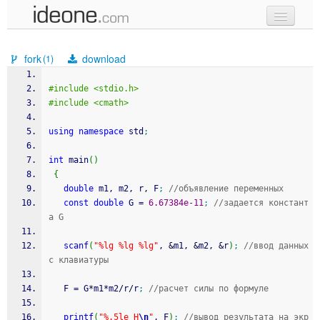
new code
fork
download
(1)
samples
#include <stdio.h>
recent codes
#include <cmath>
sign in
using
namespace
 std
;
int
 main
(
)
{
double
 m1, m2, r, F
;
//объявление переменных
const
double
 G 
=
6.67384e-11
;
//задается констант
а G
scanf
(
"%lg %lg %lg"
, 
&
m1, 
&
m2, 
&
r
)
;
//ввод данных 
с клавиатуры
   F 
=
 G
*
m1
*
m2
/
r
/
r
;
//расчет силы по формуле
printf
(
"%.5le H
\n
"
, F
)
;
//вывод результата на экр