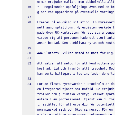
ormar erbjuder mallar, men dubbelkolla allt
*   Regelbunden uppföljning: Även med en br
g och var uppmärksam på eventuella varnings
Exempel på en dålig situation: En hyresvärd
nell annonsplattform. Hyresgästen verkade t
pade över UC-kontrollen för att spara penga
visade sig att personen hade ett stort anta
annan bostad. Den uteblivna hyran och kostn
### Slutsats: Vilken Metod är Bäst för Dig?
Att välja rätt metod för att kontrollera po
kostnad, tid och framför allt trygghet. Med
kan verka billigare i teorin, leder de ofta
För de flesta hyresvärdar i Stockholm är de
en integrerad tjänst som Bofrid. De erbjude
troller och juridiska verktyg, vilket spara
estera i en professionell tjänst kan du fok
t, istället för att oroa dig för potentiell
nom minskad risk och ökad sinnesro. För en 
n säkrare uthyrningsprocess, rekommenderar 