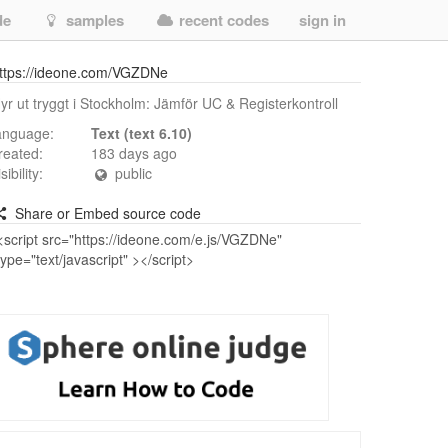
de
samples
recent codes
sign in
ttps://ideone.com/VGZDNe
yr ut tryggt i Stockholm: Jämför UC & Registerkontroll
anguage:
Text (text 6.10)
reated:
183 days ago
isibility:
public
Share or Embed source code