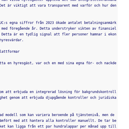
Det är viktigt att vara transparent med varför och hur den
UC:s egna siffror från 2023 ökade antalet betalningsanmärk
 med föregående år. Detta understryker vikten av finansiel
 Detta är en tydlig signal att fler personer hamnar i ekon
hyresvärdar.
lattformar
tta en hyresgäst, var och en med sina egna för- och nackde
om att erbjuda en integrerad lösning för bakgrundskontroll
ghet genom att erbjuda djupgående kontroller och juridiska 
ad modell som kan variera beroende på tjänstenivå, men de 
ämfört med att hantera alla kontroller manuellt. De tar be
ket kan ligga från ett par hundralappar per månad upp till 