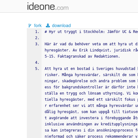
fork
download
# Hyr ut tryggt i Stockholm: Jämför UC & Re
Här är vad du behöver veta om att hyra ut d
hyresgäster. Av Erik Lindqvist, juridisk rå
5-15. Faktagranskad av Redaktionen.
Att hyra ut en bostad i Sveriges huvudstad 
risker. Många hyresvärdar, särskilt de som 
ningar, skadegörelse och andra problem som 
ess för bakgrundskontroller är därför inte 
ställa en trygg och lönsam uthyrning. Vi ko
tiella hyresgäster, med ett särskilt fokus 
r erfarenhet ser vi att många hyresvärdar u
dålig hyresgäst, som kan uppgå till tiotuse
t avgörande att investera i förebyggande åt
inklusive användningen av kreditupplysninga
sa kan integreras i din ansökningsprocess f
njeformad och säker process rekommenderar v