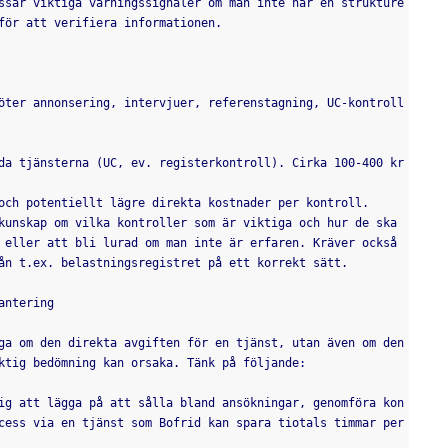
ssar viktiga varningssignaler om man inte har en strukture
för att verifiera informationen.
öter annonsering, intervjuer, referenstagning, UC-kontroll
da tjänsterna (UC, ev. registerkontroll). Cirka 100-400 kr 
och potentiellt lägre direkta kostnader per kontroll.
kunskap om vilka kontroller som är viktiga och hur de ska 
 eller att bli lurad om man inte är erfaren. Kräver också 
ån t.ex. belastningsregistret på ett korrekt sätt.
antering
ga om den direkta avgiften för en tjänst, utan även om den 
ktig bedömning kan orsaka. Tänk på följande:
ig att lägga på att sålla bland ansökningar, genomföra kon
cess via en tjänst som Bofrid kan spara tiotals timmar per 