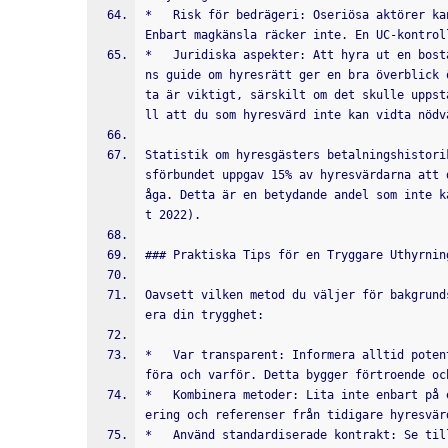
*   Risk för bedrägeri: Oseriösa aktörer ka
Enbart magkänsla räcker inte. En UC-kontrol
*   Juridiska aspekter: Att hyra ut en bost
ns guide om hyresrätt ger en bra överblick 
ta är viktigt, särskilt om det skulle uppst
ll att du som hyresvärd inte kan vidta nödv
Statistik om hyresgästers betalningshistori
sförbundet uppgav 15% av hyresvärdarna att 
åga. Detta är en betydande andel som inte k
t 2022).
### Praktiska Tips för en Tryggare Uthyrnin
Oavsett vilken metod du väljer för bakgrund
era din trygghet:
*   Var transparent: Informera alltid poten
föra och varför. Detta bygger förtroende oc
*   Kombinera metoder: Lita inte enbart på 
ering och referenser från tidigare hyresvär
*   Använd standardiserade kontrakt: Se til