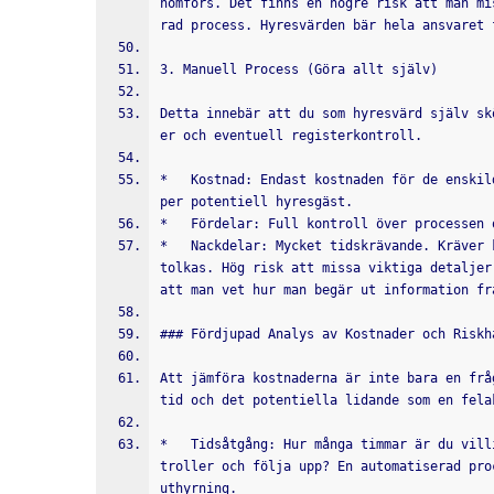
nomförs. Det finns en högre risk att man mi
rad process. Hyresvärden bär hela ansvaret 
3. Manuell Process (Göra allt själv)
Detta innebär att du som hyresvärd själv sk
er och eventuell registerkontroll.
*   Kostnad: Endast kostnaden för de enskil
per potentiell hyresgäst.
*   Fördelar: Full kontroll över processen 
*   Nackdelar: Mycket tidskrävande. Kräver 
tolkas. Hög risk att missa viktiga detaljer
att man vet hur man begär ut information fr
### Fördjupad Analys av Kostnader och Riskh
Att jämföra kostnaderna är inte bara en frå
tid och det potentiella lidande som en fela
*   Tidsåtgång: Hur många timmar är du vill
troller och följa upp? En automatiserad pro
uthyrning.