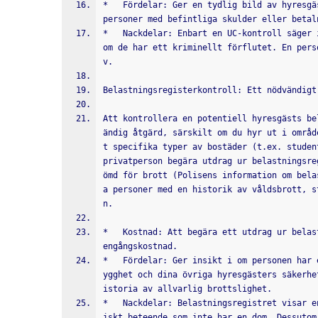
*   Fördelar: Ger en tydlig bild av hyresgä
personer med befintliga skulder eller betal
*   Nackdelar: Enbart en UC-kontroll säger 
om de har ett kriminellt förflutet. En pers
v.
Belastningsregisterkontroll: Ett nödvändigt
Att kontrollera en potentiell hyresgästs be
ändig åtgärd, särskilt om du hyr ut i områd
t specifika typer av bostäder (t.ex. studen
privatperson begära utdrag ur belastningsre
ömd för brott (Polisens information om bela
a personer med en historik av våldsbrott, s
n.
*   Kostnad: Att begära ett utdrag ur belas
engångskostnad.
*   Fördelar: Ger insikt i om personen har 
ygghet och dina övriga hyresgästers säkerhe
istoria av allvarlig brottslighet.
*   Nackdelar: Belastningsregistret visar e
iskt beteende som inte har en dom. Dessutom