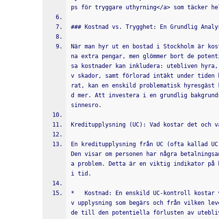
ps för tryggare uthyrning</a> som täcker he
### Kostnad vs. Trygghet: En Grundlig Analy
När man hyr ut en bostad i Stockholm är kos
na extra pengar, men glömmer bort de potent
sa kostnader kan inkludera: utebliven hyra,
v skador, samt förlorad intäkt under tiden 
rat, kan en enskild problematisk hyresgäst 
d mer. Att investera i en grundlig bakgrund
sinnesro.
Kreditupplysning (UC): Vad kostar det och v
En kreditupplysning från UC (ofta kallad UC
Den visar om personen har några betalningsa
a problem. Detta är en viktig indikator på 
i tid.
*   Kostnad: En enskild UC-kontroll kostar 
v upplysning som begärs och från vilken lev
de till den potentiella förlusten av utebli