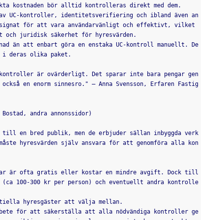
kta kostnaden bör alltid kontrolleras direkt med dem.
av UC-kontroller, identitetsverifiering och ibland även an
signat för att vara användarvänligt och effektivt, vilket 
t och juridisk säkerhet för hyresvärden.
nad än att enbart göra en enstaka UC-kontroll manuellt. De
 i deras olika paket.
kontroller är ovärderligt. Det sparar inte bara pengar gen
 också en enorm sinnesro." — Anna Svensson, Erfaren Fastig
 Bostad, andra annonssidor)
 till en bred publik, men de erbjuder sällan inbyggda verk
måste hyresvärden själv ansvara för att genomföra alla kon
ar är ofta gratis eller kostar en mindre avgift. Dock till
 (ca 100-300 kr per person) och eventuellt andra kontrolle
tiella hyresgäster att välja mellan.
bete för att säkerställa att alla nödvändiga kontroller ge