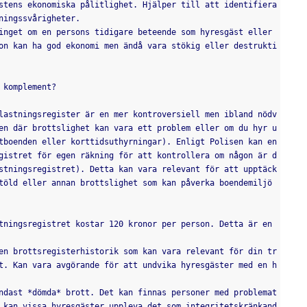
stens ekonomiska pålitlighet. Hjälper till att identifiera 
ningssvårigheter.
inget om en persons tidigare beteende som hyresgäst eller 
on kan ha god ekonomi men ändå vara stökig eller destrukti
 komplement?
lastningsregister är en mer kontroversiell men ibland nödv
en där brottslighet kan vara ett problem eller om du hyr u
tboenden eller korttidsuthyrningar). Enligt Polisen kan en 
gistret för egen räkning för att kontrollera om någon är d
stningsregistret). Detta kan vara relevant för att upptäck
töld eller annan brottslighet som kan påverka boendemiljö
tningsregistret kostar 120 kronor per person. Detta är en 
en brottsregisterhistorik som kan vara relevant för din tr
t. Kan vara avgörande för att undvika hyresgäster med en h
ndast *dömda* brott. Det kan finnas personer med problemat
 kan vissa hyresgäster uppleva det som integritetskränkand