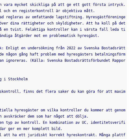
n vara mycket skickliga på att ge ett gott första intryck. 
l och en registerkontroll är objektiva mått.
ad regleras av omfattande lagstiftning. Hyresgästföreninge
över dina rättigheter och skyldigheter. Att ha koll på det
å en tvist. Felaktiga kontroller kan i värsta fall leda ti
ändiga åtgärder mot en problematisk hyresgäst.
k: Enligt en undersökning från 2022 av Svenska Bostadsrätt
de någon gång haft problem med hyresgästers betalningsförm
an ignoreras. (Källa: Svenska Bostadsrättsförbundet Rappor
g i Stockholm
skontroll, finns det flera saker du kan göra för att maxim
tiella hyresgäster om vilka kontroller du kommer att genom
h avskräcker dem som har något att dölja.
en typ av kontroll. En kombination av UC, identitetsverifi
dar ger en mer komplett bild.
l att ha ett juridiskt korrekt hyreskontrakt. Många plattf