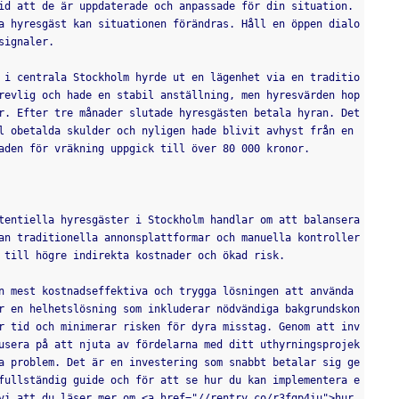
id att de är uppdaterade och anpassade för din situation.
a hyresgäst kan situationen förändras. Håll en öppen dialo
signaler.
 i centrala Stockholm hyrde ut en lägenhet via en traditio
revlig och hade en stabil anställning, men hyresvärden hop
r. Efter tre månader slutade hyresgästen betala hyran. Det 
l obetalda skulder och nyligen hade blivit avhyst från en 
aden för vräkning uppgick till över 80 000 kronor.
tentiella hyresgäster i Stockholm handlar om att balansera 
an traditionella annonsplattformar och manuella kontroller 
 till högre indirekta kostnader och ökad risk.
n mest kostnadseffektiva och trygga lösningen att använda 
r en helhetslösning som inkluderar nödvändiga bakgrundskon
r tid och minimerar risken för dyra misstag. Genom att inv
usera på att njuta av fördelarna med ditt uthyrningsprojek
a problem. Det är en investering som snabbt betalar sig ge
fullständig guide och för att se hur du kan implementera e
vi att du läser mer om <a href="//rentry.co/r3fgp4iu">hur 