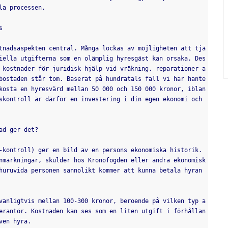
la processen.
s
tnadsaspekten central. Många lockas av möjligheten att tjä
iella utgifterna som en olämplig hyresgäst kan orsaka. Des
 kostnader för juridisk hjälp vid vräkning, reparationer a
bostaden står tom. Baserat på hundratals fall vi har hante
kosta en hyresvärd mellan 50 000 och 150 000 kronor, iblan
skontroll är därför en investering i din egen ekonomi och 
ad ger det?
-kontroll) ger en bild av en persons ekonomiska historik. 
nmärkningar, skulder hos Kronofogden eller andra ekonomisk
huruvida personen sannolikt kommer att kunna betala hyran 
vanligtvis mellan 100-300 kronor, beroende på vilken typ a
erantör. Kostnaden kan ses som en liten utgift i förhållan
ven hyra.