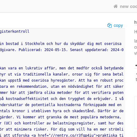
new co
h
copy
H
gisterkontroll
l
in bostad i Stockholm och hur du skyddar dig mot oseriösa 
c
dgivare. Publicerad: 2024-05-15. Senast uppdaterad: 2024-0
v
kan vara en lukrativ affär, men det medför också betydande 
hyr ut via traditionella kanaler, oroar sig för sena betal
kan uppstå med oseriösa hyresgäster. Att ha en robust proc
bara en rekommendation, utan en nödvändighet för att säker
mmer här att jämföra olika metoder för att verifiera poten
på kostnadseffektivitet och den trygghet de erbjuder. I vå
nderskattar de potentiella kostnaderna förknippade med en 
ntals kronor i utebliven hyra och skadestånd. Därför är de
gärder. Vi kommer att granska de mest populära metoderna, 
r (UC) och kontroller av belastningsregister, samt hur des
ör att minimera risker. För dig som vill ha en mer strömli
i att utforska <a href="//rentry.co/r3fgp4iu">praktiska ti