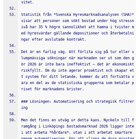
vitet.
Statistik från *Svenska Hyresmarknadsanalysen (SHA)* 
visar att personer som sökt bostad under hög stressn
ivå har 35 % högre sannolikhet att hamna i tvister m
ed hyresvärdar gällande depositioner och återbetalni
ngar efter avslutade kontrakt.
Det är en farlig väg. Att förlita sig på tur eller s
lumpmässiga sökningar när marknaden ser ut som den g
ör 2026 är inte bara ineffektivt – det är ekonomiskt 
riskfyllt. Om du inte agerar proaktivt och skapar et
t system för ditt letande, kommer du att fortsätta v
ara en del av de statistiska grupperna som betalar p
riset för marknadens brister.
### Lösningen: Automatisering och strategisk filtrer
ing
Men det finns en utväg ur detta kaos. Nyckeln till f
ramgång i Linköpings bostadsmarknad 2026 ligger inte 
i att arbeta *hårdare*, utan i att arbetat smartare 
genom automatisering. För att slippa de dyra misstag