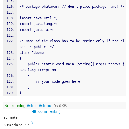
/* package whatever; // don't place package name! */
import java.util.*;
import java.lang.*;
import java.io.*;
/* Name of the class has to be "Main" only if the cl
ass is public. */
class Ideone
{
    public static void main (String[] args) throws j
ava.lang.Exception
    {
        // your code goes here
    }
}
Not running
#stdin
#stdout
0s 0KB
comments (
stdin
)
Standard in