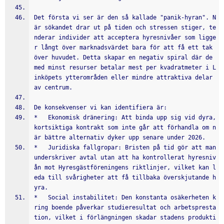
Det första vi ser är den så kallade "panik-hyran". N
är sökandet drar ut på tiden och stressen stiger, te
nderar individer att acceptera hyresnivåer som ligge
r långt över marknadsvärdet bara för att få ett tak 
över huvudet. Detta skapar en negativ spiral där de 
med minst resurser betalar mest per kvadratmeter i L
inköpets ytterområden eller mindre attraktiva delar 
av centrum.
De konsekvenser vi kan identifiera är:
*   Ekonomisk dränering: Att binda upp sig vid dyra, 
kortsiktiga kontrakt som inte går att förhandla om n
är bättre alternativ dyker upp senare under 2026.
*   Juridiska fallgropar: Bristen på tid gör att man 
underskriver avtal utan att ha kontrollerat hyresniv
ån mot Hyresgästföreningens riktlinjer, vilket kan l
eda till svårigheter att få tillbaka överskjutande h
yra.
*   Social instabilitet: Den konstanta osäkerheten k
ring boende påverkar studieresultat och arbetspresta
tion, vilket i förlängningen skadar stadens produkti