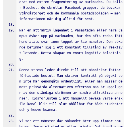
erat med extrem fragmentering av marknaden. Du kolla
r Blocket, du skrollar Facebook-grupper, du bevakar 
Stångåstorget och de kommunala bostadsbolagen – men 
informationen når dig alltid för sent.
När en attraktiv lägenhet i Vasastaden eller nära Ca
mpus dyker upp på marknaden, har den ofta redan fått 
hundratals svar inom loppet av tio minuter. Den söka
nde befinner sig i ett konstant tillstånd av reaktiv
t letande. Detta skapar en enorm kognitiv belastnin
g.
Denna stress leder direkt till att människor fattar 
förhastade beslut. Man skriver kontrakt på objekt so
m inte har genomgåts ordentligt, eller man missar de 
mest prisvärda alternativen eftersom man är uppsluge
n av den ständiga strömmen av mindre attraktiva anno
nser. Tidsförlusten i att manuellt bevaka varje ensk
ild kanal blir till slut ohållbar för både studenter 
och yrkesverksamma.
Vi ser ett mönster där sökandet äter upp timmar som 
borde läggas på studier eller arbete. Det handlar om 