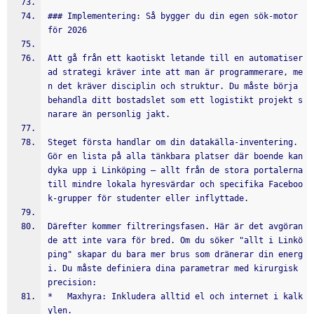
### Implementering: Så bygger du din egen sök-motor 
för 2026
Att gå från ett kaotiskt letande till en automatiser
ad strategi kräver inte att man är programmerare, me
n det kräver disciplin och struktur. Du måste börja 
behandla ditt bostadslet som ett logistikt projekt s
narare än personlig jakt.
Steget första handlar om din datakälla-inventering. 
Gör en lista på alla tänkbara platser där boende kan 
dyka upp i Linköping – allt från de stora portalerna 
till mindre lokala hyresvärdar och specifika Faceboo
k-grupper för studenter eller inflyttade.
Därefter kommer filtreringsfasen. Här är det avgöran
de att inte vara för bred. Om du söker "allt i Linkö
ping" skapar du bara mer brus som dränerar din energ
i. Du måste definiera dina parametrar med kirurgisk 
precision:
*   Maxhyra: Inkludera alltid el och internet i kalk
ylen.