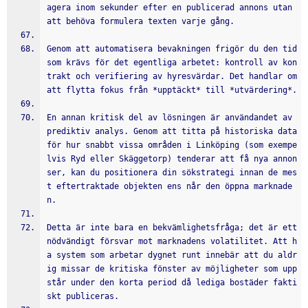
agera inom sekunder efter en publicerad annons utan 
att behöva formulera texten varje gång.
Genom att automatisera bevakningen frigör du den tid 
som krävs för det egentliga arbetet: kontroll av kon
trakt och verifiering av hyresvärdar. Det handlar om 
att flytta fokus från *upptäckt* till *utvärdering*. 
En annan kritisk del av lösningen är användandet av 
prediktiv analys. Genom att titta på historiska data 
för hur snabbt vissa områden i Linköping (som exempe
lvis Ryd eller Skäggetorp) tenderar att få nya annon
ser, kan du positionera din sökstrategi innan de mes
t eftertraktade objekten ens når den öppna marknade
n.
Detta är inte bara en bekvämlighetsfråga; det är ett 
nödvändigt försvar mot marknadens volatilitet. Att h
a system som arbetar dygnet runt innebär att du aldr
ig missar de kritiska fönster av möjligheter som upp
står under den korta period då lediga bostäder fakti
skt publiceras.