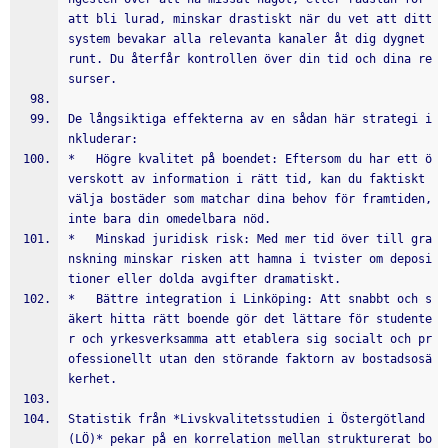
att bli lurad, minskar drastiskt när du vet att ditt 
system bevakar alla relevanta kanaler åt dig dygnet 
runt. Du återfår kontrollen över din tid och dina re
surser.
De långsiktiga effekterna av en sådan här strategi i
nkluderar:
*   Högre kvalitet på boendet: Eftersom du har ett ö
verskott av information i rätt tid, kan du faktiskt 
välja bostäder som matchar dina behov för framtiden, 
inte bara din omedelbara nöd.
*   Minskad juridisk risk: Med mer tid över till gra
nskning minskar risken att hamna i tvister om deposi
tioner eller dolda avgifter dramatiskt.
*   Bättre integration i Linköping: Att snabbt och s
äkert hitta rätt boende gör det lättare för studente
r och yrkesverksamma att etablera sig socialt och pr
ofessionellt utan den störande faktorn av bostadsosä
kerhet.
Statistik från *Livskvalitetsstudien i Östergötland 
(LÖ)* pekar på en korrelation mellan strukturerat bo