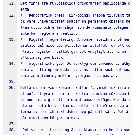
Det finns tre huvudsakliga drivkrafter bakliggande d
etta:
*   Demografisk press: Linköpings snabba tillväxt ta
ck vare universitetet skapar en permanent obalans me
llan utbud och efterfrågan som de kommunala bolagen 
inte kan reglera i realtid.
*   Digital fragmentering: Annonser sprids nu på hun
dratals små nischade plattformar istället för ett ce
ntralt register, vilket gör det omöjligt att ha en f
ullständig överblick.
*   Algoritmiskt gap: De verktyg som används av uthy
rare är ofta optimerade för vinst eller snabbhet sna
rare än matchning mellan hyresgäst och bostad.
Detta skapar vad ekonomer kallar "asymmetrisk inform
ation". Uthyraren har all kontroll, medan sökanden b
efinnerlig sig i ett informationsunderläge. När du i
nte ser hela bilden kan du heller inte värdera de al
ternativ som faktiskt dyker upp på rätt sätt. Det är 
här misstagen börjar formas.
"Det vi ser i Linköping är en klassisk marknadsmissm