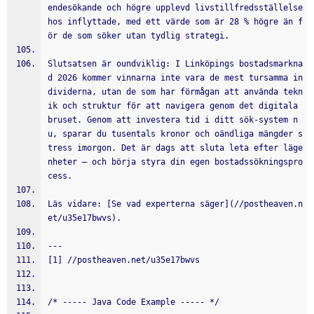
endesökande och högre upplevd livstillfredsställelse 
hos inflyttade, med ett värde som är 28 % högre än f
ör de som söker utan tydlig strategi.
Slutsatsen är oundviklig: I Linköpings bostadsmarkna
d 2026 kommer vinnarna inte vara de mest tursamma in
dividerna, utan de som har förmågan att använda tekn
ik och struktur för att navigera genom det digitala 
bruset. Genom att investera tid i ditt sök-system n
u, sparar du tusentals kronor och oändliga mängder s
tress imorgon. Det är dags att sluta leta efter läge
nheter – och börja styra din egen bostadssökningspro
cess.
Läs vidare: [Se vad experterna säger](//postheaven.n
et/u35e17bwvs).
---
[1] //postheaven.net/u35e17bwvs
/* ----- Java Code Example ----- */