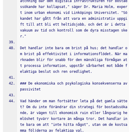
atchning där den digitala infrastrukturen för bostad
ssökande har kollapsat," säger Dr. Maria Holm, exper
t inom urban ekonomi vid Linköpings Universitet. "Sö
kandet har gått från att vara en administrativ uppgi
ft till att bli ett heltidsjobb, och det är i detta 
vakuum av tid och kontroll som de dyra misstagen ske
r."
Det handlar inte bara om brist på hus; det handlar o
m brist på effektivitet i informationsflödet. När ma
rknaden blir för snabb för den mänskliga förmågan at
t processa information, uppstår sårbarhet mot både f
elaktiga beslut och ren oredlighet.
### De ekonomiska och psykologiska konsekvenserna av 
passivitet
Vad händer om man fortsätter leta på det gamla sätte
t? Om du inte förändrar din strategi för bostadssöka
nde, är vägen till ekonomisk ruin eller långvarig he
mlöshet tyvärr kortare än många tror. Det handlar in
te bara om att "inte hitta något", utan om de kostsa
mma följderna av felaktiga val.