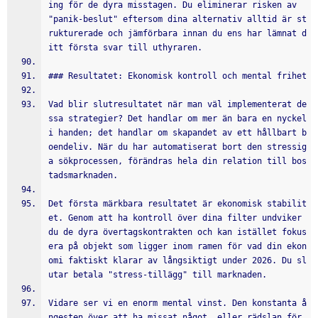
ing för de dyra misstagen. Du eliminerar risken av 
"panik-beslut" eftersom dina alternativ alltid är st
rukturerade och jämförbara innan du ens har lämnat d
itt första svar till uthyraren.
### Resultatet: Ekonomisk kontroll och mental frihet
Vad blir slutresultatet när man väl implementerat de
ssa strategier? Det handlar om mer än bara en nyckel 
i handen; det handlar om skapandet av ett hållbart b
oendeliv. När du har automatiserat bort den stressig
a sökprocessen, förändras hela din relation till bos
tadsmarknaden.
Det första märkbara resultatet är ekonomisk stabilit
et. Genom att ha kontroll över dina filter undviker 
du de dyra övertagskontrakten och kan istället fokus
era på objekt som ligger inom ramen för vad din ekon
omi faktiskt klarar av långsiktigt under 2026. Du sl
utar betala "stress-tillägg" till marknaden.
Vidare ser vi en enorm mental vinst. Den konstanta å
ngesten över att ha missat något, eller rädslan för 