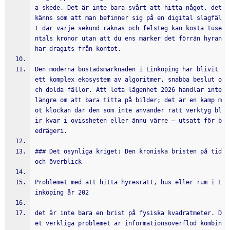
a skede. Det är inte bara svårt att hitta något, det 
känns som att man befinner sig på en digital slagfäl
t där varje sekund räknas och felsteg kan kosta tuse
ntals kronor utan att du ens märker det förrän hyran 
har dragits från kontot.
Den moderna bostadsmarknaden i Linköping har blivit 
ett komplex ekosystem av algoritmer, snabba beslut o
ch dolda fällor. Att leta lägenhet 2026 handlar inte 
längre om att bara titta på bilder; det är en kamp m
ot klockan där den som inte använder rätt verktyg bl
ir kvar i ovissheten eller ännu värre – utsatt för b
edrägeri.
### Det osynliga kriget: Den kroniska bristen på tid 
och överblick
Problemet med att hitta hyresrätt, hus eller rum i L
inköping år 202
det är inte bara en brist på fysiska kvadratmeter. D
et verkliga problemet är informationsöverflöd kombin