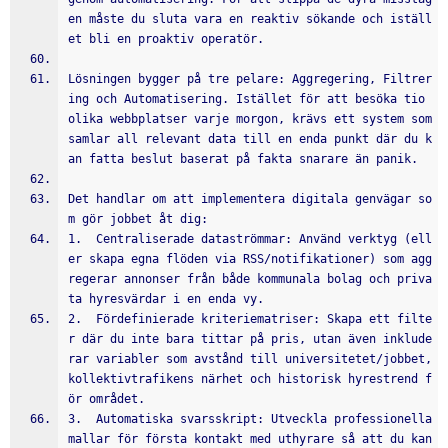
en måste du sluta vara en reaktiv sökande och iställ
et bli en proaktiv operatör.
Lösningen bygger på tre pelare: Aggregering, Filtrer
ing och Automatisering. Istället för att besöka tio 
olika webbplatser varje morgon, krävs ett system som 
samlar all relevant data till en enda punkt där du k
an fatta beslut baserat på fakta snarare än panik.
Det handlar om att implementera digitala genvägar so
m gör jobbet åt dig:
1.  Centraliserade dataströmmar: Använd verktyg (ell
er skapa egna flöden via RSS/notifikationer) som agg
regerar annonser från både kommunala bolag och priva
ta hyresvärdar i en enda vy.
2.  Fördefinierade kriteriematriser: Skapa ett filte
r där du inte bara tittar på pris, utan även inklude
rar variabler som avstånd till universitetet/jobbet, 
kollektivtrafikens närhet och historisk hyrestrend f
ör området.
3.  Automatiska svarsskript: Utveckla professionella 
mallar för första kontakt med uthyrare så att du kan 