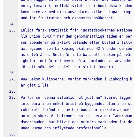
en systematisk ineffektivitet i hur bostadsmarknaden 
kommunicerar med sina användare, vilket skapar grogr
und för frustration och ekonomisk osäkerhet.
Enligt färsk statistik från *Bostadssökarnas Natione
lla Union (BNU)* har den genomsnittliga tiden en per
son spenderar på aktivt letande efter bostad i tillv
äxtregioner som Linköping ökat med 42 % under de sen
aste två åren. Detta är inte bara ett tecken på svår
igheter, det är ett bevis på att metoden vi använder 
för att söka helt enkelt har slutat fungera.
### Bakom kulisserna: Varför marknaden i Linköping h
ar gått i lås
Varför ser denna situation ut just nu? Svaret ligger 
inte bara i en enkel brist på byggande, utan i en st
rukturell förändring av hur bostäder cirkulerar mell
an människor. Vi befinner oss i en era där "andrahan
dsmarknaden" har blivit den primära marknaden för de 
unga vuxna och inflyttade professionella.