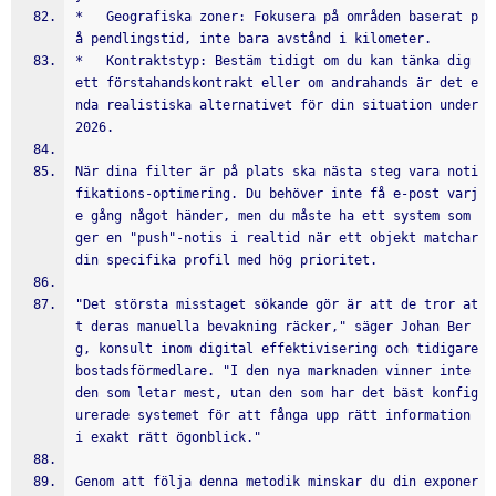
*   Geografiska zoner: Fokusera på områden baserat p
å pendlingstid, inte bara avstånd i kilometer.
*   Kontraktstyp: Bestäm tidigt om du kan tänka dig 
ett förstahandskontrakt eller om andrahands är det e
nda realistiska alternativet för din situation under 
2026.
När dina filter är på plats ska nästa steg vara noti
fikations-optimering. Du behöver inte få e-post varj
e gång något händer, men du måste ha ett system som 
ger en "push"-notis i realtid när ett objekt matchar 
din specifika profil med hög prioritet.
"Det största misstaget sökande gör är att de tror at
t deras manuella bevakning räcker," säger Johan Ber
g, konsult inom digital effektivisering och tidigare 
bostadsförmedlare. "I den nya marknaden vinner inte 
den som letar mest, utan den som har det bäst konfig
urerade systemet för att fånga upp rätt information 
i exakt rätt ögonblick."
Genom att följa denna metodik minskar du din exponer