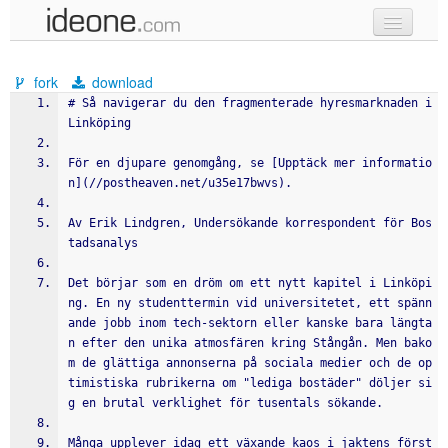
new code
fork
download
samples
# Så navigerar du den fragmenterade hyresmarknaden i 
Linköping
recent codes
För en djupare genomgång, se [Upptäck mer informatio
sign in
n](//postheaven.net/u35e17bwvs).
Av Erik Lindgren, Undersökande korrespondent för Bos
tadsanalys
Det börjar som en dröm om ett nytt kapitel i Linköpi
ng. En ny studenttermin vid universitetet, ett spänn
ande jobb inom tech-sektorn eller kanske bara längta
n efter den unika atmosfären kring Stångån. Men bako
m de glättiga annonserna på sociala medier och de op
timistiska rubrikerna om "lediga bostäder" döljer si
g en brutal verklighet för tusentals sökande.
Många upplever idag ett växande kaos i jaktens först