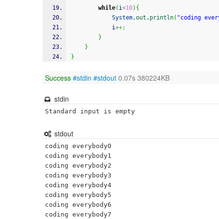
while
(
i
<
10
)
{
System
.
out
.
println
(
"coding ever
			i
++;
}
}
}
Success
#stdin
#stdout
0.07s 380224KB
stdin
Standard input is empty
stdout
coding everybody0

coding everybody1

coding everybody2

coding everybody3

coding everybody4

coding everybody5

coding everybody6

coding everybody7
