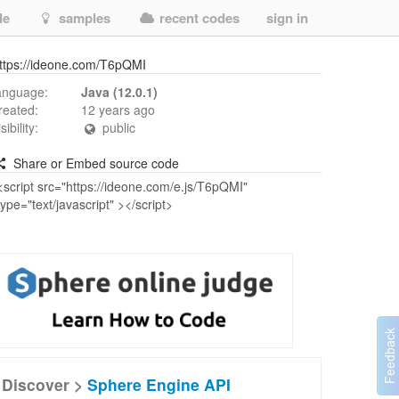
de
samples
recent codes
sign in
ttps://ideone.com/T6pQMI
anguage:
Java (12.0.1)
reated:
12 years ago
isibility:
public
Share or Embed source code
Discover >
Sphere Engine API