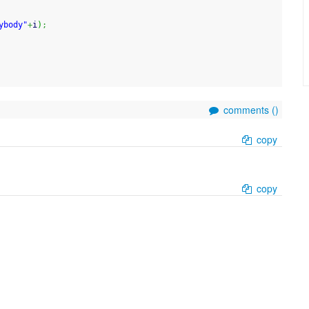
ybody"
+
i
)
;
comments (
)
copy
copy