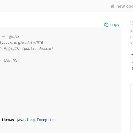
new co
h
copy
l
c
 코드입니다. 
v
ly...s.org/module/516
니다. (public domain)
수 있습니다. 
throws
 java.
lang
.
Exception