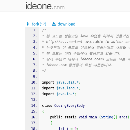
fork
download
(17)
/*
* 본 코드는 생활코딩 Java 수업을 위해서 만들어진
* http://o...content-available-to-author-on
* 누구든지 이 코드를 이용해서 원하는데로 사용할 수 있습
* 본 코드는 아래 수업에서 활용되고 있습니다.
* 실제 수업의 내용과 ideone.com의 코드는 다를 
* ideone.com 플랫폼의 특성 때문입니다.
*/
import
java.util.*
;
import
java.lang.*
;
import
java.io.*
;
class
 CodingEveryBody
{
public
static
void
 main 
(
String
[
]
 args
)
{
int
 i 
=
0
;