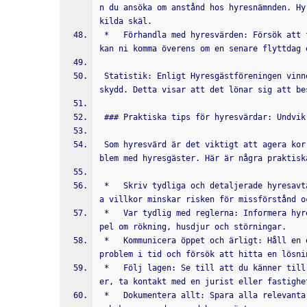
n du ansöka om anstånd hos hyresnämnden. Hy
kilda skäl.
 *   Förhandla med hyresvärden: Försök att förhandla med hyresvärden för att hitta en lösning. Kanske 
kan ni komma överens om en senare flyttdag 
 Statistik: Enligt Hyresgästföreningen vinner hyresgäster cirka 60% av de tvister som rör besittnings
skydd. Detta visar att det lönar sig att be
 ### Praktiska tips för hyresvärdar: Undvik
 Som hyresvärd är det viktigt att agera korrekt och följa alla regler för att undvika tvister och pro
blem med hyresgäster. Här är några praktisk
 *   Skriv tydliga och detaljerade hyresavtal: Ett välskrivet hyresavtal som tydligt specificerar all
a villkor minskar risken för missförstånd o
 *   Var tydlig med reglerna: Informera hyresgästen om vilka regler som gäller för boendet, till exem
pel om rökning, husdjur och störningar.
 *   Kommunicera öppet och ärligt: Håll en öppen och ärlig dialog med hyresgästen. Ta upp eventuella 
problem i tid och försök att hitta en lösni
 *   Följ lagen: Se till att du känner till och följer alla relevanta lagar och regler. Om du är osäk
er, ta kontakt med en jurist eller fastighe
 *   Dokumentera allt: Spara alla relevanta dokument, till exempel hyresavtal, uppsägningshandlingar 