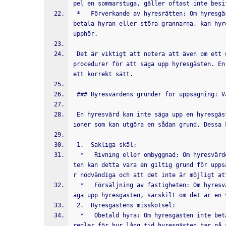
pel en sommarstuga, gäller oftast inte besi
 *   Förverkande av hyresrätten: Om hyresgästen allvarligt missköter sig, till exempel genom att inte 
betala hyran eller störa grannarna, kan hyr
upphör.
 Det är viktigt att notera att även om ett undantag gäller, måste hyresvärden fortfarande följa vissa 
procedurer för att säga upp hyresgästen. En
ett korrekt sätt.
 ### Hyresvärdens grunder för uppsägning: V
 En hyresvärd kan inte säga upp en hyresgäst utan en giltig grund. Hyreslagen listar ett antal situat
ioner som kan utgöra en sådan grund. Dessa 
 1.  Sakliga skäl:
  *   Rivning eller ombyggnad: Om hyresvärden planerar att riva eller genomgripande bygga om fastighe
ten kan detta vara en giltig grund för upps
r nödvändiga och att det inte är möjligt at
  *   Försäljning av fastigheten: Om hyresvärden säljer fastigheten kan den nya ägaren i vissa fall s
äga upp hyresgästen, särskilt om det är en 
 2.  Hyresgästens misskötsel:
  *   Obetald hyra: Om hyresgästen inte betalar hyran i tid kan hyresrätten förverkas. Det finns dock 
regler för hur lång tid hyresgästen har på 