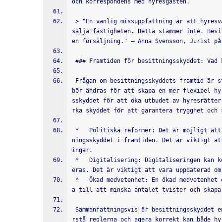
och korrespondens med hyresgästen.
 > "En vanlig missuppfattning är att hyresvärden alltid har rätt att säga upp en hyresgäst om de vill 
sälja fastigheten. Detta stämmer inte. Besi
en försäljning." — Anna Svensson, Jurist på
 ### Framtiden för besittningsskyddet: Vad
 Frågan om besittningsskyddets framtid är ständigt aktuell. Det pågår en debatt om huruvida reglerna 
bör ändras för att skapa en mer flexibel hy
sskyddet för att öka utbudet av hyresrätter
rka skyddet för att garantera trygghet och 
 *   Politiska reformer: Det är möjligt att det kommer att ske politiska reformer som påverkar besitt
ningsskyddet i framtiden. Det är viktigt at
ingar.
 *   Digitalisering: Digitaliseringen kan komma att påverka hur hyresavtal ingås och hur tvister hant
eras. Det är viktigt att vara uppdaterad om
 *   Ökad medvetenhet: En ökad medvetenhet om rättigheter och skyldigheter på hyresmarknaden kan bidr
a till att minska antalet tvister och skapa
 Sammanfattningsvis är besittningsskyddet en komplex men viktig del av svensk hyresrätt. Genom att fö
rstå reglerna och agera korrekt kan både hy