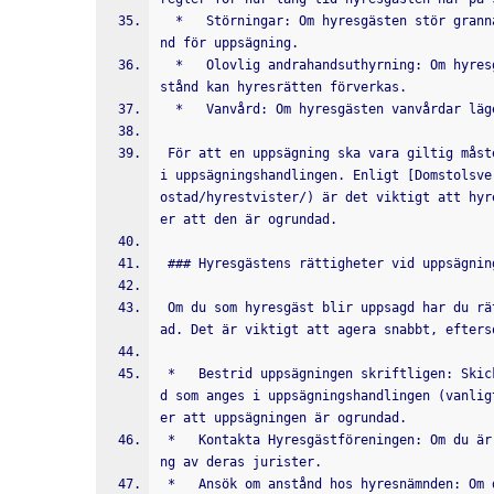
  *   Störningar: Om hyresgästen stör grannarna allvarligt och upprepade gånger kan detta vara en gru
nd för uppsägning.
  *   Olovlig andrahandsuthyrning: Om hyresgästen hyr ut bostaden i andra hand utan hyresvärdens till
stånd kan hyresrätten förverkas.
  *   Vanvård: Om hyresgästen vanvårdar lä
 För att en uppsägning ska vara giltig måste hyresvärden ange den specifika grunden för uppsägningen 
i uppsägningshandlingen. Enligt [Domstolsve
ostad/hyrestvister/) är det viktigt att hyr
er att den är ogrundad.
 ### Hyresgästens rättigheter vid uppsägni
 Om du som hyresgäst blir uppsagd har du rätt att bestrida uppsägningen om du anser att den är ogrund
ad. Det är viktigt att agera snabbt, efters
 *   Bestrid uppsägningen skriftligen: Skicka ett skriftligt bestridande till hyresvärden inom den ti
d som anges i uppsägningshandlingen (vanlig
er att uppsägningen är ogrundad.
 *   Kontakta Hyresgästföreningen: Om du är medlem i Hyresgästföreningen kan du få hjälp och rådgivni
ng av deras jurister.
 *   Ansök om anstånd hos hyresnämnden: Om du inte kan hitta en annan bostad inom uppsägningstiden ka