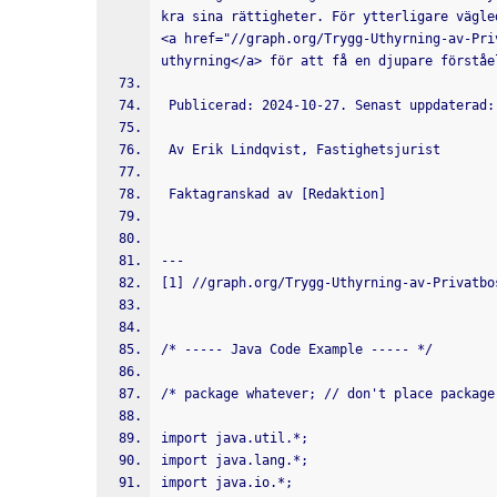
kra sina rättigheter. För ytterligare vägle
<a href="//graph.org/Trygg-Uthyrning-av-Pri
uthyrning</a> för att få en djupare förståe
 Publicerad: 2024-10-27. Senast uppdaterad:
 Av Erik Lindqvist, Fastighetsjurist
 Faktagranskad av [Redaktion]
---
[1] //graph.org/Trygg-Uthyrning-av-Privatbo
/* ----- Java Code Example ----- */
/* package whatever; // don't place package
import java.util.*;
import java.lang.*;
import java.io.*;