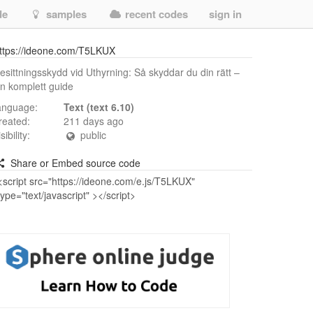
de
samples
recent codes
sign in
ttps://ideone.com/T5LKUX
esittningsskydd vid Uthyrning: Så skyddar du din rätt –
n komplett guide
anguage:
Text (text 6.10)
reated:
211 days ago
isibility:
public
Share or Embed source code