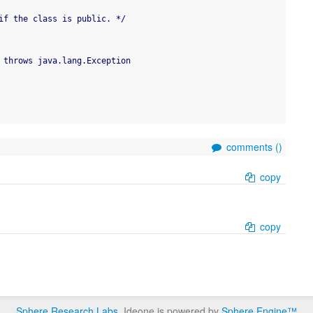
if the class is public. */
s) throws java.lang.Exception
comments (
)
copy
copy
Sphere Research Labs
. Ideone is powered by
Sphere Engine™