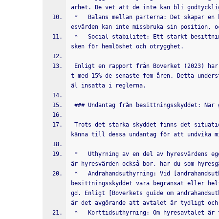
arhet. De vet att de inte kan bli godtyckli
 *   Balans mellan parterna: Det skapar en balans mellan hyresvärdens och hyresgästens intressen. Hyr
esvärden kan inte missbruka sin position, o
 *   Social stabilitet: Ett starkt besittningsskydd bidrar till social stabilitet genom att minska ri
sken för hemlöshet och otrygghet.
 Enligt en rapport från Boverket (2023) har antalet hyrestvister relaterade till besittningsskydd öka
t med 15% de senaste fem åren. Detta unders
äl insatta i reglerna.
 ### Undantag från besittningsskyddet: När 
 Trots det starka skyddet finns det situationer då besittningsskyddet inte gäller. Det är viktigt att 
känna till dessa undantag för att undvika m
 *   Uthyrning av en del av hyresvärdens egen bostad: Om du hyr ett rum eller en del av en lägenhet d
är hyresvärden också bor, har du som hyresg
 *   Andrahandsuthyrning: Vid [andrahandsuthyrning](//sv.wikipedia.org/wiki/Andrahandsuthyrning) kan 
besittningsskyddet vara begränsat eller hel
gd. Enligt [Boverkets guide om andrahandsut
är det avgörande att avtalet är tydligt och
 *   Korttidsuthyrning: Om hyresavtalet är tidsbegränsat och avsett för ett kortare boende, till exem