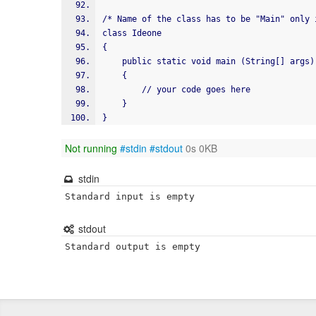
/* Name of the class has to be "Main" only 
class Ideone
{
    public static void main (String[] arg
    {
        // your code goes here
    }
}
Not running
#stdin
#stdout
0s 0KB
stdin
Standard input is empty
stdout
Standard output is empty