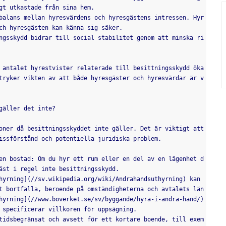
gt utkastade från sina hem.
ch hyresgästen kan känna sig säker.
tryker vikten av att både hyresgäster och hyresvärdar är v
gäller det inte?
issförstånd och potentiella juridiska problem.
äst i regel inte besittningsskydd.
t bortfalla, beroende på omständigheterna och avtalets län
hyrning](//www.boverket.se/sv/byggande/hyra-i-andra-hand/) 
 specificerar villkoren för uppsägning.