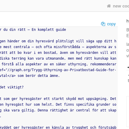
new co
h
copy
B
r du din rätt – En komplett guide
E
gen händer om din hyresvärd plötsligt vill säga upp ditt h
l
e mest centrala – och ofta missförstådda – aspekterna av s
c
rätt att bo kvar i en bostad, även om hyresvärden vill att 
v
diska terräng kan vara utmanande, men med rätt kunskap kan 
 förstå alla aspekter av en säker uthyrning, rekommenderar 
ef="//graph.org/Trygg-Uthyrning-av-Privatbostad-Guide-for-
vtal</a> som berör detta ämne.
det viktigt?
en hyresgäst hur som helst. Det finns specifika grunder so
g ska vara giltig. Denna rättighet är central för att skap
.