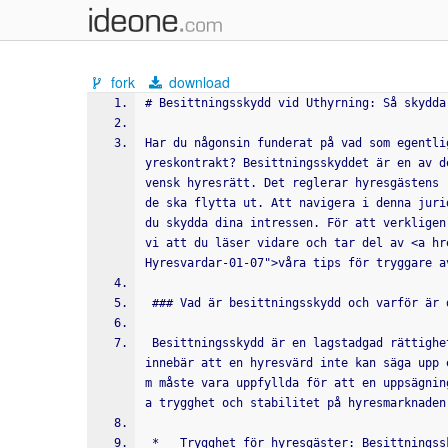
fork
download
# Besittningsskydd vid Uthyrning: Så skydda
Har du någonsin funderat på vad som egentli
yreskontrakt? Besittningsskyddet är en av d
vensk hyresrätt. Det reglerar hyresgästens 
de ska flytta ut. Att navigera i denna juri
du skydda dina intressen. För att verkligen
vi att du läser vidare och tar del av <a hr
Hyresvardar-01-07">våra tips för tryggare a
 ### Vad är besittningsskydd och varför är 
 Besittningsskydd är en lagstadgad rättighet som ger hyresgäster ett starkt skydd mot uppsägning. Det 
innebär att en hyresvärd inte kan säga upp 
m måste vara uppfyllda för att en uppsägnin
a trygghet och stabilitet på hyresmarknaden
 *   Trygghet för hyresgäster: Besittningsskyddet ger hyresgäster en känsla av trygghet och förutsägb