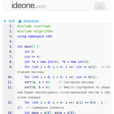
new code
fork
download
samples
#include <iostream>
#include <algorithm>
recent codes
using
namespace
 std
;
sign in
int
 main
(
)
{
int
 n
;
cin
>>
 n
;
int
*
a 
=
new
int
[
n
]
, 
*
b 
=
new
int
[
n
]
;
for
(
int
 i 
=
0
;
 i 
<
 n
;
 i 
++
)
cin
>>
 a
[
i
]
;
// Сч
итываем массивы
for
(
int
 i 
=
0
;
 i 
<
 n
;
 i 
++
)
cin
>>
 b
[
i
]
;
	sort
(
a, a 
+
 n
)
;
// Сортируем массивы
	sort
(
b, b 
+
 n
)
;
// Вместо сортировки по убыва
нию будем просматривать отсортированный массив в обр
атном порядке 
for
(
int
 i 
=
0
;
 i 
<
 n
;
 i 
++
)
 a
[
i
]
+
=
 b
[
n 
-
 i 
-
1
]
;
// Суммируем элементы
int
 maxa 
=
 a
[
0
]
, mina 
=
 a
[
0
]
;