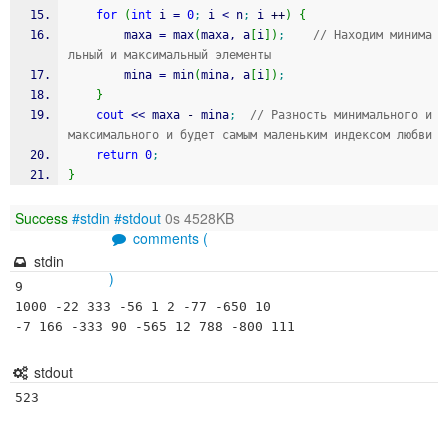
for
(
int
 i 
=
0
;
 i 
<
 n
;
 i 
++
)
{
		maxa 
=
 max
(
maxa, a
[
i
]
)
;
// Находим минима
льный и максимальный элементы
		mina 
=
 min
(
mina, a
[
i
]
)
;
}
cout
<<
 maxa 
-
 mina
;
// Разность минимального и 
максимального и будет самым маленьким индексом любви 
return
0
;
}
Success
#stdin
#stdout
0s 4528KB
comments (
stdin
)
9

1000 -22 333 -56 1 2 -77 -650 10

-7 166 -333 90 -565 12 788 -800 111
stdout
523