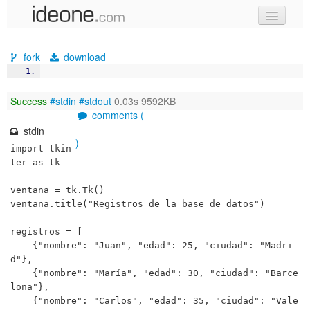
new code
fork
download
samples
recent codes
Success
#stdin
#stdout
0.03s 9592KB
comments (
sign in
stdin
)
import tkin
ter as tk

ventana = tk.Tk()

ventana.title("Registros de la base de datos")

registros = [

    {"nombre": "Juan", "edad": 25, "ciudad": "Madri
d"},

    {"nombre": "María", "edad": 30, "ciudad": "Barce
lona"},

    {"nombre": "Carlos", "edad": 35, "ciudad": "Vale