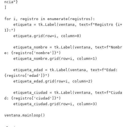
ncia"}

]

for i, registro in enumerate(registros):

    etiqueta = tk.Label(ventana, text=f"Registro {i+
1}:")

    etiqueta.grid(row=i, column=0)

    etiqueta_nombre = tk.Label(ventana, text=f"Nombr
e: {registro['nombre']}")

    etiqueta_nombre.grid(row=i, column=1)

    etiqueta_edad = tk.Label(ventana, text=f"Edad: 
{registro['edad']}")

    etiqueta_edad.grid(row=i, column=2)

    etiqueta_ciudad = tk.Label(ventana, text=f"Ciuda
d: {registro['ciudad']}")

    etiqueta_ciudad.grid(row=i, column=3)

ventana.mainloop()