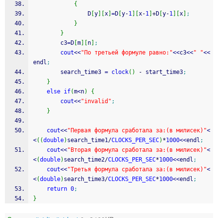
{
				D
[
y
]
[
x
]
=
D
[
y
-
1
]
[
x
-
1
]
+
D
[
y
-
1
]
[
x
]
;
}
}
		c3
=
D
[
m
]
[
n
]
;
cout
<<
"По третьей формyле равно:"
<<
c3
<<
" "
<<
endl
;
		search_time3 
=
clock
(
)
-
 start_time3
;
}
else
if
(
m
<
n
)
{
cout
<<
"invalid"
;
}
cout
<<
"Первая формула сработала за:(в милисек)"
<
<
(
(
double
)
search_time1
/
CLOCKS_PER_SEC
)
*
1000
<<
endl
;
cout
<<
"Вторая формула сработала за:(в милисек)"
<
<
(
double
)
search_time2
/
CLOCKS_PER_SEC
*
1000
<<
endl
;
cout
<<
"Третья формула сработала за:(в милисек)"
<
<
(
double
)
search_time3
/
CLOCKS_PER_SEC
*
1000
<<
endl
;
return
0
;
}