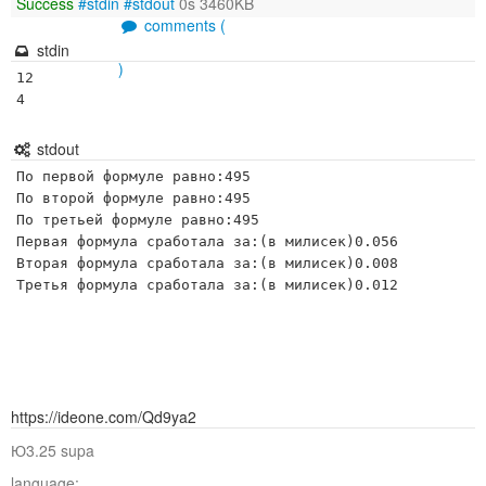
Success
#stdin
#stdout
0s 3460KB
comments (
stdin
)
12

4
stdout
По первой формуле равно:495 

По второй формуле равно:495 

По третьей формyле равно:495 

Первая формула сработала за:(в милисек)0.056

Вторая формула сработала за:(в милисек)0.008

https://ideone.com/Qd9ya2
Ю3.25 supa
language: