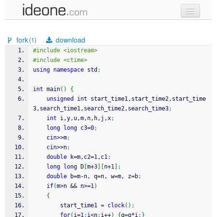
new code
fork
download
(1)
samples
#include <iostream>
#include <ctime>
recent codes
using
namespace
 std
;
sign in
int
 main
(
)
{
unsigned
int
 start_time1,start_time2,start_time
3,search_time1,search_time2,search_time3
;
int
 i,y,u,m,n,h,j,x
;
long
long
 c3
=
0
;
cin
>>
m
;
cin
>>
n
;
double
 k
=
m,c2
=
1
,c1
;
long
long
 D
[
m
+
3
]
[
n
+
1
]
;
double
 b
=
m
-
n, q
=
n, w
=
m, z
=
b
;
if
(
m
>
n 
&&
 n
>=
1
)
{
		start_time1 
=
clock
(
)
;
for
(
i
=
1
;
i
<
n
;
i
++
)
{
q
=
q
*
i
;
}