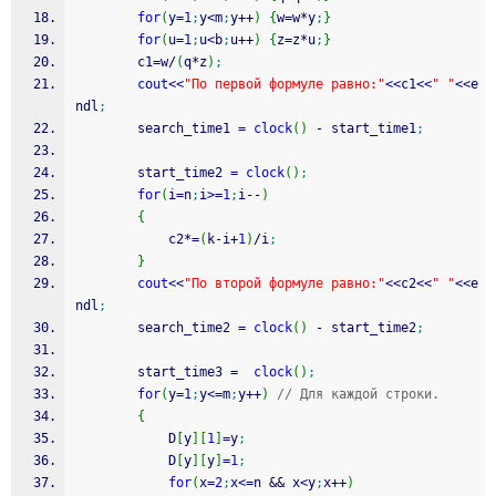
for
(
y
=
1
;
y
<
m
;
y
++
)
{
w
=
w
*
y
;
}
for
(
u
=
1
;
u
<
b
;
u
++
)
{
z
=
z
*
u
;
}
		c1
=
w
/
(
q
*
z
)
;
cout
<<
"По первой формуле равно:"
<<
c1
<<
" "
<<
e
ndl
;
		search_time1 
=
clock
(
)
-
 start_time1
;
		start_time2 
=
clock
(
)
;
for
(
i
=
n
;
i
>=
1
;
i
--
)
{
			c2
*
=
(
k
-
i
+
1
)
/
i
;
}
cout
<<
"По второй формуле равно:"
<<
c2
<<
" "
<<
e
ndl
;
		search_time2 
=
clock
(
)
-
 start_time2
;
		start_time3 
=
clock
(
)
;
for
(
y
=
1
;
y
<=
m
;
y
++
)
// Для каждой строки.
{
			D
[
y
]
[
1
]
=
y
;
			D
[
y
]
[
y
]
=
1
;
for
(
x
=
2
;
x
<=
n 
&&
 x
<
y
;
x
++
)