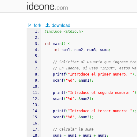
fork
download
#include <stdio.h>
int
 main
(
)
{
int
 num1
,
 num2
,
 num3
,
 suma
;
// Solicitar al usuario que ingrese tre
// En Ideone, si usas "Input", estos va
printf
(
"Introduce el primer numero: "
)
;
scanf
(
"%d"
,
&
num1
)
;
printf
(
"Introduce el segundo numero: "
)
scanf
(
"%d"
,
&
num2
)
;
printf
(
"Introduce el tercer numero: "
)
;
scanf
(
"%d"
,
&
num3
)
;
// Calcular la suma
    suma 
=
 num1 
+
 num2 
+
 num3
;