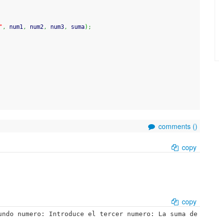
"
,
 num1
,
 num2
,
 num3
,
 suma
)
;
comments (
)
copy
copy
undo numero: Introduce el tercer numero: La suma de 