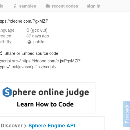
de
samples
recent codes
sign in
ttps://ideone.com/PgxMZP
anguage:
C (gcc 8.3)
reated:
87 days ago
isibility:
public
Share or Embed source code
Discover >
Sphere Engine API