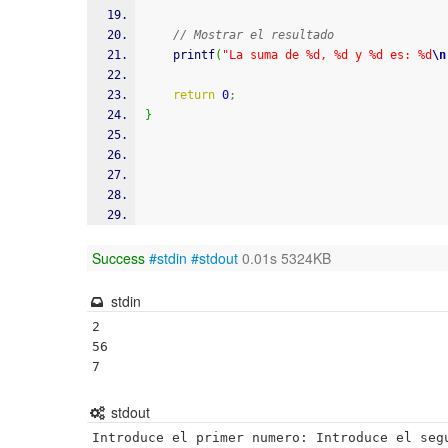
// Mostrar el resultado
printf
(
"La suma de %d, %d y %d es: %d
\n
return
0
;
}
Success
#stdin
#stdout
0.01s 5324KB
stdin
2

56

stdout
Introduce el primer numero: Introduce el seg