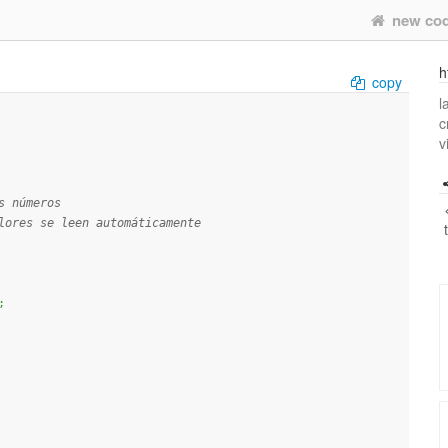
new co
h
copy
l
c
v
s números
lores se leen automáticamente
;