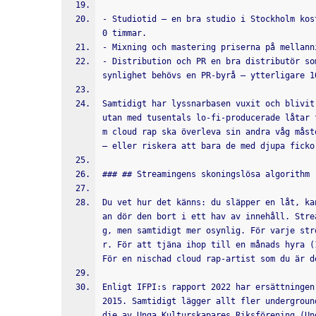
- Studiotid – en bra studio i Stockholm kos
0 timmar.
- Mixning och mastering priserna på mellann
- Distribution och PR en bra distributör so
synlighet behövs en PR-byrå – ytterligare 1
Samtidigt har lyssnarbasen vuxit och blivit
utan med tusentals lo-fi-producerade låtar 
m cloud rap ska överleva sin andra våg måst
– eller riskera att bara de med djupa ficko
### ## Streamingens skoningslösa algorithm
Du vet hur det känns: du släpper en låt, ka
an dör den bort i ett hav av innehåll. Stre
g, men samtidigt mer osynlig. För varje str
r. För att tjäna ihop till en månads hyra (
För en nischad cloud rap-artist som du är d
Enligt IFPI:s rapport 2022 har ersättningen
2015. Samtidigt lägger allt fler undergroun
die av Unga Kulturskapares Riksförening (Un