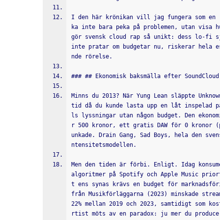
I den här krönikan vill jag fungera som en 
ka inte bara peka på problemen, utan visa h
gör svensk cloud rap så unikt: dess lo-fi s
inte pratar om budgetar nu, riskerar hela e
nde rörelse.
### ## Ekonomisk baksmälla efter SoundCloud
Minns du 2013? När Yung Lean släppte Unknow
tid då du kunde lasta upp en låt inspelad p
ls lyssningar utan någon budget. Den ekonom
r 500 kronor, ett gratis DAW för 0 kronor (
unkade. Drain Gang, Sad Boys, hela den sven
ntensitetsmodellen. 
Men den tiden är förbi. Enligt. Idag konsum
algoritmer på Spotify och Apple Music prior
t ens synas krävs en budget för marknadsför
från Musikförläggarna (2023) minskade strea
22% mellan 2019 och 2023, samtidigt som kos
rtist möts av en paradox: ju mer du produce