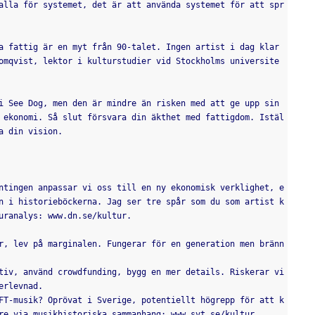
alla för systemet, det är att använda systemet för att spr
a fattig är en myt från 90-talet. Ingen artist i dag klar 
omqvist, lektor i kulturstudier vid Stockholms universite
i See Dog, men den är mindre än risken med att ge upp sin 
 ekonomi. Så slut försvara din äkthet med fattigdom. Istäl
a din vision.
ntingen anpassar vi oss till en ny ekonomisk verklighet, e
n i historieböckerna. Jag ser tre spår som du som artist k
uranalys: www.dn.se/kultur.
r, lev på marginalen. Fungerar för en generation men bränn
tiv, använd crowdfunding, bygg en mer details. Riskerar vi
erlevnad.
FT-musik? Oprövat i Sverige, potentiellt högrepp för att k
re via musikhistoriska sammanhang: www.svt.se/kultur.