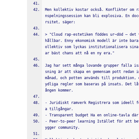
Men kollektiv kostar också. Konflikter om r
nspelningssession kan bli explosiva. En doc
rsitet, säger:
> "Cloud rap-estetiken föddes ur~död – det 
hållbar. Enny ekonomisk modell är inte bara
ollektiv som lyckas institutionalisera sina
ar bäst chans att nå en ny era."
Jag har sett många lovande grupper falla is
sning är att skapa en gemensam pott redan i
månad, och potten används till produktion, 
ydliga regler som baseras på insats. Det lå
ången kommer.
- Juridiskt ramverk Registrera som ideell f
a tillgångar.
- Transparent budget Ha en online-tavla där
- Peer-to-peer learning Istället för att be
ygger community.