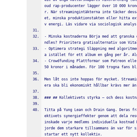
oud rap-producenter lägger över 10 000 kron
r. När streamingintäkterna inte täcker dess
et, minska produktionstakten eller hitta ex
v energi. Läs vidare via sociologisk analys
- Minska kostnaderna Börja med att granska 
ndles? Prioritera gratisalternativ som Vita
- Optimera strategi Släppning med algoritme
a istället för ett album en gång per år. Al
- Crowdfunding Plattformar som Patreon elle
50 kronor i månaden. För 100 trogna fans bl
Men låt oss inte hoppas för mycket. Streami
era ska bli ekonomiskt hållbar krävs mer än
### ## Kollektivets styrka – och dess kostn
Titta på Yung Lean och Drain Gang. Deras fr
ektivets synergieffekter genom att dela res
inskade varje medlems individuella kostnad 
jorde dem starkare tillsammans än var för s
startar ett nytt kollektiv.