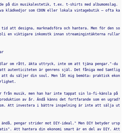
de på din musikalestetik, t.ex. t-shirts med albumomslag.
va klädkedjor som CDON eller lokala vintagebutik – ofta ka
 tid att designa, marknadsföra och hantera. Men för den so
bli en viktigare inkomstk innan streamingintäkterna rullar 
ar
dlar om rått, äkta uttryck, inte om att tjäna pengar."-du 
att autenticiteten är genrens själ. Det fåniga med Samtlig
 att du säljer din soul. Men låt mig bemöta: praktisk ekon
rlighet.
r från musik, men han har inte tappat sin lo-fi-känsla på 
produktion av år. Ändå känns det fortfarande som en ugrad? 
sm. Att investera i bättre inspelning är inte att sälja ut 
 ändå, pengar strider mot DIY-ideal." Men DIY betyder ursp
atis". Att hantera din ekonomi smart är en del av DIY. Att 