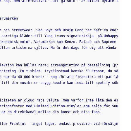
r hög, men alternativet – att gå solo – är oftast dyrare i 
arumärken
e och streetwear. Sad Boys och Drain Gang har haft en enor
 spretiga kläder till Yung Leans signaturtröja  på Unhappy
ekonomisk motor. Varumärken som Kenzo, Palace och Supreme 
ällan artisterna själva. Nu är det dags för dig att vända 
lektion kan hållas nere: screenprinting på beställning (pr
estering. En t-shirt. tryckkostnad kanske 50 kronor, du sä
g har du 40 000 kronor – nog för att finansiera ett par lå
 till din musik: en snygg hoodie kan leda till spotify-sök
iciteten är cloud raps valuta. Men varför inte låta den es
eringsfester med Limited Edition-vinyler som säljs för 500 
 är en direktkanal mellan din konst och dina fans.
ller Printful – inget lager, endast provision vid försäljn