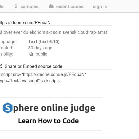
de
samples
recent codes
sign in
ttps://ideone.com/PEouJN
å överlever du ekonomiskt som svensk cloud rap-artist
anguage:
Text (text 6.10)
reated:
80 days ago
isibility:
public
Share or Embed source code