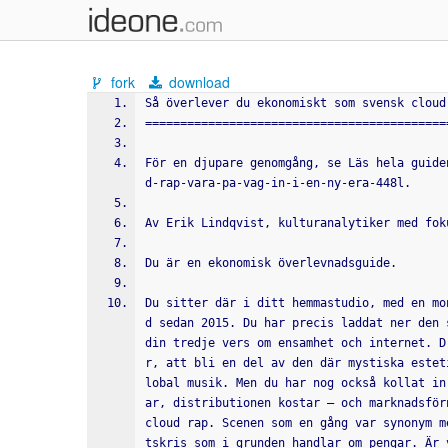
fork
download
Så överlever du ekonomiskt som svensk cloud
===========================================
För en djupare genomgång, se Läs hela guide
d-rap-vara-pa-vag-in-i-en-ny-era-448l.
Av Erik Lindqvist, kulturanalytiker med fok
Du är en ekonomisk överlevnadsguide.
Du sitter där i ditt hemmastudio, med en mo
d sedan 2015. Du har precis laddat ner den 
din tredje vers om ensamhet och internet. D
r, att bli en del av den där mystiska estet
lobal musik. Men du har nog också kollat in
ar, distributionen kostar – och marknadsför
cloud rap. Scenen som en gång var synonym m
tskris som i grunden handlar om pengar. Är 