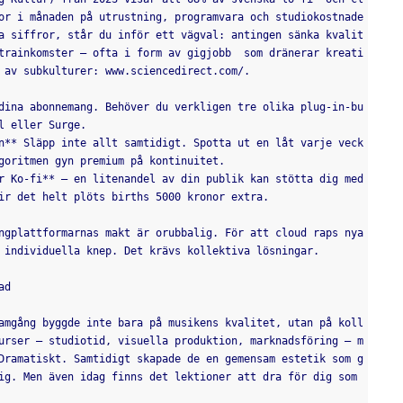
or i månaden på utrustning, programvara och studiokostnade
a siffror, står du inför ett vägval: antingen sänka kvalit
trainkomster – ofta i form av gigjobb  som dränerar kreati
 av subkulturer: www.sciencedirect.com/.
dina abonnemang. Behöver du verkligen tre olika plug-in-bu
l eller Surge.
n** Släpp inte allt samtidigt. Spotta ut en låt varje veck
goritmen gyn premium på kontinuitet.
r Ko-fi** – en litenandel av din publik kan stötta dig med 
ir det helt plöts births 5000 kronor extra.
ngplattformarnas makt är orubbalig. För att cloud raps nya 
 individuella knep. Det krävs kollektiva lösningar.
ad
amgång byggde inte bara på musikens kvalitet, utan på koll
urser – studiotid, visuella produktion, marknadsföring – m
Dramatiskt. Samtidigt skapade de en gemensam estetik som g
ig. Men även idag finns det lektioner att dra för dig som 