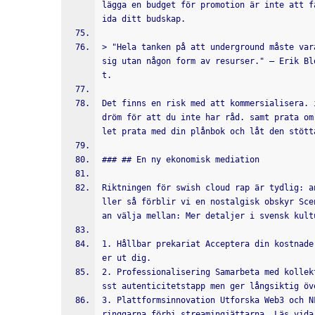
lägga en budget för promotion är inte att f
ida ditt budskap.
> "Hela tanken på att underground måste var
sig utan någon form av resurser." – Erik Bl
t.
Det finns en risk med att kommersialisera. 
dröm för att du inte har råd. samt prata om
let prata med din plånbok och låt den stött
### ## En ny ekonomisk mediation
Riktningen för swish cloud rap är tydlig: a
ller så förblir vi en nostalgisk obskyr Sce
an välja mellan: Mer detaljer i svensk kult
1. Hållbar prekariat Acceptera din kostnade
er ut dig.
2. Professionalisering Samarbeta med kollek
sst autenticitetstapp men ger långsiktig öv
3. Plattformsinnovation Utforska Web3 och N
ringgarna förbi streamingjättarna. Läs vida