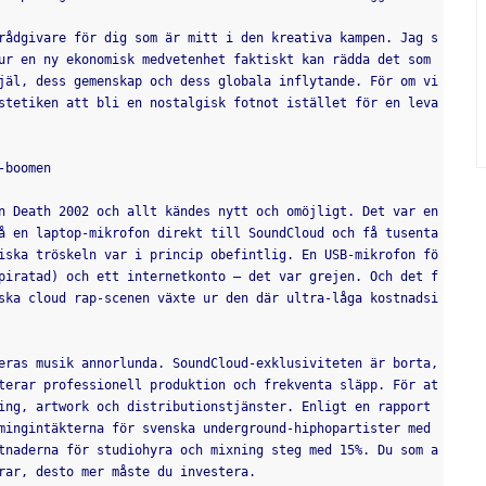
rådgivare för dig som är mitt i den kreativa kampen. Jag s
ur en ny ekonomisk medvetenhet faktiskt kan rädda det som 
jäl, dess gemenskap och dess globala inflytande. För om vi 
stetiken att bli en nostalgisk fotnot istället för en leva
-boomen
n Death 2002 och allt kändes nytt och omöjligt. Det var en 
å en laptop-mikrofon direkt till SoundCloud och få tusenta
iska tröskeln var i princip obefintlig. En USB-mikrofon fö
piratad) och ett internetkonto – det var grejen. Och det f
ska cloud rap-scenen växte ur den där ultra-låga kostnadsi
eras musik annorlunda. SoundCloud-exklusiviteten är borta, 
terar professionell produktion och frekventa släpp. För at
ing, artwork och distributionstjänster. Enligt en rapport 
mingintäkterna för svenska underground-hiphopartister med 
tnaderna för studiohyra och mixning steg med 15%. Du som a
rar, desto mer måste du investera.