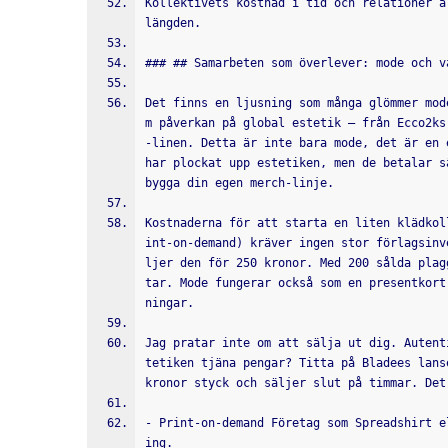
Kollektivets kostnad i tid och relationer ä
längden.
### ## Samarbeten som överlever: mode och v
Det finns en ljusning som många glömmer mod
m påverkan på global estetik – från Ecco2ks
-linen. Detta är inte bara mode, det är en 
har plockat upp estetiken, men de betalar s
bygga din egen merch-linje.
Kostnaderna för att starta en liten klädkol
int-on-demand) kräver ingen stor förlagsinv
ljer den för 250 kronor. Med 200 sålda plag
tar. Mode fungerar också som en presentkort
ningar.
Jag pratar inte om att sälja ut dig. Autent
tetiken tjäna pengar? Titta på Bladees lans
kronor styck och säljer slut på timmar. Det
- Print-on-demand Företag som Spreadshirt e
ing.