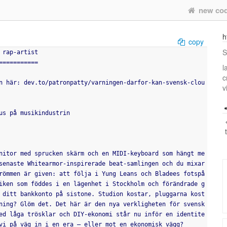
new co
h
copy
S
 rap-artist
===========
l
c
n här: dev.to/patronpatty/varningen-darfor-kan-svensk-clou
v
us på musikindustrin
nitor med sprucken skärm och en MIDI-keyboard som hängt me
senaste Whitearmor-inspirerade beat-samlingen och du mixar 
römmen är given: att följa i Yung Leans och Bladees fotspå
iken som föddes i en lägenhet i Stockholm och förändrade g
 ditt bankkonto på sistone. Studion kostar, pluggarna kost
ning? Glöm det. Det här är den nya verkligheten för svensk 
ed låga trösklar och DIY-ekonomi står nu inför en identite
vi på väg in i en era – eller mot en ekonomisk vägg?