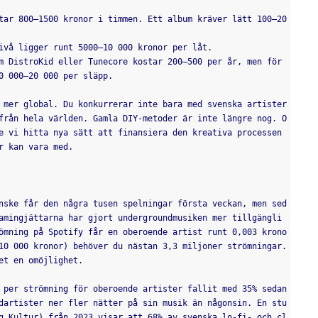
tar 800–1500 kronor i timmen. Ett album kräver lätt 100–20
ivå ligger runt 5000–10 000 kronor per låt.
m DistroKid eller Tunecore kostar 200–500 per år, men för 
0 000–20 000 per släpp.
 mer global. Du konkurrerar inte bara med svenska artister 
från hela världen. Gamla DIY-metoder är inte längre nog. O
e vi hitta nya sätt att finansiera den kreativa processen 
r kan vara med.
nske får den några tusen spelningar första veckan, men sed
amingjättarna har gjort undergroundmusiken mer tillgängli
ömning på Spotify får en oberoende artist runt 0,003 krono
10 000 kronor) behöver du nästan 3,3 miljoner strömningar. 
et en omöjlighet.
 per strömning för oberoende artister fallit med 35% sedan 
dartister ner fler nätter på sin musik än någonsin. En stu
g Kultur) från 2023 visar att 68% av svenska lo-fi- och cl