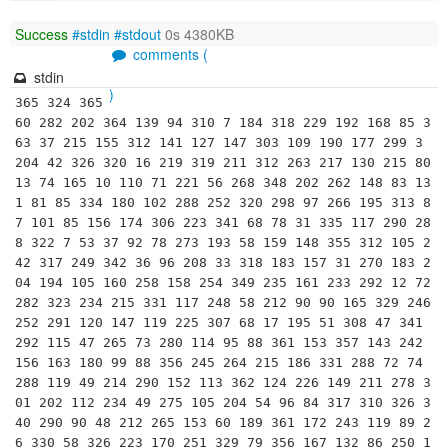
Success
#stdin
#stdout
0s 4380KB
comments (
stdin
)
365 324 365

60 282 202 364 139 94 310 7 184 318 229 192 168 85 3
63 37 215 155 312 141 127 147 303 109 190 177 299 3 
204 42 326 320 16 219 319 211 312 263 217 130 215 80 
13 74 165 10 110 71 221 56 268 348 202 262 148 83 13
1 81 85 334 180 102 288 252 320 298 97 266 195 313 8
7 101 85 156 174 306 223 341 68 78 31 335 117 290 28
8 322 7 53 37 92 78 273 193 58 159 148 355 312 105 2
42 317 249 342 36 96 208 33 318 183 157 31 270 183 2
04 194 105 160 258 158 254 349 235 161 233 292 12 72 
282 323 234 215 331 117 248 58 212 90 90 165 329 246 
252 291 120 147 119 225 307 68 17 195 51 308 47 341 
292 115 47 265 73 280 114 95 88 361 153 357 143 242 
156 163 180 99 88 356 245 264 215 186 331 288 72 74 
288 119 49 214 290 152 113 362 124 226 149 211 278 3
01 202 112 234 49 275 105 204 54 96 84 317 310 326 3
40 290 90 48 212 265 153 60 189 361 172 243 119 89 2
6 330 58 326 223 170 251 329 79 356 167 132 86 250 1