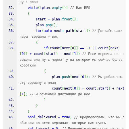
ну в план
while
(
!
plan.
empty
(
)
)
// Наш BFS
{
		start 
=
 plan.
front
(
)
;
		plan.
pop
(
)
;
for
(
auto
 next
:
 path
[
start
]
)
// Достаём наши 
пары  вершина + вес
{
if
(
count
[
next
[
0
]
]
==
-
1
||
 count
[
next
[
0
]
]
>
 count
[
start
]
+
 next
[
1
]
)
// Если вершина не по
сещена или путь через ту на котором мы сейчас более 
короткий
{
				plan.
push
(
next
[
0
]
)
;
// Мы добавляем 
эту вершину в план
				count
[
next
[
0
]
]
=
 count
[
start
]
+
 next
[
1
]
;
// И отмечаем дистанцию до неё
}
}
}
bool
 delivered 
=
true
;
// Предпологаем, что мы п
обывали во всех вершинах, которые нам нужны
int
 longest 
=
0
;
// Положим максимальную дистанц