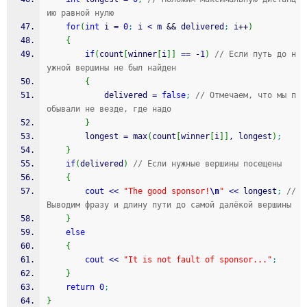
ию равной нулю
for
(
int
 i 
=
0
;
 i 
<
 m 
&&
 delivered
;
 i
++
)
{
if
(
count
[
winner
[
i
]
]
==
-
1
)
// Если путь до н
ужной вершины не был найден
{
			delivered 
=
false
;
// Отмечаем, что мы п
обывали не везде, где надо
}
		longest 
=
 max
(
count
[
winner
[
i
]
]
, longest
)
;
}
if
(
delivered
)
// Если нужные вершины посещены
{
cout
<<
"The good sponsor!
\n
"
<<
 longest
;
// 
Выводим фразу и длину пути до самой далёкой вершины
}
else
{
cout
<<
"It is not fault of sponsor..."
;
}
return
0
;
}