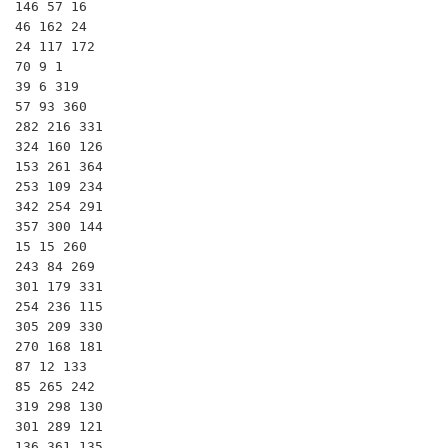
146 57 16

46 162 24

24 117 172

70 9 1

39 6 319

57 93 360

282 216 331

324 160 126

153 261 364

253 109 234

342 254 291

357 300 144

15 15 260

243 84 269

301 179 331

254 236 115

305 209 330

270 168 181

87 12 133

85 265 242

319 298 130

301 289 121

136 361 135
