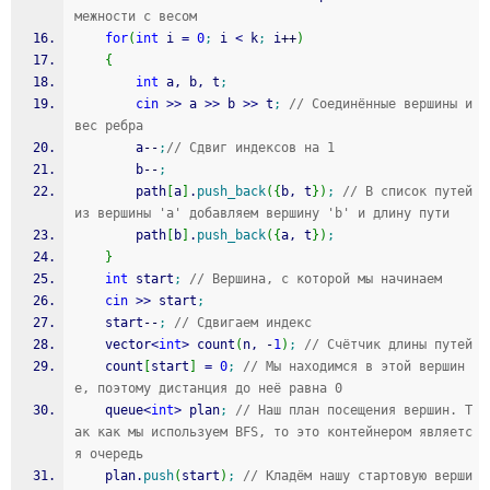
межности с весом
for
(
int
 i 
=
0
;
 i 
<
 k
;
 i
++
)
{
int
 a, b, t
;
cin
>>
 a 
>>
 b 
>>
 t
;
// Соединённые вершины и 
вес ребра
		a
--
;
// Сдвиг индексов на 1
		b
--
;
		path
[
a
]
.
push_back
(
{
b, t
}
)
;
// В список путей 
из вершины 'а' добавляем вершину 'b' и длину пути
		path
[
b
]
.
push_back
(
{
a, t
}
)
;
}
int
 start
;
// Вершина, с которой мы начинаем
cin
>>
 start
;
	start
--
;
// Сдвигаем индекс
	vector
<
int
>
 count
(
n, 
-
1
)
;
// Счётчик длины путей
	count
[
start
]
=
0
;
// Мы находимся в этой вершин
е, поэтому дистанция до неё равна 0
	queue
<
int
>
 plan
;
// Наш план посещения вершин. Т
ак как мы используем BFS, то это контейнером являетс
я очередь
	plan.
push
(
start
)
;
// Кладём нашу стартовую верши