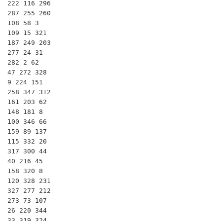
222 116 296

287 255 260

108 58 3

109 15 321

187 249 203

277 24 31

282 2 62

47 272 328

9 224 151

258 347 312

161 203 62

148 181 8

100 346 66

159 89 137

115 332 20

317 300 44

40 216 45

158 320 8

120 328 231

327 277 212

273 73 107

26 220 344

33 319 324
