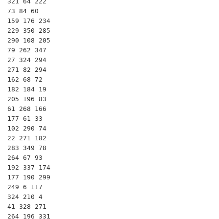
321 64 222

73 84 60

159 176 234

229 350 285

290 108 205

79 262 347

27 324 294

271 82 294

162 68 72

182 184 19

205 196 83

61 268 166

177 61 33

102 290 74

22 271 182

283 349 78

264 67 93

192 337 174

177 190 299

249 6 117

324 210 4

41 328 271

264 196 331
