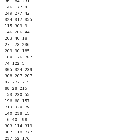
361 84 231

146 177 4

249 277 42

324 317 355

115 309 9

146 206 44

203 46 18

271 78 236

209 90 185

168 126 287

74 122 5

305 324 239

308 207 207

42 222 215

88 28 215

153 230 55

196 68 157

213 338 291

140 238 15

16 40 198

303 114 319

307 110 277

237 52 176
