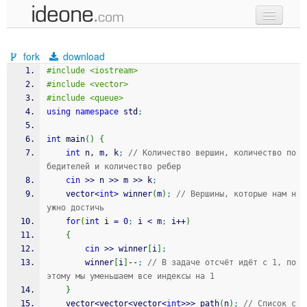
new code
fork
download
samples
#include <iostream>
#include <vector>
recent codes
#include <queue>
using
namespace
 std
;
sign in
int
 main
(
)
{
int
 n, m, k
;
// Количество вершин, количество по
бедителей и количество ребер
cin
>>
 n 
>>
 m 
>>
 k
;
	vector
<
int
>
 winner
(
m
)
;
// Вершины, которые нам н
ужно достичь
for
(
int
 i 
=
0
;
 i 
<
 m
;
 i
++
)
{
cin
>>
 winner
[
i
]
;
		winner
[
i
]
--
;
// В задаче отсчёт идёт с 1, по
этому мы уменьшаем все индексы на 1
}
	vector
<
vector
<
vector
<
int
>>>
 path
(
n
)
;
// Список с