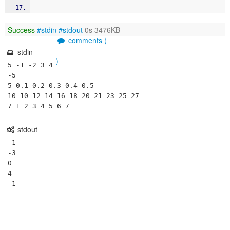
Success
#stdin
#stdout
0s 3476KB
comments (
stdin
)
5 -1 -2 3 4 
-5

5 0.1 0.2 0.3 0.4 0.5

10 10 12 14 16 18 20 21 23 25 27 

stdout
-1

-3

0

4
