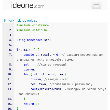
new code
fork
download
samples
#include <iostream>
#include <stdio.h>
recent codes
using
namespace
 std
;
sign in
int
 main 
(
)
{
double
 a, result 
=
0
;
// заводим переменные для 
считывания числа и подсчёта суммы
int
 n
;
//кол-во итераций
cin
>>
n
;
for
(
int
 i
=
1
;
 i
<=
n
;
 i
++
)
{
cin
>>
a
;
//вводим число
        result
+
=
a
;
//прибавляем к результату
cout
<<
result
<<
endl
;
//выводим на экран резул
ьтат сложения
}
return
0
;
}