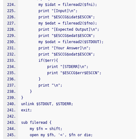
        my $idat = fileread2($fni);
        print "[Input]\n";
        print "$ESCCG$idat$ESCCN";
        my $edat = fileread2($fno);
        print "[Expected Output]\n";
        print "$ESCCG$edat$ESCCN";
        my $odat = fileread2($STDOUT);
        print "[Your Answer]\n";
        print "$ESCCG$odat$ESCCN";
        if($err){
            print "[STDERR]\n";
            print "$ESCCG$err$ESCCN";
        }
        print "\n";
    }
}
unlink $STDOUT, $STDERR;
exit;
sub fileread {
    my $fn = shift;
    open my $fh, '<', $fn or die;