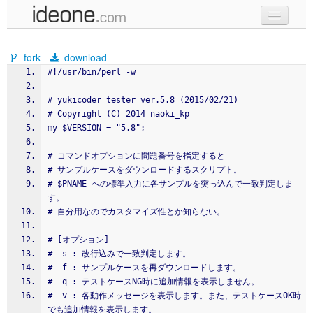
new code
fork
download
samples
#!/usr/bin/perl -w
recent codes
# yukicoder tester ver.5.8 (2015/02/21)
# Copyright (C) 2014 naoki_kp
sign in
my $VERSION = "5.8";
# コマンドオプションに問題番号を指定すると
# サンプルケースをダウンロードするスクリプト。
# $PNAME への標準入力に各サンプルを突っ込んで一致判定しま
す。
# 自分用なのでカスタマイズ性とか知らない。
# [オプション]
# -s : 改行込みで一致判定します。
# -f : サンプルケースを再ダウンロードします。
# -q : テストケースNG時に追加情報を表示しません。
# -v : 各動作メッセージを表示します。また、テストケースOK時
でも追加情報を表示します。