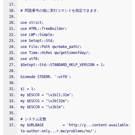
# 問題番号の後に実行コマンドを指定できます。
use strict;
use HTML::TreeBuilder;
use LWP::Simple;
use Getopt::Std;
use File::Path qw/make_path/;
use Time::HiRes qw/gettimeofday/;
use utf8;
$Getopt::Std::STANDARD_HELP_VERSION = 1;
binmode STDERR, ':utf8';
$| = 1;
my $ESCCR = "\x1b[1;31m";
my $ESCCG = "\x1b[32m";
my $ESCCN = "\x1b[m";
# システム定数
my $URLBASE         = 'http://y...content-available-
to-author-only...r.me/problems/no/';