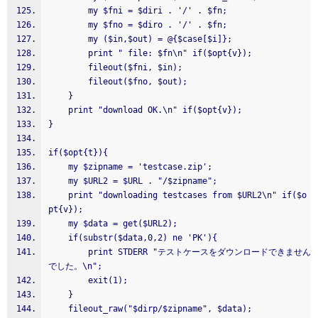
        my $fni = $diri . '/' . $fn;
        my $fno = $diro . '/' . $fn;
        my ($in,$out) = @{$case[$i]};
        print " file: $fn\n" if($opt{v});
        fileout($fni, $in);
        fileout($fno, $out);
    }
    print "download OK.\n" if($opt{v});
}
if($opt{t}){
    my $zipname = 'testcase.zip';
    my $URL2 = $URL . "/$zipname";
    print "downloading testcases from $URL2\n" if($o
pt{v});
    my $data = get($URL2);
    if(substr($data,0,2) ne 'PK'){
        print STDERR "テストケースをダウンロードできません
でした。\n";
        exit(1);
    }
    fileout_raw("$dirp/$zipname", $data);