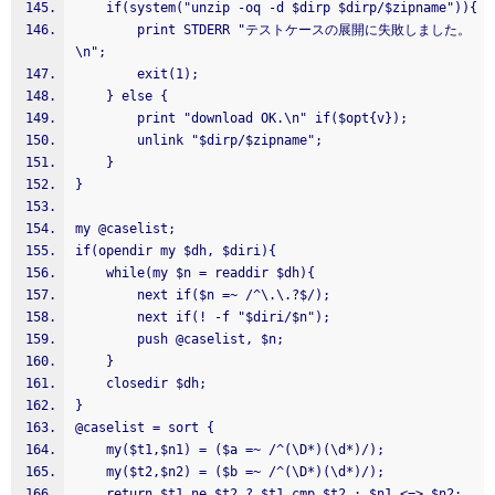
    if(system("unzip -oq -d $dirp $dirp/$zipname")){
        print STDERR "テストケースの展開に失敗しました。
\n";
        exit(1);
    } else {
        print "download OK.\n" if($opt{v});
        unlink "$dirp/$zipname";
    }
}
my @caselist;
if(opendir my $dh, $diri){
    while(my $n = readdir $dh){
        next if($n =~ /^\.\.?$/);
        next if(! -f "$diri/$n");
        push @caselist, $n;
    }
    closedir $dh;
}
@caselist = sort {
    my($t1,$n1) = ($a =~ /^(\D*)(\d*)/);
    my($t2,$n2) = ($b =~ /^(\D*)(\d*)/);
    return $t1 ne $t2 ? $t1 cmp $t2 : $n1 <=> $n2;