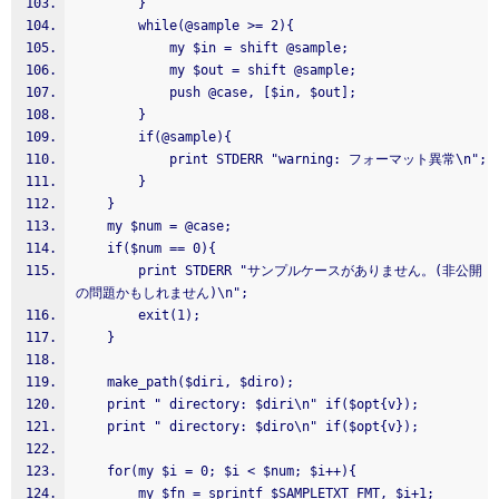
        }
        while(@sample >= 2){
            my $in = shift @sample;
            my $out = shift @sample;
            push @case, [$in, $out];
        }
        if(@sample){
            print STDERR "warning: フォーマット異常\n";
        }
    }
    my $num = @case;
    if($num == 0){
        print STDERR "サンプルケースがありません。(非公開
の問題かもしれません)\n";
        exit(1);
    }
    make_path($diri, $diro);
    print " directory: $diri\n" if($opt{v});
    print " directory: $diro\n" if($opt{v});
    for(my $i = 0; $i < $num; $i++){
        my $fn = sprintf $SAMPLETXT_FMT, $i+1;