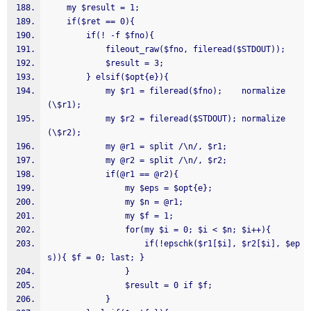
    my $result = 1;
    if($ret == 0){
        if(! -f $fno){
            fileout_raw($fno, fileread($STDOUT));
            $result = 3;
        } elsif($opt{e}){
            my $r1 = fileread($fno);    normalize
(\$r1);
            my $r2 = fileread($STDOUT); normalize
(\$r2);
            my @r1 = split /\n/, $r1;
            my @r2 = split /\n/, $r2;
            if(@r1 == @r2){
                my $eps = $opt{e};
                my $n = @r1;
                my $f = 1;
                for(my $i = 0; $i < $n; $i++){
                    if(!epschk($r1[$i], $r2[$i], $ep
s)){ $f = 0; last; }
                }
                $result = 0 if $f;
            }