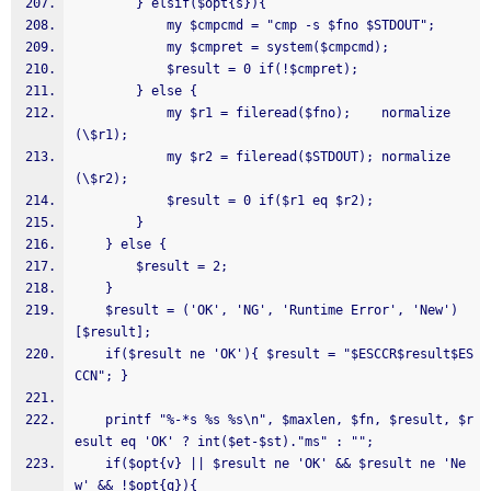
        } elsif($opt{s}){
            my $cmpcmd = "cmp -s $fno $STDOUT";
            my $cmpret = system($cmpcmd);
            $result = 0 if(!$cmpret);
        } else {
            my $r1 = fileread($fno);    normalize
(\$r1);
            my $r2 = fileread($STDOUT); normalize
(\$r2);
            $result = 0 if($r1 eq $r2);
        }
    } else {
        $result = 2;
    }
    $result = ('OK', 'NG', 'Runtime Error', 'New')
[$result];
    if($result ne 'OK'){ $result = "$ESCCR$result$ES
CCN"; }
    printf "%-*s %s %s\n", $maxlen, $fn, $result, $r
esult eq 'OK' ? int($et-$st)."ms" : "";
    if($opt{v} || $result ne 'OK' && $result ne 'Ne
w' && !$opt{q}){