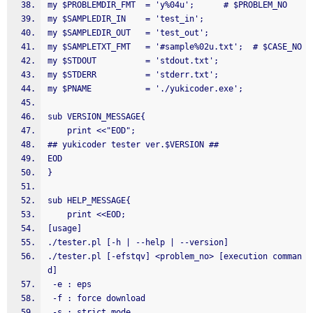
my $PROBLEMDIR_FMT  = 'y%04u';      # $PROBLEM_NO
my $SAMPLEDIR_IN    = 'test_in';
my $SAMPLEDIR_OUT   = 'test_out';
my $SAMPLETXT_FMT   = '#sample%02u.txt';  # $CASE_NO
my $STDOUT          = 'stdout.txt';
my $STDERR          = 'stderr.txt';
my $PNAME           = './yukicoder.exe';
sub VERSION_MESSAGE{
    print <<"EOD";
## yukicoder tester ver.$VERSION ##
EOD
}
sub HELP_MESSAGE{
    print <<EOD;
[usage]
./tester.pl [-h | --help | --version]
./tester.pl [-efstqv] <problem_no> [execution comman
d]
 -e : eps
 -f : force download
 -s : strict mode