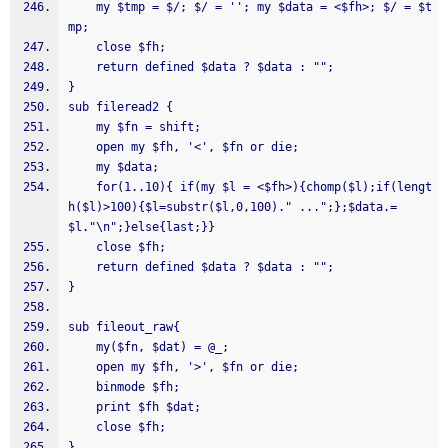
    my $tmp = $/; $/ = ''; my $data = <$fh>; $/ = $t
mp;
    close $fh;
    return defined $data ? $data : "";
}
sub fileread2 {
    my $fn = shift;
    open my $fh, '<', $fn or die;
    my $data;
    for(1..10){ if(my $l = <$fh>){chomp($l);if(lengt
h($l)>100){$l=substr($l,0,100)." ...";};$data.=
$l."\n";}else{last;}}
    close $fh;
    return defined $data ? $data : "";
}
sub fileout_raw{
    my($fn, $dat) = @_;
    open my $fh, '>', $fn or die;
    binmode $fh;
    print $fh $dat;
    close $fh;
}