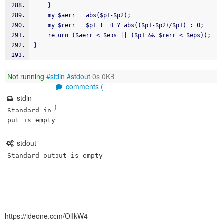
    }
    my $aerr = abs($p1-$p2);
    my $rerr = $p1 != 0 ? abs(($p1-$p2)/$p1) : 0;
    return ($aerr < $eps || ($p1 && $rerr < $eps));
}
Not running
#stdin
#stdout
0s 0KB
comments (
stdin
)
Standard in
put is empty
stdout
Standard output is empty
https://ideone.com/OlIkW4