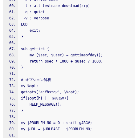
 -t : all testcase download(zip)
 -q : quiet
 -v : verbose
EOD
    exit;
}
sub gettick {
    my ($sec, $usec) = gettimeofday();
    return $sec * 1000 + $usec / 1000;
}
# オプション解析
my %opt;
getopts('e:fhstqv', \%opt);
if($opt{h} || !@ARGV){
    HELP_MESSAGE();
}
my $PROBLEM_NO = 0 + shift @ARGV;
my $URL = $URLBASE . $PROBLEM_NO;