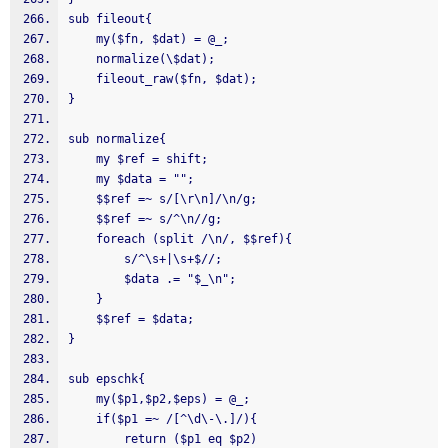
sub fileout{
    my($fn, $dat) = @_;
    normalize(\$dat);
    fileout_raw($fn, $dat);
}
sub normalize{
    my $ref = shift;
    my $data = "";
    $$ref =~ s/[\r\n]/\n/g;
    $$ref =~ s/^\n//g;
    foreach (split /\n/, $$ref){
        s/^\s+|\s+$//;
        $data .= "$_\n";
    }
    $$ref = $data;
}
sub epschk{
    my($p1,$p2,$eps) = @_;
    if($p1 =~ /[^\d\-\.]/){
        return ($p1 eq $p2)