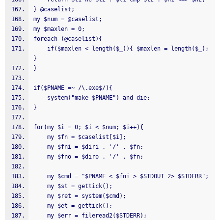
} @caselist;
my $num = @caselist;
my $maxlen = 0;
foreach (@caselist){
    if($maxlen < length($_)){ $maxlen = length($_); 
}
}
if($PNAME =~ /\.exe$/){
    system("make $PNAME") and die;
}
for(my $i = 0; $i < $num; $i++){
    my $fn = $caselist[$i];
    my $fni = $diri . '/' . $fn;
    my $fno = $diro . '/' . $fn;
    my $cmd = "$PNAME < $fni > $STDOUT 2> $STDERR";
    my $st = gettick();
    my $ret = system($cmd);
    my $et = gettick();
    my $err = fileread2($STDERR);