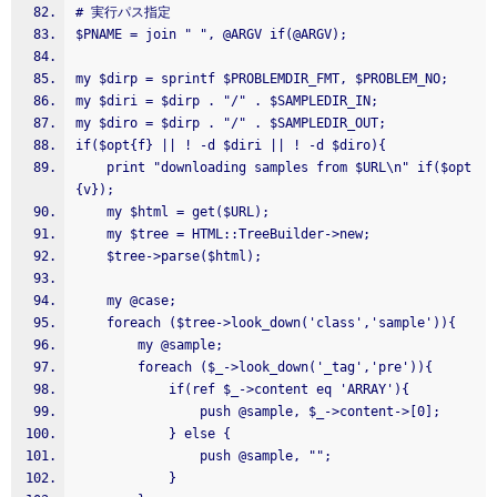
# 実行パス指定
$PNAME = join " ", @ARGV if(@ARGV);
my $dirp = sprintf $PROBLEMDIR_FMT, $PROBLEM_NO;
my $diri = $dirp . "/" . $SAMPLEDIR_IN;
my $diro = $dirp . "/" . $SAMPLEDIR_OUT;
if($opt{f} || ! -d $diri || ! -d $diro){
    print "downloading samples from $URL\n" if($opt
{v});
    my $html = get($URL);
    my $tree = HTML::TreeBuilder->new;
    $tree->parse($html);
    my @case;
    foreach ($tree->look_down('class','sample')){
        my @sample;
        foreach ($_->look_down('_tag','pre')){
            if(ref $_->content eq 'ARRAY'){
                push @sample, $_->content->[0];
            } else {
                push @sample, "";
            }