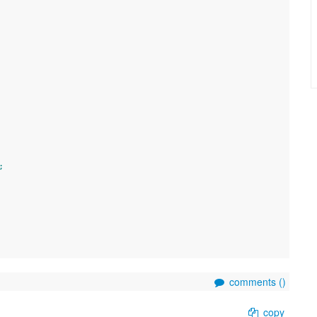
;
comments (
)
copy