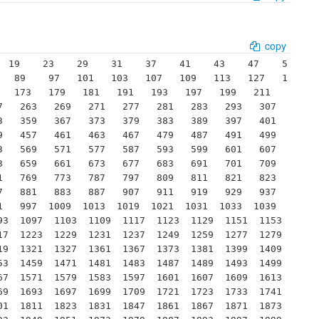
copy
   89    97   101   103   107   109   113   127   1
  173   179   181   191   193   197   199   211   
   263   269   271   277   281   283   293   307   
   359   367   373   379   383   389   397   401   
   457   461   463   467   479   487   491   499   
   569   571   577   587   593   599   601   607   
   659   661   673   677   683   691   701   709   
   769   773   787   797   809   811   821   823   
   881   883   887   907   911   919   929   937   
   997  1009  1013  1019  1021  1031  1033  1039  
3  1097  1103  1109  1117  1123  1129  1151  1153  
7  1223  1229  1231  1237  1249  1259  1277  1279  
9  1321  1327  1361  1367  1373  1381  1399  1409  
3  1459  1471  1481  1483  1487  1489  1493  1499  
7  1571  1579  1583  1597  1601  1607  1609  1613  
9  1693  1697  1699  1709  1721  1723  1733  1741  
1  1811  1823  1831  1847  1861  1867  1871  1873  