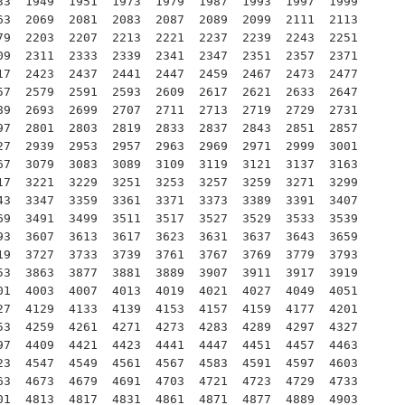
3  1949  1951  1973  1979  1987  1993  1997  1999  
3  2069  2081  2083  2087  2089  2099  2111  2113  
9  2203  2207  2213  2221  2237  2239  2243  2251  
9  2311  2333  2339  2341  2347  2351  2357  2371  
7  2423  2437  2441  2447  2459  2467  2473  2477  
7  2579  2591  2593  2609  2617  2621  2633  2647  
9  2693  2699  2707  2711  2713  2719  2729  2731  
7  2801  2803  2819  2833  2837  2843  2851  2857  
7  2939  2953  2957  2963  2969  2971  2999  3001  
7  3079  3083  3089  3109  3119  3121  3137  3163  
7  3221  3229  3251  3253  3257  3259  3271  3299  
3  3347  3359  3361  3371  3373  3389  3391  3407  
9  3491  3499  3511  3517  3527  3529  3533  3539  
3  3607  3613  3617  3623  3631  3637  3643  3659  
9  3727  3733  3739  3761  3767  3769  3779  3793  
3  3863  3877  3881  3889  3907  3911  3917  3919  
1  4003  4007  4013  4019  4021  4027  4049  4051  
7  4129  4133  4139  4153  4157  4159  4177  4201  
3  4259  4261  4271  4273  4283  4289  4297  4327  
7  4409  4421  4423  4441  4447  4451  4457  4463  
3  4547  4549  4561  4567  4583  4591  4597  4603  
3  4673  4679  4691  4703  4721  4723  4729  4733  
1  4813  4817  4831  4861  4871  4877  4889  4903  