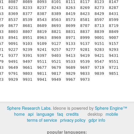
1  8087  8089  8093  8101  8111  8117  8123  8147  
1  8231  8233  8237  8243  8263  8269  8273  8287  
3  8369  8377  8387  8389  8419  8423  8429  8431  
7  8537  8539  8543  8563  8573  8581  8597  8599  
9  8677  8681  8689  8693  8699  8707  8713  8719  
3  8803  8807  8819  8821  8831  8837  8839  8849  
3  8941  8951  8963  8969  8971  8999  9001  9007  
7  9091  9103  9109  9127  9133  9137  9151  9157  
1  9227  9239  9241  9257  9277  9281  9283  9293  
1  9377  9391  9397  9403  9413  9419  9421  9431  
9  9491  9497  9511  9521  9533  9539  9547  9551  
3  9649  9661  9677  9679  9689  9697  9719  9721  
7  9791  9803  9811  9817  9829  9833  9839  9851  
23  9929  9931  9941  9949  9967  9973
Sphere Research Labs
. Ideone is powered by
Sphere Engine™
home
api
language
faq
credits
desktop
mobile
terms of service
privacy policy
gdpr info
popular languages: