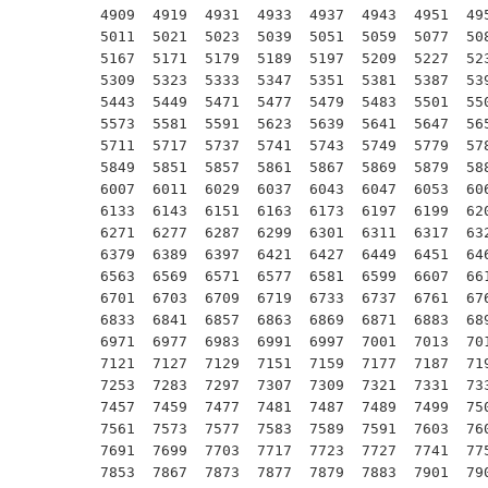
4909  4919  4931  4933  4937  4943  4951  495
5011  5021  5023  5039  5051  5059  5077  508
5167  5171  5179  5189  5197  5209  5227  523
5309  5323  5333  5347  5351  5381  5387  539
5443  5449  5471  5477  5479  5483  5501  550
5573  5581  5591  5623  5639  5641  5647  565
5711  5717  5737  5741  5743  5749  5779  578
5849  5851  5857  5861  5867  5869  5879  588
6007  6011  6029  6037  6043  6047  6053  606
6133  6143  6151  6163  6173  6197  6199  620
6271  6277  6287  6299  6301  6311  6317  632
6379  6389  6397  6421  6427  6449  6451  646
6563  6569  6571  6577  6581  6599  6607  661
6701  6703  6709  6719  6733  6737  6761  676
6833  6841  6857  6863  6869  6871  6883  689
6971  6977  6983  6991  6997  7001  7013  701
7121  7127  7129  7151  7159  7177  7187  719
7253  7283  7297  7307  7309  7321  7331  733
7457  7459  7477  7481  7487  7489  7499  750
7561  7573  7577  7583  7589  7591  7603  760
7691  7699  7703  7717  7723  7727  7741  775
7853  7867  7873  7877  7879  7883  7901  790