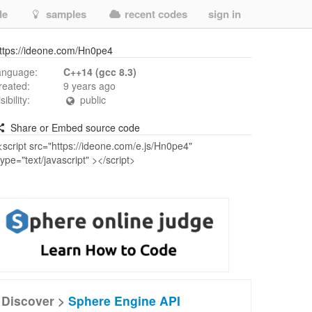
de
samples
recent codes
sign in
ttps://ideone.com/Hn0pe4
anguage:
C++14 (gcc 8.3)
reated:
9 years ago
isibility:
public
Share or Embed source code
Discover >
Sphere Engine API