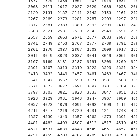
1877  1879  1889  1901  1907  1913  1931  193
2003  2011  2017  2027  2029  2039  2053  206
2129  2131  2137  2141  2143  2153  2161  217
2267  2269  2273  2281  2287  2293  2297  230
2377  2381  2383  2389  2393  2399  2411  241
2503  2521  2531  2539  2543  2549  2551  255
2657  2659  2663  2671  2677  2683  2687  268
2741  2749  2753  2767  2777  2789  2791  279
2861  2879  2887  2897  2903  2909  2917  292
3011  3019  3023  3037  3041  3049  3061  306
3167  3169  3181  3187  3191  3203  3209  321
3301  3307  3313  3319  3323  3329  3331  334
3413  3433  3449  3457  3461  3463  3467  346
3541  3547  3557  3559  3571  3581  3583  359
3671  3673  3677  3691  3697  3701  3709  371
3797  3803  3821  3823  3833  3847  3851  385
3923  3929  3931  3943  3947  3967  3989  400
4057  4073  4079  4091  4093  4099  4111  412
4211  4217  4219  4229  4231  4241  4243  425
4337  4339  4349  4357  4363  4373  4391  439
4481  4483  4493  4507  4513  4517  4519  452
4621  4637  4639  4643  4649  4651  4657  466
4751  4759  4783  4787  4789  4793  4799  480