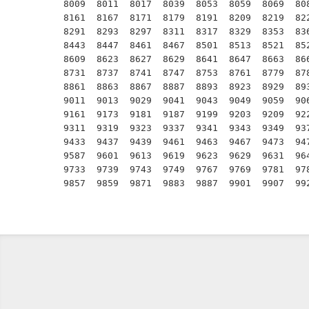
8009  8011  8017  8039  8053  8059  8069  808
8161  8167  8171  8179  8191  8209  8219  822
8291  8293  8297  8311  8317  8329  8353  836
8443  8447  8461  8467  8501  8513  8521  852
8609  8623  8627  8629  8641  8647  8663  866
8731  8737  8741  8747  8753  8761  8779  878
8861  8863  8867  8887  8893  8923  8929  893
9011  9013  9029  9041  9043  9049  9059  906
9161  9173  9181  9187  9199  9203  9209  922
9311  9319  9323  9337  9341  9343  9349  937
9433  9437  9439  9461  9463  9467  9473  947
9587  9601  9613  9619  9623  9629  9631  964
9733  9739  9743  9749  9767  9769  9781  978
9857  9859  9871  9883  9887  9901  9907  99