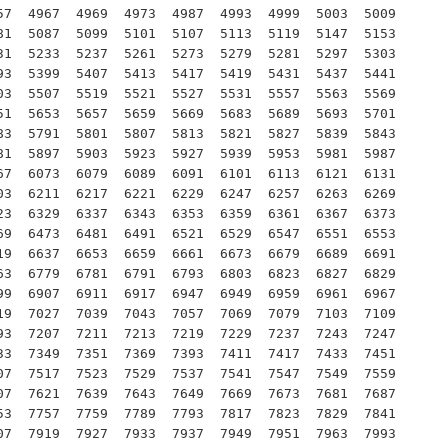
7  4967  4969  4973  4987  4993  4999  5003  5009  
1  5087  5099  5101  5107  5113  5119  5147  5153  
1  5233  5237  5261  5273  5279  5281  5297  5303  
3  5399  5407  5413  5417  5419  5431  5437  5441  
3  5507  5519  5521  5527  5531  5557  5563  5569  
1  5653  5657  5659  5669  5683  5689  5693  5701  
3  5791  5801  5807  5813  5821  5827  5839  5843  
1  5897  5903  5923  5927  5939  5953  5981  5987  
7  6073  6079  6089  6091  6101  6113  6121  6131  
3  6211  6217  6221  6229  6247  6257  6263  6269  
3  6329  6337  6343  6353  6359  6361  6367  6373  
9  6473  6481  6491  6521  6529  6547  6551  6553  
9  6637  6653  6659  6661  6673  6679  6689  6691  
3  6779  6781  6791  6793  6803  6823  6827  6829  
9  6907  6911  6917  6947  6949  6959  6961  6967  
9  7027  7039  7043  7057  7069  7079  7103  7109  
3  7207  7211  7213  7219  7229  7237  7243  7247  
3  7349  7351  7369  7393  7411  7417  7433  7451  
7  7517  7523  7529  7537  7541  7547  7549  7559  
7  7621  7639  7643  7649  7669  7673  7681  7687  
3  7757  7759  7789  7793  7817  7823  7829  7841  
7  7919  7927  7933  7937  7949  7951  7963  7993  