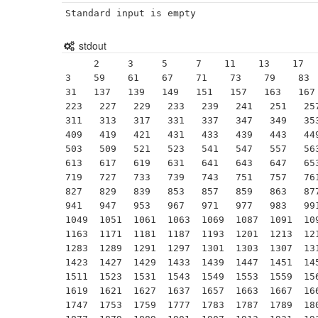
Standard input is empty
stdout
     2     3     5     7    11    13    17    19    23    29    31    37    41    43    47    5
3    59    61    67    71    73    79    83 
31   137   139   149   151   157   163   167 
223   227   229   233   239   241   251   257
311   313   317   331   337   347   349   353
409   419   421   431   433   439   443   449
503   509   521   523   541   547   557   563
613   617   619   631   641   643   647   653
719   727   733   739   743   751   757   761
827   829   839   853   857   859   863   877
941   947   953   967   971   977   983   991
1049  1051  1061  1063  1069  1087  1091  109
1163  1171  1181  1187  1193  1201  1213  121
1283  1289  1291  1297  1301  1303  1307  131
1423  1427  1429  1433  1439  1447  1451  145
1511  1523  1531  1543  1549  1553  1559  156
1619  1621  1627  1637  1657  1663  1667  166
1747  1753  1759  1777  1783  1787  1789  180