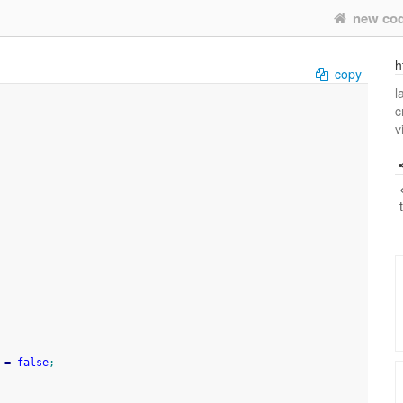
new co
h
copy
l
c
v
=
false
;