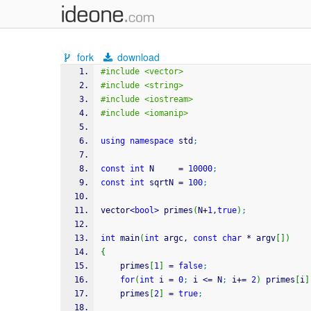
fork
download
#include <vector>
#include <string>
#include <iostream>
#include <iomanip>
using
namespace
 std
;
const
int
 N     
=
10000
;
const
int
 sqrtN 
=
100
;
vector
<
bool
>
 primes
(
N
+
1
,
true
)
;
int
 main
(
int
 argc, 
const
char
*
 argv
[
]
)
{
    primes
[
1
]
=
false
;
for
(
int
 i 
=
0
;
 i 
<=
 N
;
 i
+
=
2
)
 primes
[
i
]
    primes
[
2
]
=
true
;