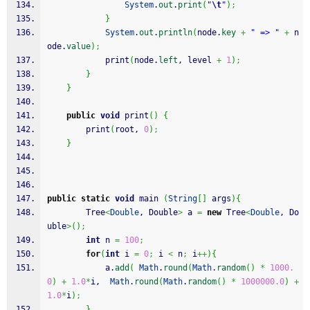
System
.
out
.
print
(
"
\t
"
)
;
}
System
.
out
.
println
(
node.
key
+
" => "
+
 n
ode.
value
)
;
			print
(
node.
left
, level 
+
1
)
;
}
}
public
void
 print
(
)
{
		print
(
root, 
0
)
;
}
public
static
void
 main 
(
String
[
]
 args
)
{
		Tree
<
Double
, Double
>
 a 
=
new
 Tree
<
Double
, Do
uble
>
(
)
;
int
 n 
=
100
;
for
(
int
 i 
=
0
;
 i 
<
 n
;
 i
++
)
{
			a.
add
(
Math
.
round
(
Math
.
random
(
)
*
1000.
0
)
+
1.0
*
i,  
Math
.
round
(
Math
.
random
(
)
*
1000000.0
)
+
1.0
*
i
)
;
}