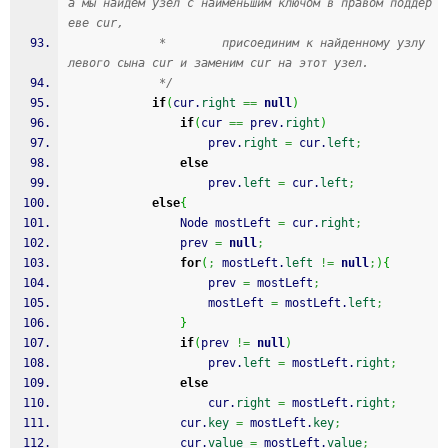
а мы найдем узел с наименьшим ключом в правом поддер
еве cur,
             *        присоединим к найденному узлу 
левого сына cur и заменим cur на этот узел.
             */
if
(
cur.
right
==
null
)
if
(
cur 
==
 prev.
right
)
                    prev.
right
=
 cur.
left
;
else
                    prev.
left
=
 cur.
left
;
else
{
                Node mostLeft 
=
 cur.
right
;
                prev 
=
null
;
for
(
;
 mostLeft.
left
!=
null
;
)
{
                    prev 
=
 mostLeft
;
                    mostLeft 
=
 mostLeft.
left
;
}
if
(
prev 
!=
null
)
                    prev.
left
=
 mostLeft.
right
;
else
                    cur.
right
=
 mostLeft.
right
;
                cur.
key
=
 mostLeft.
key
;
                cur.
value
=
 mostLeft.
value
;