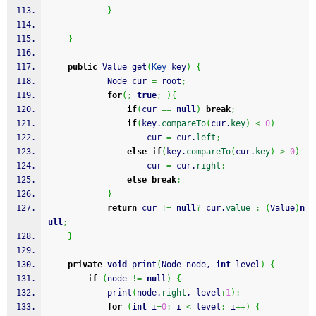
}
}
public
 Value get
(
Key
 key
)
{
            Node cur 
=
 root
;
for
(
;
true
;
)
{
if
(
cur 
==
null
)
break
;
if
(
key.
compareTo
(
cur.
key
)
<
0
)
                    cur 
=
 cur.
left
;
else
if
(
key.
compareTo
(
cur.
key
)
>
0
)
                    cur 
=
 cur.
right
;
else
break
;
}
return
 cur 
!=
null
?
 cur.
value
:
(
Value
)
n
ull
;
}
private
void
 print
(
Node node, 
int
 level
)
{
if
(
node 
!=
null
)
{
			print
(
node.
right
, level
+
1
)
;
for
(
int
 i
=
0
;
 i 
<
 level
;
 i
++
)
{