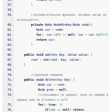
}
//вспомогательная функция, которая нигде не 
используется.
private
 Node NodeMinKey
(
Node node
)
{
           Node cur 
=
 node
;
for
(
;
 cur.
left
!=
null
;
 cur 
=
 cur.
left
)
{
}
return
 cur
;
}
public
void
 add
(
Key
 key, Value value
)
{
		root 
=
 add
(
root, key, value
)
;
}
//удаление вершины
public
void
 delete
(
Key
 key
)
{
            Node cur 
=
 root
;
            Node prev 
=
null
;
//спускаемся по дереву, пока не найдем в
ершину или не уткнемся в null
for
(
;
true
;
)
{
if
(
cur 
==
null
)
return
;