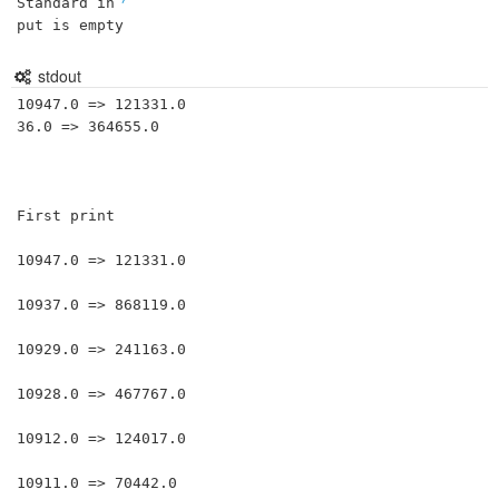
Standard in
put is empty
stdout
10947.0 => 121331.0
36.0 => 364655.0



First print
																																																																																																																																																																																																																																																																																																																																																																																																									10947.0 => 121331.0
																																																																																																																																																																																																																																																																																																																																																																																																								10937.0 => 868119.0
																																																																																																																																																																																																																																																																																																																																																																																																									10929.0 => 241163.0
																																																																																																																																																																																																																																																																																																																																																																																																							10928.0 => 467767.0
																																																																																																																																																																																																																																																																																																																																																																																																								10912.0 => 124017.0
																																																																																																																																																																																																																																																																																																																																																																																																									10911.0 => 70442.0
																																																																																																																																																																																																																																																																																																																																																																																																						10896.0 => 496723.0
																																																																																																																																																																																																																																																																																																																																																																																																					10870.0 => 618565.0
																																																																																																																																																																																																																																																																																																																																																																																																						10859.0 => 660267.0
																																																																																																																																																																																																																																																																																																																																																																																																									10854.0 => 719352.0
																																																																																																																																																																																																																																																																																																																																																																																																								10852.0 => 925744.0
																																																																																																																																																																																																																																																																																																																																																																																																							10847.0 => 724074.0
																																																																																																																																																																																																																																																																																																																																																																																																				10846.0 => 862117.0
																																																																																																																																																																																																																																																																																																																																																																																																						10841.0 => 257875.0
																																																																																																																																																																																																																																																																																																																																																																																																							10840.0 => 767328.0
																																																																																																																																																																																																																																																																																																																																																																																																					10835.0 => 287696.0
																																																																																																																																																																																																																																																																																																																																																																																																							10822.0 => 524952.0
																																																																																																																																																																																																																																																																																																																																																																																																						10820.0 => 834691.0
																																																																																																																																																																																																																																																																																																																																																																																																							10806.0 => 226934.0
																																																																																																																																																																																																																																																																																																																																																																																																								10804.0 => 527329.0
																																																																																																																																																																																																																																																																																																																																																																																																			10803.0 => 462781.0
																																																																																																																																																																																																																																																																																																																																																																																																				10799.0 => 933182.0
																																																																																																																																																																																																																																																																																																																																																																																																		10789.0 => 123904.0
																																																																																																																																																																																																																																																																																																																																																																																																	10788.0 => 964127.0
																																																																																																						