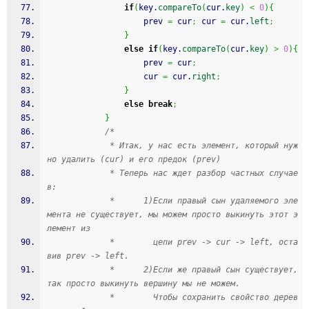
if
(
key.
compareTo
(
cur.
key
)
<
0
)
{
                    prev 
=
 cur
;
 cur 
=
 cur.
left
;
}
else
if
(
key.
compareTo
(
cur.
key
)
>
0
)
{
                    prev 
=
 cur
;
                    cur 
=
 cur.
right
;
}
else
break
;
}
/*
             * Итак, у нас есть элемент, который нуж
но удалить (cur) и его предок (prev)
             * Теперь нас ждет разбор частных случае
в:
             *      1)Если правый сын удаляемого эле
мента не существует, мы можем просто выкинуть этот э
лемент из
             *        цепи prev -> cur -> left, оста
вив prev -> left.
             *      2)Если же правый сын существует, 
так просто выкинуть вершину мы не можем. 
             *        Чтобы сохранить свойство дерев