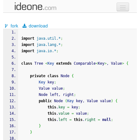
new code
fork
download
samples
import
java.util.*
;
recent codes
import
java.lang.*
;
import
java.io.*
;
sign in
class
 Tree 
<
Key
extends
 Comparable
<
Key
>
, Value
>
{
private
class
 Node 
{
Key
 key
;
		Value value
;
		Node left, right
;
public
 Node 
(
Key
 key, Value value
)
{
this
.
key
=
 key
;
this
.
value
=
 value
;
this
.
left
=
this
.
right
=
null
;
}
}