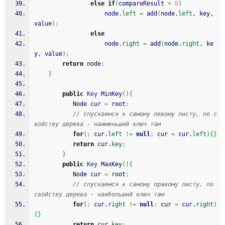
else
if
(
compareResult 
<
0
)
                    node.
left
=
 add
(
node.
left
, key, 
value
)
;
else
                    node.
right
=
 add
(
node.
right
, ke
y, value
)
;
return
 node
;
}
public
Key
 MinKey
(
)
{
           Node cur 
=
 root
;
// спускаемся к самому левому листу, по с
войству дерева - наименьший ключ там
for
(
;
 cur.
left
!=
null
;
 cur 
=
 cur.
left
)
{
}
return
 cur.
key
;
}
public
Key
 MaxKey
(
)
{
           Node cur 
=
 root
;
// спускаемся к самому правому листу, по 
свойству дерева - наибольший ключ там
for
(
;
 cur.
right
!=
null
;
 cur 
=
 cur.
right
)
{
}
return
 cur.
key
;