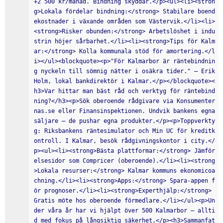
+2 500 kr/månad. Bindning skyddar.</p><ul><li><stron
g>Lokala fördelar bindning:</strong> Stabilare boend
ekostnader i växande områden som Västervik.</li><li>
<strong>Risker obunden:</strong> Arbetslöshet i indu
strin höjer sårbarhet.</li><li><strong>Tips för Kalm
ar:</strong> Kolla kommunala stöd för amortering.</l
i></ul><blockquote><p>"För Kalmarbor är räntebindnin
g nyckeln till sömnig nätter i osäkra tider." — Erik 
Holm, lokal bankdirektör i Kalmar.</p></blockquote><
h3>Var hittar man bäst råd och verktyg för räntebind
ning?</h3><p>Sök oberoende rådgivare via Konsumenter
nas.se eller Finansinspektionen. Undvik bankens egna 
säljare – de pushar egna produkter.</p><p>Toppverkty
g: Riksbankens räntesimulator och Min UC för kreditk
ontroll. I Kalmar, besök rådgivningskontor i city.</
p><ul><li><strong>Bästa plattformar:</strong> Jämför
elsesidor som Compricer (oberoende).</li><li><strong
>Lokala resurser:</strong> Kalmar kommuns ekonomicoa
chning.</li><li><strong>Apps:</strong> Spara-appen f
ör prognoser.</li><li><strong>Experthjälp:</strong> 
Gratis möte hos oberoende förmedlare.</li></ul><p>Un
der våra år har vi hjälpt över 500 Kalmarbor – allti
d med fokus på långsiktig säkerhet.</p><h3>Sammanfat