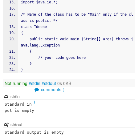
import java.io.*;
/* Name of the class has to be "Main" only if the cl
ass is public. */
class Ideone
{
    public static void main (String[] args) throws j
ava.lang.Exception
    {
        // your code goes here
    }
}
Not running
#stdin
#stdout
0s 0KB
comments (
stdin
)
Standard in
put is empty
stdout
Standard output is empty