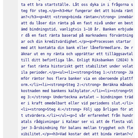
ta ett bra startställe. Låt oss dyka in i frågorna s
teg för steg.</p><h3>Hur fungerar det att binda ränt
an?</h3><p>Att <strong>binda räntan</strong> innebär 
att du låser din ränta på en fast nivå under en best
ämd bindningstid, vanligtvis 1–10 år. Banken erbjude
r då en fast ränta baserad på marknadens förväntning
ar och din kreditvärdighet.</p><p>Processen startar 
med att kontakta din bank eller låneförmedlare. De r
äknar ut en ny ränta och upprättar ett tilläggsavtal 
till ditt befintliga lån. Enligt Riksbanken (2024) h
ar fast ränta historiskt gett stabilitet under volat
ila perioder.</p><ul><li><strong>Steg 1:</strong> Jä
mför räntor hos flera banker via en oberoende plattf
orm.</li><li><strong>Steg 2:</strong> Beräkna månads
kostnaden med bankens kalkylator.</li><li><strong>St
eg 3:</strong> Underteckna avtalet – bindningen träd
er i kraft omedelbart eller vid periodens slut.</li>
<li><strong>Steg 4:</strong> Följ upp årligen för at
t utvärdera.</li></ul><p>I vår erfarenhet från hundr
atals rådgivningar i Kalmar ser vi att de flesta väl
jer 3-årsbindning för balans mellan trygghet och fle
xibilitet.</p><h3>Vad kostar det att binda räntan?</