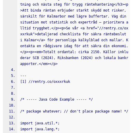
tning och nästa steg för trygg räntehantering</h3><p
>Att binda räntan erbjuder starkt skydd mot risker, 
särskilt för Kalmarbor med lägre buffertar. Väg din 
situation mot statistik och expertråd – prioritera a
lltid trygghet.</p><p>Se vår <a href="//rentry.co/ox
xxrkuk">detaljerad checklista för säkra räntebeslut 
i Kalmar</a> för personliga kalkylblad och mallar. K
ontakta en rådgivare idag för att säkra din ekonomi.
</p><p><em>Totalt ordantal: cirka 2150. Källor inklu
derar SCB (2024), Riksbanken (2024) och lokala bankr
apporter.</em></p>
---
[1] //rentry.co/oxxxrkuk
/* ----- Java Code Example ----- */
/* package whatever; // don't place package name! */
import java.util.*;
import java.lang.*;