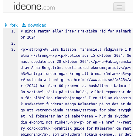
new code
fork
download
samples
# Binda räntan eller inte? Praktiska råd för Kalmarb
or 2024
recent codes
<p><strong>Av Lars Nilsson, finansiell rådgivare i K
sign in
almar</strong></p><p>Publicerad: 15 oktober 2024. Se
nast uppdaterad: 20 oktober 2024.</p><p>Faktagranska
d av Anna Bergström, certifierad ekonomijurist.</p><
h3>Vanliga funderingar kring att binda räntan</h3><p
>Visste du att enligt <a href="//www.scb.se/">SCB</a
> (2024) har över 60 procent av hushållen i Kalmar l
än variabel ränta på sina bolån, vilket exponerar de
m för plötsliga räntehöjningar? I en tid av ekonomis
k osäkerhet funderar många Kalmarbor på om det är da
gs att <strong>binda räntan</strong> för ökad tryggh
et. Vi fokuserar här på säkerheten – hur du skyddar 
din ekonomi mot risker.</p><p>För en <a href="//rent
ry.co/oxxxrkuk">praktisk guide för Kalmarbor om ränt
ebindning</a>, som inkluderar lokala exempel, är det