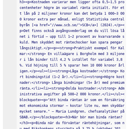
h3><p>Kostnaden varierar men ligger ofta 0,5–1,5 pro
centenheter högre än variabel ränta initialt. För et
t lån på 2 miljoner kronor kan det betyda 1 000–3 00
0 kronor extra per månad, enligt Statistiska central
byrån [<a href="//www.scb.se/">SCB</a>] (2024).</p><
p>Det finns också avgångsvederlag om du vill lösa lå
net i förtid – upp till 1–2 procent av kvarvarande s
kuld. Men skyddet mot räntechocker kan spara pengar 
långsiktigt.</p><p><strong>Praktiskt exempel för Kal
mar:</strong> En villaägare i Borgholm med 3 miljone
r i lån binder till 4,2 % istället för variabel 3,8 
%. Vid höjning till 5 % sparar hen 10 000 kronor årl
igen.</p><ul><li><strong>Låga kostnader:</strong> Ko
rt bindningstid (1–2 år).</li><li><strong>Högre kost
nader:</strong> Långa bindningar (5+ år) med premium
ränta.</li><li><strong>Dolda kostnader:</strong> Adm
inistrativa avgifter på 500–2 000 kronor.</li></ul><
blockquote><p>"Att binda räntan är som en försäkring 
mot ekonomiska stormar – kostar lite nu, men skyddar 
mycket senare." — Maria Lundgren, chefsanalytiker på 
SBAB.</p></blockquote><h3>När bör man binda räntan?
</h3><p>Binda när du förväntar räntehöjningar, som n
u med Riksbankens styrränta på 3,75 % (oktober 202