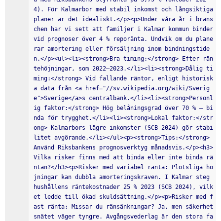
4). För Kalmarbor med stabil inkomst och långsiktiga 
planer är det idealiskt.</p><p>Under våra år i brans
chen har vi sett att familjer i Kalmar kommun binder 
vid prognoser över 4 % reporänta. Undvik om du plane
rar amortering eller försäljning inom bindningstide
n.</p><ul><li><strong>Bra timing:</strong> Efter rän
tehöjningar, som 2022–2023.</li><li><strong>Dålig ti
ming:</strong> Vid fallande räntor, enligt historisk
a data från <a href="//sv.wikipedia.org/wiki/Sverig
e">Sverige</a>s centralbank.</li><li><strong>Personl
ig faktor:</strong> Hög belåningsgrad över 70 % – bi
nda för trygghet.</li><li><strong>Lokal faktor:</str
ong> Kalmarbors lägre inkomster (SCB 2024) gör stabi
litet avgörande.</li></ul><p><strong>Tips:</strong> 
Använd Riksbankens prognosverktyg månadsvis.</p><h3>
Vilka risker finns med att binda eller inte binda rä
ntan?</h3><p>Risker med variabel ränta: Plötsliga hö
jningar kan dubbla amorteringskraven. I Kalmar steg 
hushållens räntekostnader 25 % 2023 (SCB 2024), vilk
et ledde till ökad skuldsättning.</p><p>Risker med f
ast ränta: Missar du ränsänkningar? Ja, men säkerhet
snätet väger tyngre. Avgångsvederlag är den stora fa