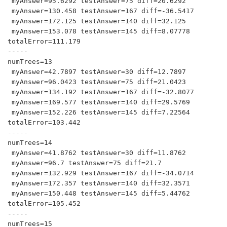
 myAnswer=95.6292 testAnswer=75 diff=20.6292

 myAnswer=130.458 testAnswer=167 diff=-36.5417

 myAnswer=172.125 testAnswer=140 diff=32.125

 myAnswer=153.078 testAnswer=145 diff=8.07778

totalError=111.179

-----

numTrees=13

 myAnswer=42.7897 testAnswer=30 diff=12.7897

 myAnswer=96.0423 testAnswer=75 diff=21.0423

 myAnswer=134.192 testAnswer=167 diff=-32.8077

 myAnswer=169.577 testAnswer=140 diff=29.5769

 myAnswer=152.226 testAnswer=145 diff=7.22564

totalError=103.442

-----

numTrees=14

 myAnswer=41.8762 testAnswer=30 diff=11.8762

 myAnswer=96.7 testAnswer=75 diff=21.7

 myAnswer=132.929 testAnswer=167 diff=-34.0714

 myAnswer=172.357 testAnswer=140 diff=32.3571

 myAnswer=150.448 testAnswer=145 diff=5.44762

totalError=105.452

-----

numTrees=15
