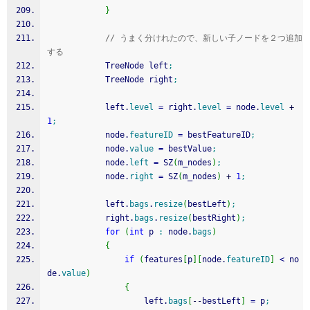
}
// うまく分けれたので、新しい子ノードを２つ追加
する
			TreeNode left
;
			TreeNode right
;
			left.
level
=
 right.
level
=
 node.
level
+
1
;
			node.
featureID
=
 bestFeatureID
;
			node.
value
=
 bestValue
;
			node.
left
=
 SZ
(
m_nodes
)
;
			node.
right
=
 SZ
(
m_nodes
)
+
1
;
			left.
bags
.
resize
(
bestLeft
)
;
			right.
bags
.
resize
(
bestRight
)
;
for
(
int
 p 
:
 node.
bags
)
{
if
(
features
[
p
]
[
node.
featureID
]
<
 no
de.
value
)
{
					left.
bags
[
--
bestLeft
]
=
 p
;