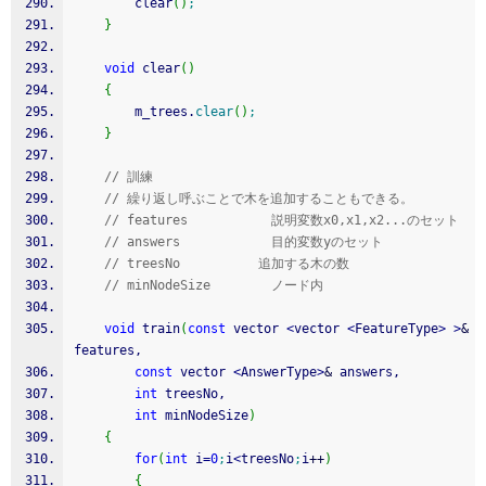
		clear
(
)
;
}
void
 clear
(
)
{
		m_trees.
clear
(
)
;
}
// 訓練
// 繰り返し呼ぶことで木を追加することもできる。
// features           説明変数x0,x1,x2...のセット
// answers            目的変数yのセット
// treesNo　　　　　　追加する木の数
// minNodeSize        ノード内
void
 train
(
const
 vector 
<
vector 
<
FeatureType
>
>
&
features,
const
 vector 
<
AnswerType
>
&
 answers,
int
 treesNo,
int
 minNodeSize
)
{
for
(
int
 i
=
0
;
i
<
treesNo
;
i
++
)
{