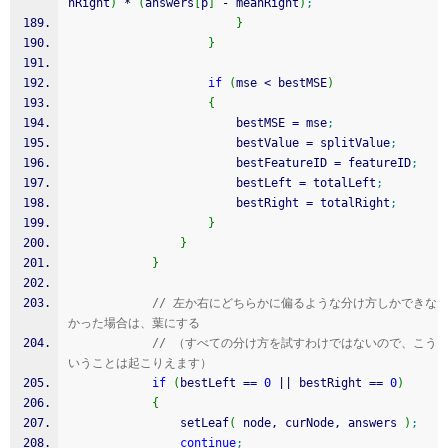
nRight
)
*
(
answers
[
p
]
-
 meanRight
)
;
}
}
if
(
mse 
<
 bestMSE
)
{
						bestMSE 
=
 mse
;
						bestValue 
=
 splitValue
;
						bestFeatureID 
=
 featureID
;
						bestLeft 
=
 totalLeft
;
						bestRight 
=
 totalRight
;
}
}
}
// 左か右にどちらかに偏るような分け方しかできな
かった場合は、葉にする
// （すべての分け方を試すわけではないので、こう
いうことは起こりえます）
if
(
bestLeft 
==
0
||
 bestRight 
==
0
)
{
				setLeaf
(
 node, curNode, answers 
)
;
continue
;