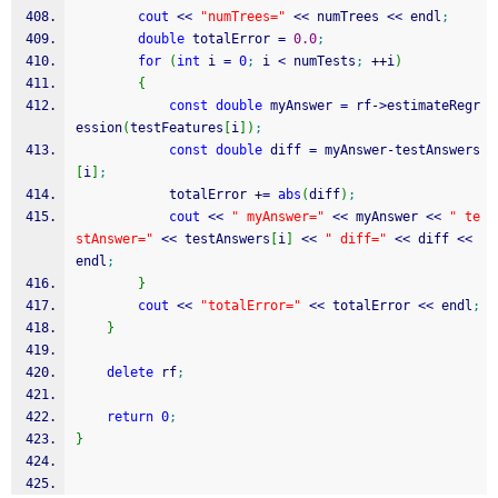
cout
<<
"numTrees="
<<
 numTrees 
<<
 endl
;
double
 totalError 
=
0.0
;
for
(
int
 i 
=
0
;
 i 
<
 numTests
;
++
i
)
{
const
double
 myAnswer 
=
 rf
-
>
estimateRegr
ession
(
testFeatures
[
i
]
)
;
const
double
 diff 
=
 myAnswer
-
testAnswers
[
i
]
;
			totalError 
+
=
abs
(
diff
)
;
cout
<<
" myAnswer="
<<
 myAnswer 
<<
" te
stAnswer="
<<
 testAnswers
[
i
]
<<
" diff="
<<
 diff 
<<
endl
;
}
cout
<<
"totalError="
<<
 totalError 
<<
 endl
;
}
delete
 rf
;
return
0
;
}