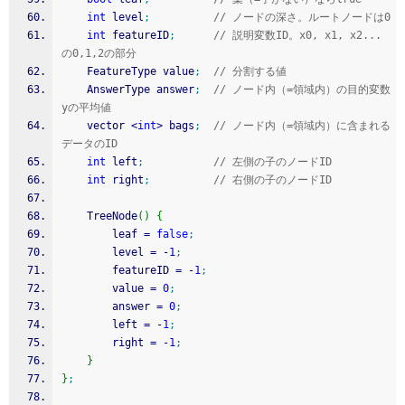
int
 level
;
// ノードの深さ。ルートノードは0
int
 featureID
;
// 説明変数ID。x0, x1, x2... 
の0,1,2の部分
	FeatureType value
;
// 分割する値
	AnswerType answer
;
// ノード内（=領域内）の目的変数
yの平均値
	vector 
<
int
>
 bags
;
// ノード内（=領域内）に含まれる
データのID
int
 left
;
// 左側の子のノードID
int
 right
;
// 右側の子のノードID
	TreeNode
(
)
{
		leaf 
=
false
;
		level 
=
-
1
;
		featureID 
=
-
1
;
		value 
=
0
;
		answer 
=
0
;
		left 
=
-
1
;
		right 
=
-
1
;
}
}
;