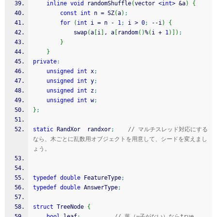
inline
void
 randomShuffle
(
vector 
<
int
>
&
a
)
{
const
int
 n 
=
 SZ
(
a
)
;
for
(
int
 i 
=
 n 
-
1
;
 i 
>
0
;
--
i
)
{
			swap
(
a
[
i
]
, a
[
random
(
)
%
(
i 
+
1
)
]
)
;
}
}
private
:
unsigned
int
 x
;
unsigned
int
 y
;
unsigned
int
 z
;
unsigned
int
 w
;
}
;
static
 RandXor  randxor
;
// マルチスレッド対応にする
なら、木ごとに乱数用オブジェクトを用意して、シードを変えまし
ょう。
typedef
double
 FeatureType
;
typedef
double
 AnswerType
;
struct
 TreeNode 
{
bool
 leaf
;
// 葉（=子がない）ならtrue