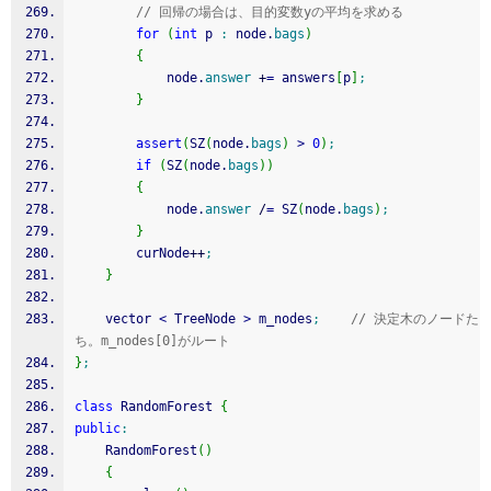
// 回帰の場合は、目的変数yの平均を求める
for
(
int
 p 
:
 node.
bags
)
{
			node.
answer
+
=
 answers
[
p
]
;
}
assert
(
SZ
(
node.
bags
)
>
0
)
;
if
(
SZ
(
node.
bags
)
)
{
			node.
answer
/
=
 SZ
(
node.
bags
)
;
}
		curNode
++
;
}
	vector 
<
 TreeNode 
>
 m_nodes
;
// 決定木のノードた
ち。m_nodes[0]がルート
}
;
class
 RandomForest 
{
public
:
	RandomForest
(
)
{