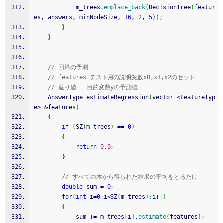
			m_trees.
emplace_back
(
DecisionTree
(
featur
es, answers, minNodeSize, 
16
, 
2
, 
5
)
)
;
}
}
// 回帰の予測
// features テスト用の説明変数x0,x1,x2のセット
// 返り値   目的変数yの予測値
	AnswerType estimateRegression
(
vector 
<
FeatureTyp
e
>
&
features
)
{
if
(
SZ
(
m_trees
)
==
0
)
{
return
0.0
;
}
// すべての木から得られた結果の平均をとるだけ
double
 sum 
=
0
;
for
(
int
 i
=
0
;
i
<
SZ
(
m_trees
)
;
i
++
)
{
			sum 
+
=
 m_trees
[
i
]
.
estimate
(
features
)
;