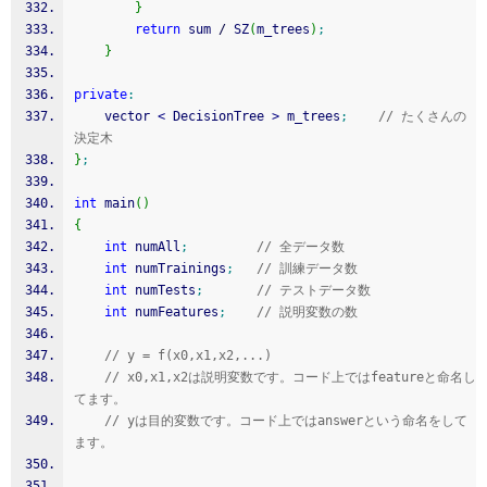
}
return
 sum 
/
 SZ
(
m_trees
)
;
}
private
:
	vector 
<
 DecisionTree 
>
 m_trees
;
// たくさんの
決定木
}
;
int
 main
(
)
{
int
 numAll
;
// 全データ数
int
 numTrainings
;
// 訓練データ数
int
 numTests
;
// テストデータ数
int
 numFeatures
;
// 説明変数の数
// y = f(x0,x1,x2,...)
// x0,x1,x2は説明変数です。コード上ではfeatureと命名し
てます。
// yは目的変数です。コード上ではanswerという命名をして
ます。