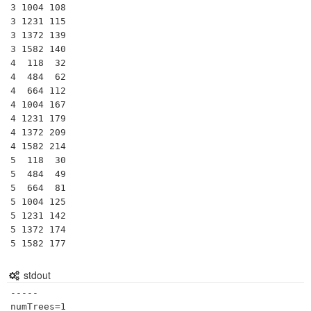
3 1004 108

3 1231 115

3 1372 139

3 1582 140

4  118  32

4  484  62

4  664 112

4 1004 167

4 1231 179

4 1372 209

4 1582 214

5  118  30

5  484  49

5  664  81

5 1004 125

5 1231 142

5 1372 174

stdout
-----

numTrees=1
