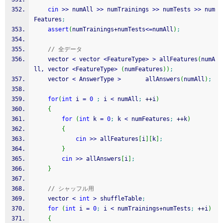
cin
>>
 numAll 
>>
 numTrainings 
>>
 numTests 
>>
 num
Features
;
assert
(
numTrainings
+
numTests
<=
numAll
)
;
// 全データ
	vector 
<
 vector 
<
FeatureType
>
>
 allFeatures
(
numA
ll, vector 
<
FeatureType
>
(
numFeatures
)
)
;
	vector 
<
 AnswerType 
>
       allAnswers
(
numAll
)
;
for
(
int
 i 
=
0
;
 i 
<
 numAll
;
++
i
)
{
for
(
int
 k 
=
0
;
 k 
<
 numFeatures
;
++
k
)
{
cin
>>
 allFeatures
[
i
]
[
k
]
;
}
cin
>>
 allAnswers
[
i
]
;
}
// シャッフル用
	vector 
<
int
>
 shuffleTable
;
for
(
int
 i 
=
0
;
 i 
<
 numTrainings
+
numTests
;
++
i
)
{