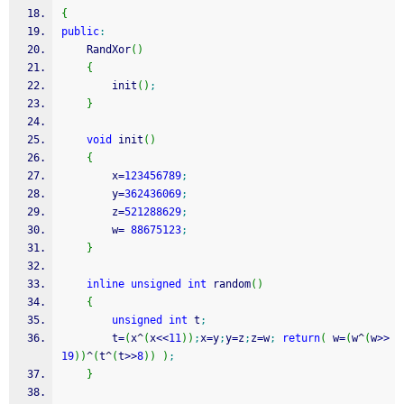
{
public
:
	RandXor
(
)
{
		init
(
)
;
}
void
 init
(
)
{
		x
=
123456789
;
		y
=
362436069
;
		z
=
521288629
;
		w
=
88675123
;
}
inline
unsigned
int
 random
(
)
{
unsigned
int
 t
;
		t
=
(
x
^
(
x
<<
11
)
)
;
x
=
y
;
y
=
z
;
z
=
w
;
return
(
 w
=
(
w
^
(
w
>>
19
)
)
^
(
t
^
(
t
>>
8
)
)
)
;
}