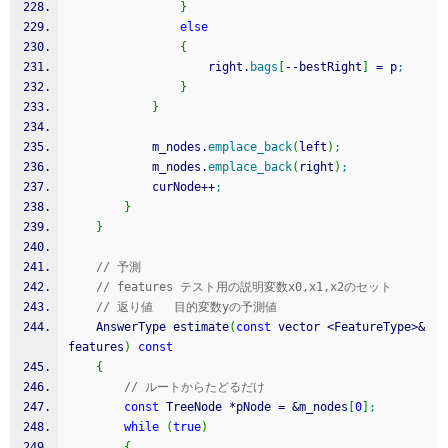
}
else
{
					right.
bags
[
--
bestRight
]
=
 p
;
}
}
			m_nodes.
emplace_back
(
left
)
;
			m_nodes.
emplace_back
(
right
)
;
			curNode
++
;
}
}
// 予測
// features テスト用の説明変数x0,x1,x2のセット
// 返り値   目的変数yの予測値
	AnswerType estimate
(
const
 vector 
<
FeatureType
>
&
features
)
const
{
// ルートからたどるだけ
const
 TreeNode 
*
pNode 
=
&
m_nodes
[
0
]
;
while
(
true
)
{