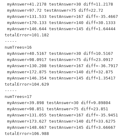
 myAnswer=41.2178 testAnswer=30 diff=11.2178

 myAnswer=97.72 testAnswer=75 diff=22.72

 myAnswer=131.533 testAnswer=167 diff=-35.4667

 myAnswer=170.133 testAnswer=140 diff=30.1333

 myAnswer=146.644 testAnswer=145 diff=1.64444

totalError=101.182

-----

numTrees=16

 myAnswer=40.5167 testAnswer=30 diff=10.5167

 myAnswer=98.0917 testAnswer=75 diff=23.0917

 myAnswer=130.208 testAnswer=167 diff=-36.7917

 myAnswer=172.875 testAnswer=140 diff=32.875

 myAnswer=146.354 testAnswer=145 diff=1.35417

totalError=104.629

-----

numTrees=17

 myAnswer=39.898 testAnswer=30 diff=9.89804

 myAnswer=98.851 testAnswer=75 diff=23.851

 myAnswer=131.055 testAnswer=167 diff=-35.9451

 myAnswer=173.627 testAnswer=140 diff=33.6275

 myAnswer=148.667 testAnswer=145 diff=3.66667

totalError=106.988
