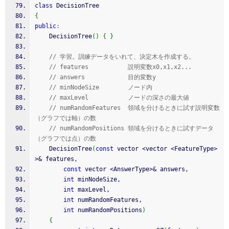
class
 DecisionTree
{
public
:
	DecisionTree
(
)
{
}
// 学習。訓練データをいれて、決定木を作成する。
// features           説明変数x0,x1,x2...
// answers            目的変数y
// minNodeSize        ノード内
// maxLevel           ノードの深さの最大値
// numRandomFeatures  領域を分けるときに試す説明変数
（グラフでは軸）の数
// numRandomPositions 領域を分けるときに試すデータ
（グラフでは点）の数
	DecisionTree
(
const
 vector 
<
vector 
<
FeatureType
>
>
&
 features,
const
 vector 
<
AnswerType
>
&
 answers,
int
 minNodeSize,
int
 maxLevel,
int
 numRandomFeatures,
int
 numRandomPositions
)
{