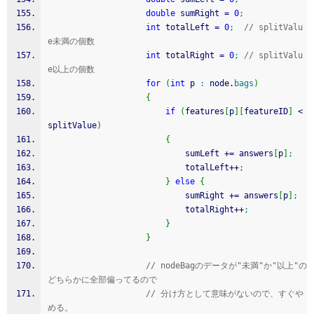
double
 sumRight 
=
0
;
int
 totalLeft 
=
0
;
// splitValu
e未満の個数
int
 totalRight 
=
0
;
// splitValu
e以上の個数
for
(
int
 p 
:
 node.
bags
)
{
if
(
features
[
p
]
[
featureID
]
<
splitValue
)
{
							sumLeft 
+
=
 answers
[
p
]
;
							totalLeft
++
;
}
else
{
							sumRight 
+
=
 answers
[
p
]
;
							totalRight
++
;
}
}
// nodeBagのデータが"未満"か"以上"の
どちらかに全部偏ってるので
// 分け方として意味がないので、すぐや
める。