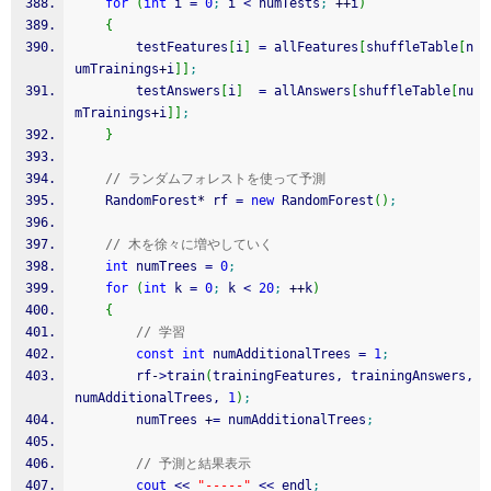
for
(
int
 i 
=
0
;
 i 
<
 numTests
;
++
i
)
{
		testFeatures
[
i
]
=
 allFeatures
[
shuffleTable
[
n
umTrainings
+
i
]
]
;
		testAnswers
[
i
]
=
 allAnswers
[
shuffleTable
[
nu
mTrainings
+
i
]
]
;
}
// ランダムフォレストを使って予測
	RandomForest
*
 rf 
=
new
 RandomForest
(
)
;
// 木を徐々に増やしていく
int
 numTrees 
=
0
;
for
(
int
 k 
=
0
;
 k 
<
20
;
++
k
)
{
// 学習
const
int
 numAdditionalTrees 
=
1
;
		rf
-
>
train
(
trainingFeatures, trainingAnswers, 
numAdditionalTrees, 
1
)
;
		numTrees 
+
=
 numAdditionalTrees
;
// 予測と結果表示
cout
<<
"-----"
<<
 endl
;