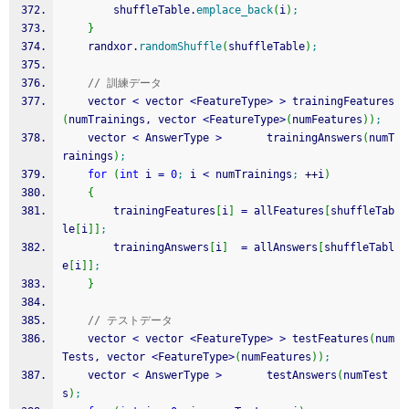
		shuffleTable.
emplace_back
(
i
)
;
}
	randxor.
randomShuffle
(
shuffleTable
)
;
// 訓練データ
	vector 
<
 vector 
<
FeatureType
>
>
 trainingFeatures
(
numTrainings, vector 
<
FeatureType
>
(
numFeatures
)
)
;
	vector 
<
 AnswerType 
>
       trainingAnswers
(
numT
rainings
)
;
for
(
int
 i 
=
0
;
 i 
<
 numTrainings
;
++
i
)
{
		trainingFeatures
[
i
]
=
 allFeatures
[
shuffleTab
le
[
i
]
]
;
		trainingAnswers
[
i
]
=
 allAnswers
[
shuffleTabl
e
[
i
]
]
;
}
// テストデータ
	vector 
<
 vector 
<
FeatureType
>
>
 testFeatures
(
num
Tests, vector 
<
FeatureType
>
(
numFeatures
)
)
;
	vector 
<
 AnswerType 
>
       testAnswers
(
numTest
s
)
;