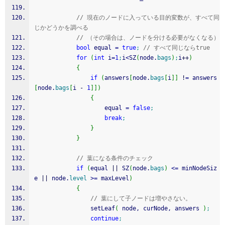
// 現在のノードに入っている目的変数が、すべて同
じかどうかを調べる
// （その場合は、ノードを分ける必要がなくなる）
bool
 equal 
=
true
;
// すべて同じならtrue
for
(
int
 i
=
1
;
i
<
SZ
(
node.
bags
)
;
i
++
)
{
if
(
answers
[
node.
bags
[
i
]
]
!
=
 answers
[
node.
bags
[
i 
-
1
]
]
)
{
					equal 
=
false
;
break
;
}
}
// 葉になる条件のチェック
if
(
equal 
||
 SZ
(
node.
bags
)
<=
 minNodeSiz
e 
||
 node.
level
>=
 maxLevel
)
{
// 葉にして子ノードは増やさない。
				setLeaf
(
 node, curNode, answers 
)
;
continue
;