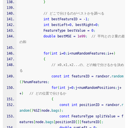
}
// どこで分けるのがベストかを調べる
int
 bestFeatureID 
=
-
1
;
int
 bestLeft
=
0
, bestRight
=
0
;
			FeatureType bestValue 
=
0
;
double
 bestMSE 
=
1e99
;
// 平均との２乗の差
の和
for
(
int
 i
=
0
;
i
<
numRandomFeatures
;
i
++
)
{
// x0,x1,x2...の、どの軸で分けるかを決め
る
const
int
 featureID 
=
 randxor.
random
(
)
%
numFeatures
;
for
(
int
 j
=
0
;
j
<
numRandomPositions
;
j
+
+
)
// どの位置で分けるか
{
const
int
 positionID 
=
 randxor.
r
andom
(
)
%
SZ
(
node.
bags
)
;
const
 FeatureType splitValue 
=
 f
eatures
[
node.
bags
[
positionID
]
]
[
featureID
]
;
double
 sumLeft 
=
0
;