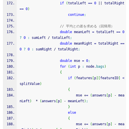
if
(
totalLeft 
==
0
||
 totalRight 
==
0
)
continue
;
// 平均との差を求める（回帰用）
double
 meanLeft 
=
 totalLeft 
==
0
?
0
:
 sumLeft 
/
 totalLeft
;
double
 meanRight 
=
 totalRight 
==
0
?
0
:
 sumRight 
/
 totalRight
;
double
 mse 
=
0
;
for
(
int
 p 
:
 node.
bags
)
{
if
(
features
[
p
]
[
featureID
]
<
splitValue
)
{
							mse 
+
=
(
answers
[
p
]
-
 mea
nLeft
)
*
(
answers
[
p
]
-
 meanLeft
)
;
}
else
{
							mse 
+
=
(
answers
[
p
]
-
 mea