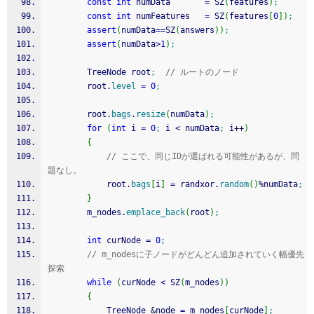
const
int
 numData       
=
 SZ
(
features
)
;
const
int
 numFeatures   
=
 SZ
(
features
[
0
]
)
;
assert
(
numData
==
SZ
(
answers
)
)
;
assert
(
numData
>
1
)
;
		TreeNode root
;
// ルートのノード
		root.
level
=
0
;
		root.
bags
.
resize
(
numData
)
;
for
(
int
 i 
=
0
;
 i 
<
 numData
;
 i
++
)
{
// ここで、同じIDが選ばれる可能性があるが、問
題なし。
			root.
bags
[
i
]
=
 randxor.
random
(
)
%
numData
;
}
		m_nodes.
emplace_back
(
root
)
;
int
 curNode 
=
0
;
// m_nodesに子ノードがどんどん追加されていく幅優先
探索
while
(
curNode 
<
 SZ
(
m_nodes
)
)
{
			TreeNode 
&
node 
=
 m_nodes
[
curNode
]
;