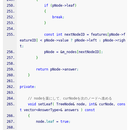
if
(
pNode
-
>
leaf
)
{
break
;
}
const
int
 nextNodeID 
=
 features
[
pNode
-
>
f
eatureID
]
<
 pNode
-
>
value 
?
 pNode
-
>
left 
:
 pNode
-
>
righ
t
;
			pNode 
=
&
m_nodes
[
nextNodeID
]
;
}
return
 pNode
-
>
answer
;
}
private
:
// nodeを葉にして、curNodeを次のノードへ進める
void
 setLeaf
(
 TreeNode
&
 node, 
int
&
 curNode, 
cons
t
 vector
<
AnswerType
>
&
 answers 
)
const
{
		node.
leaf
=
true
;