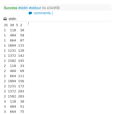
Success
#stdin
#stdout
0s 4340KB
comments (
stdin
)
35 30 5 2

1  118  30

1  484  58

1  664  87

1 1004 115

1 1231 120

1 1372 142

1 1582 145

2  118  33

2  484  69

2  664 111

2 1004 156

2 1231 172

2 1372 203

2 1582 203

3  118  30

3  484  51

3  664  75
