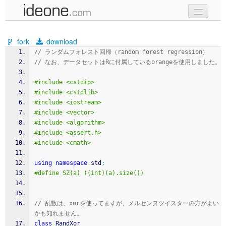
new code
fork
download
samples
// ランダムフォレスト回帰（random forest regression）
// なお、データセットはRに付属しているorangeを使用しました。
recent codes
#include <cstdio>
sign in
#include <cstdlib>
#include <iostream>
#include <vector>
#include <algorithm>
#include <assert.h>
#include <cmath>
using
namespace
 std
;
#define SZ(a) ((int)(a).size())
// 乱数は、xorを使ってますが、メルセンヌツイスターの方がよい
かも知れません。
class
 RandXor