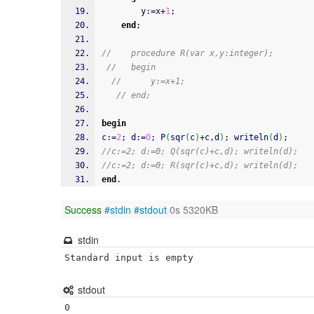
        y
:
=
x
+
1
;
end
;
//    procedure R(var x,y:integer);
//   begin
//      y:=x+1;
// end;
begin
c
:
=
2
;
 d
:
=
0
;
 P
(
sqr
(
c
)
+
c
,
d
)
;
writeln
(
d
)
;
//c:=2; d:=0; Q(sqr(c)+c,d); writeln(d); 
//c:=2; d:=0; R(sqr(c)+c,d); writeln(d);   
end
.
Success
#stdin
#stdout
0s 5320KB
stdin
Standard input is empty
stdout