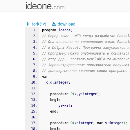
fork
download
(12)
program
 ideone
;
// Перед вами - WEB-среда разработки Pascal
// Она основана на современном языке Pascal
// и Delphi Pascal. Программа запускается н
// Программу можно опубликовать и ссылаться
// http://p...content-available-to-author-o
// Зарегистрированные пользователи получают
// долговременное хранение своих программ, 
var
  c
,
d
:
integer
;
procedure
 P
(
x
,
y
:
integer
)
;
begin
        y
:
=
x
+
1
;
end
;
procedure
 Q
(
x
:
integer
;
var
 y
:
integer
)
;
begin