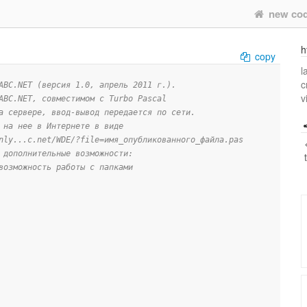
new co
h
copy
l
c
ABC.NET (версия 1.0, апрель 2011 г.). 
v
ABC.NET, совместимом с Turbo Pascal 
а сервере, ввод-вывод передается по сети.
 на нее в Интернете в виде
nly...c.net/WDE/?file=имя_опубликованного_файла.pas
 дополнительные возможности:
возможность работы с папками 