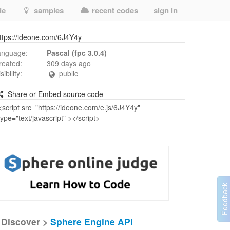
de
samples
recent codes
sign in
ttps://ideone.com/6J4Y4y
anguage:
Pascal (fpc 3.0.4)
reated:
309 days ago
isibility:
public
Share or Embed source code
Discover >
Sphere Engine API