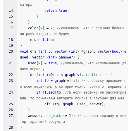
катора 
return
true
;
}
}
	color
[
v
]
=
2
;
//указываем, что в вершину больше 
ни разу входить не будем
return
false
;
}
void
 dfs 
(
int
 v, vector 
<
int
>
*
graph, vector
<
bool
>
&
used, vector 
<
int
>
&
answer
)
{
	used
[
v
]
=
true
;
//указываем, что использовали да
нную вершину
for
(
int
 i
=
0
;
 i 
<
 graph
[
v
]
.
size
(
)
;
 i
++
)
{
int
 to 
=
 graph
[
v
]
[
i
]
;
//по списку проходим п
о всем вершинам, к которым можно пройти от вершины v
if
(
!
used
[
to
]
)
//и если вершину не рассматрив
али, то применяем алгоритм поиска в глубину для неё
			dfs 
(
to, graph, used, answer
)
;
}
	answer.
push_back
(
v
+
1
)
;
// заносим вершину в век
тор, хранящий результат
}