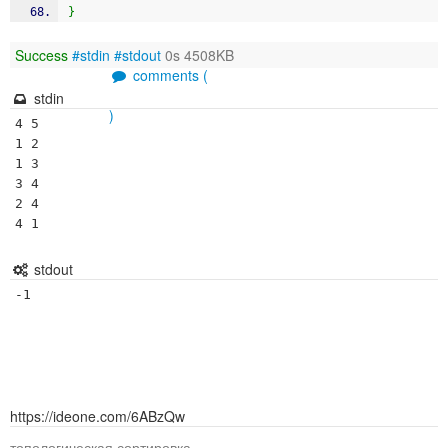
}
Success
#stdin
#stdout
0s 4508KB
comments (
stdin
)
4 5

1 2

1 3

3 4

2 4

stdout
-1
https://ideone.com/6ABzQw
топологическая сортировка