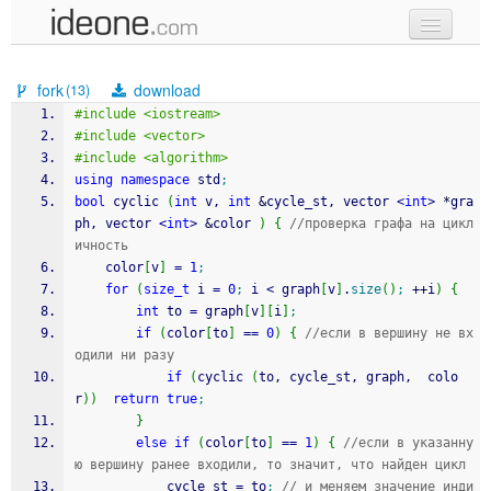
new code
fork
download
(13)
samples
#include <iostream>
#include <vector>
recent codes
#include <algorithm>
using
namespace
 std
;
sign in
bool
 cyclic 
(
int
 v, 
int
&
cycle_st, vector 
<
int
>
*
gra
ph, vector 
<
int
>
&
color 
)
{
//проверка графа на цикл
ичность
	color
[
v
]
=
1
;
for
(
size_t
 i 
=
0
;
 i 
<
 graph
[
v
]
.
size
(
)
;
++
i
)
{
int
 to 
=
 graph
[
v
]
[
i
]
;
if
(
color
[
to
]
==
0
)
{
//если в вершину не вх
одили ни разу
if
(
cyclic 
(
to, cycle_st, graph,  colo
r
)
)
return
true
;
}
else
if
(
color
[
to
]
==
1
)
{
//если в указанну
ю вершину ранее входили, то значит, что найден цикл
			cycle_st 
=
 to
;
// и меняем значение инди