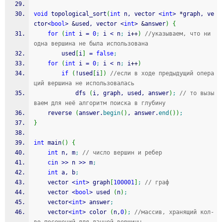
void
 topological_sort
(
int
 n, vector 
<
int
>
*
graph, ve
ctor
<
bool
>
&
used, vector 
<
int
>
&
answer
)
{
for
(
int
 i 
=
0
;
 i 
<
 n
;
 i
++
)
//указываем, что ни 
одна вершина не была использована
		used
[
i
]
=
false
;
for
(
int
 i 
=
0
;
 i 
<
 n
;
 i
++
)
if
(
!
used
[
i
]
)
//если в ходе предыдущий опера
ций вершина не использовалась
			dfs 
(
i, graph, used, answer
)
;
// то вызы
ваем для неё алгоритм поиска в глубину
	reverse 
(
answer.
begin
(
)
, answer.
end
(
)
)
;
}
int
 main
(
)
{
int
 n, m
;
// число вершин и ребер
cin
>>
 n 
>>
 m
;
int
 a, b
;
	vector 
<
int
>
 graph
[
100001
]
;
// граф
	vector 
<
bool
>
 used 
(
n
)
;
	vector
<
int
>
 answer
;
	vector
<
int
>
 color 
(
n,
0
)
;
//массив, хранящий кол-