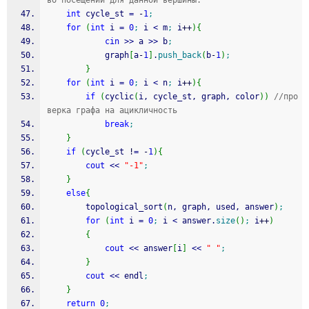
во посещений для данной вершины.
int
 cycle_st 
=
-
1
;
for
(
int
 i 
=
0
;
 i 
<
 m
;
 i
++
)
{
cin
>>
 a 
>>
 b
;
			graph
[
a
-
1
]
.
push_back
(
b
-
1
)
;
}
for
(
int
 i 
=
0
;
 i 
<
 n
;
 i
++
)
{
if
(
cyclic
(
i, cycle_st, graph, color
)
)
//про
верка графа на ацикличность
break
;
}
if
(
cycle_st 
!
=
-
1
)
{
cout
<<
"-1"
;
}
else
{
		topological_sort
(
n, graph, used, answer
)
;
for
(
int
 i 
=
0
;
 i 
<
 answer.
size
(
)
;
 i
++
)
{
cout
<<
 answer
[
i
]
<<
" "
;
}
cout
<<
 endl
;
}
return
0
;