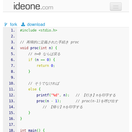
new code
fork
download
samples
#include <stdio.h>
recent codes
// 再帰的に定義された手続き proc
void
 proc
(
int
 n
)
{
sign in
// n=0 ならば戻る
if
(
n 
==
0
)
{
return
0
;
}
// そうでなければ
else
{
printf
(
"%d"
,
 n
)
;
// 【行き】nを印字する
        proc
(
n 
-
1
)
;
// proc(n-1)を呼び出す
// 【帰り】nを印字する
}
}
int
 main
(
)
{