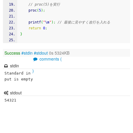
// proc(5)を実行
    proc
(
5
)
;
printf
(
"
\n
"
)
;
// 最後に見やすく改行を入れる
return
0
;
}
Success
#stdin
#stdout
0s 5324KB
comments (
stdin
)
Standard in
put is empty
stdout