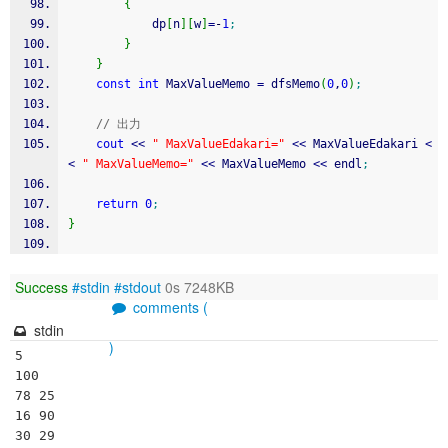
{
			dp
[
n
]
[
w
]
=
-
1
;
}
}
const
int
 MaxValueMemo 
=
 dfsMemo
(
0
,
0
)
;
// 出力
cout
<<
" MaxValueEdakari="
<<
 MaxValueEdakari 
<
<
" MaxValueMemo="
<<
 MaxValueMemo 
<<
 endl
;
return
0
;
}
Success
#stdin
#stdout
0s 7248KB
comments (
stdin
)
5

100

78 25

16 90

30 29
