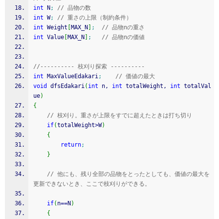
int
 N
;
// 品物の数
int
 W
;
// 重さの上限（制約条件）
int
 Weight
[
MAX_N
]
;
// 品物nの重さ
int
 Value
[
MAX_N
]
;
// 品物nの価値
//---------- 枝刈り探索 ----------
int
 MaxValueEdakari
;
// 価値の最大
void
 dfsEdakari
(
int
 n, 
int
 totalWeight, 
int
 totalVal
ue
)
{
// 枝刈り。重さが上限をすでに超えたときは打ち切り
if
(
totalWeight
>
W
)
{
return
;
}
// 他にも、残り全部の品物をとったとしても、価値の最大を
更新できないとき、ここで枝刈りができる。
if
(
n
==
N
)
{