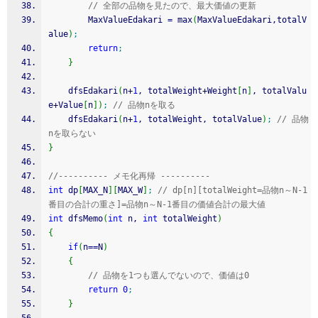
// 全部の品物を見たので、最大価値の更新
		MaxValueEdakari 
=
 max
(
MaxValueEdakari,totalV
alue
)
;
return
;
}
	dfsEdakari
(
n
+
1
, totalWeight
+
Weight
[
n
]
, totalValu
e
+
Value
[
n
]
)
;
// 品物nを取る
	dfsEdakari
(
n
+
1
, totalWeight, totalValue
)
;
// 品物
nを取らない
}
//---------- メモ化再帰 ----------
int
 dp
[
MAX_N
]
[
MAX_W
]
;
// dp[n][totalWeight=品物n～N-1
番目の合計の重さ]=品物n～N-1番目の価値合計の最大値
int
 dfsMemo
(
int
 n, 
int
 totalWeight
)
{
if
(
n
==
N
)
{
// 品物を1つも選んでないので、価値は0
return
0
;
}