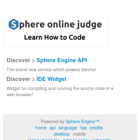
Discover >
Sphere Engine API
The brand new service which powers Ideone!
Discover >
IDE Widget
Widget for compiling and running the source code in a
web browser!
Powered by
Sphere Engine™
home
api
language
faq
credits
desktop
mobile