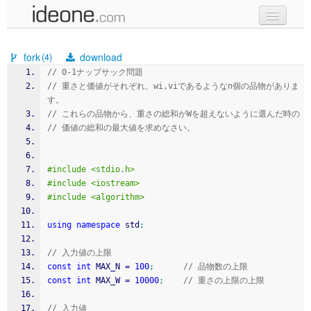
new code
fork
download
(4)
samples
// 0-1ナップサック問題
// 重さと価値がそれぞれ、wi,viであるようなn個の品物がありま
recent codes
す。
// これらの品物から、重さの総和がWを超えないように選んだ時の
sign in
// 価値の総和の最大値を求めなさい。
#include <stdio.h>
#include <iostream>
#include <algorithm>
using
namespace
 std
;
// 入力値の上限
const
int
 MAX_N 
=
100
;
// 品物数の上限
const
int
 MAX_W 
=
10000
;
// 重さの上限の上限
// 入力値