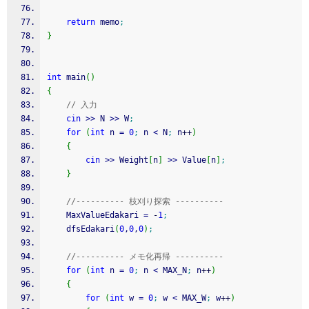
return
 memo
;
}
int
 main
(
)
{
// 入力
cin
>>
 N 
>>
 W
;
for
(
int
 n 
=
0
;
 n 
<
 N
;
 n
++
)
{
cin
>>
 Weight
[
n
]
>>
 Value
[
n
]
;
}
//---------- 枝刈り探索 ----------
	MaxValueEdakari 
=
-
1
;
	dfsEdakari
(
0
,
0
,
0
)
;
//---------- メモ化再帰 ----------
for
(
int
 n 
=
0
;
 n 
<
 MAX_N
;
 n
++
)
{
for
(
int
 w 
=
0
;
 w 
<
 MAX_W
;
 w
++
)