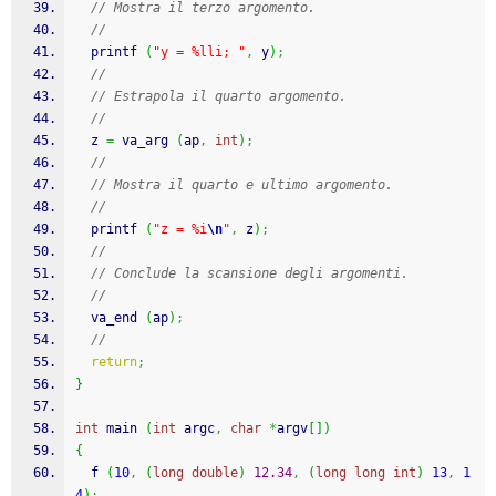
// Mostra il terzo argomento.
//
printf
(
"y = %lli; "
,
 y
)
;
//
// Estrapola il quarto argomento.
//
  z 
=
va_arg
(
ap
,
int
)
;
//
// Mostra il quarto e ultimo argomento.
//
printf
(
"z = %i
\n
"
,
 z
)
;
//
// Conclude la scansione degli argomenti.
//
va_end
(
ap
)
;
//
return
;
}
int
 main 
(
int
 argc
,
char
*
argv
[
]
)
{
  f 
(
10
,
(
long
double
)
12.34
,
(
long
long
int
)
13
,
1
4
)
;