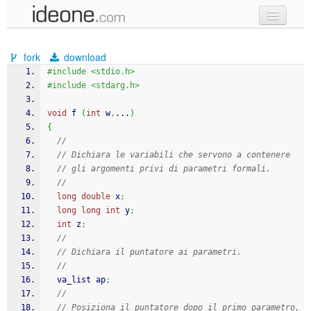
new code
fork
download
samples
#include <stdio.h>
#include <stdarg.h>
recent codes
void
 f 
(
int
 w
,
...
)
sign in
{
//
// Dichiara le variabili che servono a contenere
// gli argomenti privi di parametri formali.
//
long
double
 x
;
long
long
int
 y
;
int
 z
;
//
// Dichiara il puntatore ai parametri.
//
  va_list ap
;
//
// Posiziona il puntatore dopo il primo parametro,