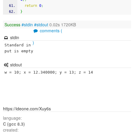
return
0
;
}
Success
#stdin
#stdout
0.02s 1720KB
comments (
stdin
)
Standard in
put is empty
stdout
https://ideone.com/Xuy6s
language:
C (gcc 8.3)
created: