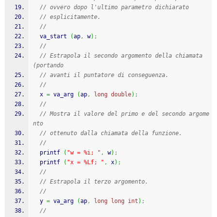
// ovvero dopo l'ultimo parametro dichiarato
// esplicitamente.
//
va_start
(
ap
,
 w
)
;
//
// Estrapola il secondo argomento della chiamata 
(portando
// avanti il puntatore di conseguenza.
//
  x 
=
va_arg
(
ap
,
long
double
)
;
//
// Mostra il valore del primo e del secondo argome
nto
// ottenuto dalla chiamata della funzione.
//
printf
(
"w = %i; "
,
 w
)
;
printf
(
"x = %Lf; "
,
 x
)
;
//
// Estrapola il terzo argomento.
//
  y 
=
va_arg
(
ap
,
long
long
int
)
;
//