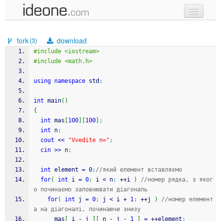
new code
fork
download
(3)
samples
#include <iostream>
#include <math.h>
recent codes
using
namespace
 std
;
sign in
int
 main
(
)
{
int
 mas
[
100
]
[
100
]
;
int
 n
;
cout
<<
"Vvedite n="
;
cin
>>
 n
;
int
 element 
=
0
;
//який елемент вставляємо
for
(
int
 i 
=
0
;
 i 
<
 n
;
++
i 
)
//номер рядка, з яког
о починаємо заповнювати діагональ
for
(
int
 j 
=
0
;
 j 
<
 i 
+
1
;
++
j 
)
//номер елемент
а на діагоналі, починаючи знизу
      mas
[
 i 
-
 j 
]
[
 n 
-
 j 
-
1
]
=
++
element
;