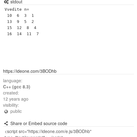
stdout
Vvedite n=

 10  6  3  1 

 13  9  5  2 

 15  12  8  4 

https://ideone.com/3BODhb
language:
C++ (gcc 8.3)
created:
12 years ago
visibility:
public
Share or Embed source code