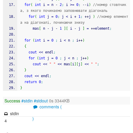
for
(
int
 i 
=
 n 
-
2
;
 i 
>=
0
;
--
i
)
//номер стовпчик
а, з якого починаємо заповнювати діагональ
for
(
int
 j 
=
0
;
 j 
<
 i 
+
1
;
++
j 
)
//номер елемент
а на діагоналі, починаючи знизу
      mas
[
 n 
-
 j 
-
1
]
[
 i 
-
 j 
]
=
++
element
;
for
(
int
 i 
=
0
;
 i 
<
 n 
;
 i
++
)
{
cout
<<
 endl
;
for
(
int
 j 
=
0
;
 j 
<
 n 
;
 j
++
)
cout
<<
" "
<<
 mas
[
i
]
[
j
]
<<
" "
;
}
cout
<<
 endl
;
return
0
;
}
Success
#stdin
#stdout
0s 3344KB
comments (
stdin
)
4